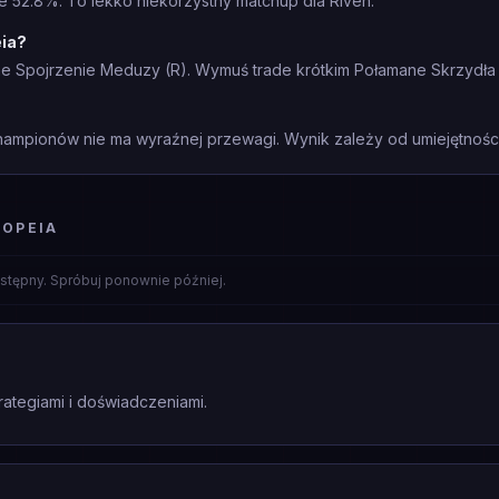
e 52.8%. To lekko niekorzystny matchup dla Riven.
eia?
 Spojrzenie Meduzy (R). Wymuś trade krótkim Połamane Skrzydła (Q)
mpionów nie ma wyraźnej przewagi. Wynik zależy od umiejętności 
IOPEIA
stępny. Spróbuj ponownie później.
rategiami i doświadczeniami.