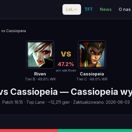
LoL
TFT
News
O nas
vs Cassiopeia
VS
47.2
%
win rate Riven
Riven
Cassiopeia
Tier
B
·
49.6
% WR
Tier
C
·
49.0
% WR
vs
Cassiopeia
—
Cassiopeia w
Patch
16.15
·
Top Lane
· ~
12,211
gier
·
Zaktualizowano
:
2026-08-03