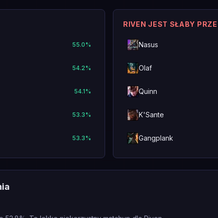
RIVEN JEST SŁABY PRZ
Nasus
55.0
%
Olaf
54.2
%
Quinn
54.1
%
K'Sante
53.3
%
Gangplank
53.3
%
nia