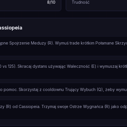
8/10
Trudność
assiopeia
pne Spojrzenie Meduzy (R). Wymuś trade krótkim Połamane Skrzydła
 vs 125). Skracaj dystans używając Waleczność (E) i wymuszaj krót
a o pomoc. Skorzystaj z cooldownu Trujący Wybuch (Q), żeby wymus
y (R) od Cassiopeia. Trzymaj swoje Ostrze Wygnańca (R) jako odpowi