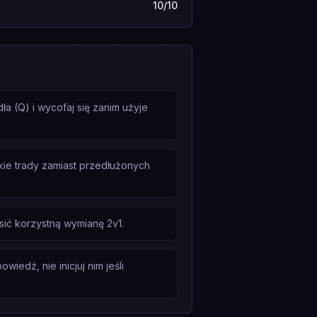
10/10
 (Q) i wycofaj się zanim użyje
kie trady zamiast przedłużonych
ić korzystną wymianę 2v1.
edź, nie inicjuj nim jeśli