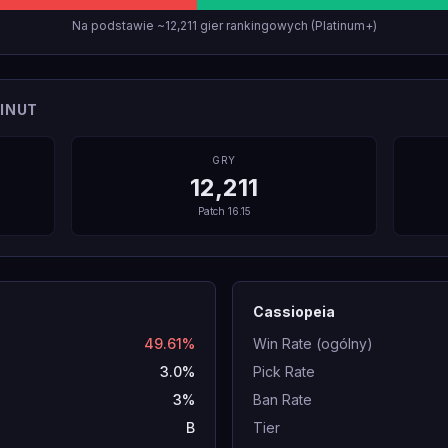
Na podstawie ~12,211 gier rankingowych (Platinum+)
INUT
GRY
12,211
Patch
16.15
Cassiopeia
49.61%
Win Rate (ogólny)
3.0%
Pick Rate
3%
Ban Rate
B
Tier