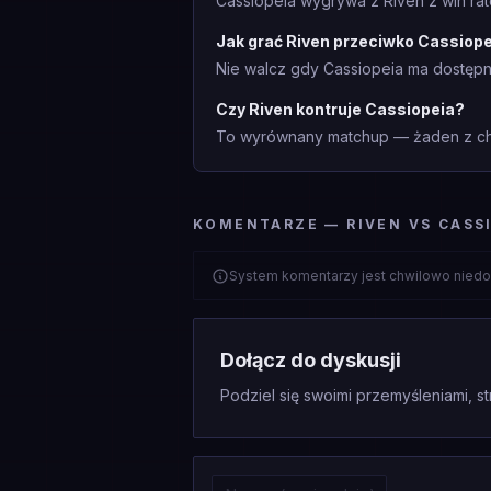
Cassiopeia wygrywa z Riven z win rat
Jak grać Riven przeciwko Cassiop
Nie walcz gdy Cassiopeia ma dostępne
Czy Riven kontruje Cassiopeia?
To wyrównany matchup — żaden z cha
KOMENTARZE — RIVEN VS CASS
System komentarzy jest chwilowo niedo
Dołącz do dyskusji
Podziel się swoimi przemyśleniami, st