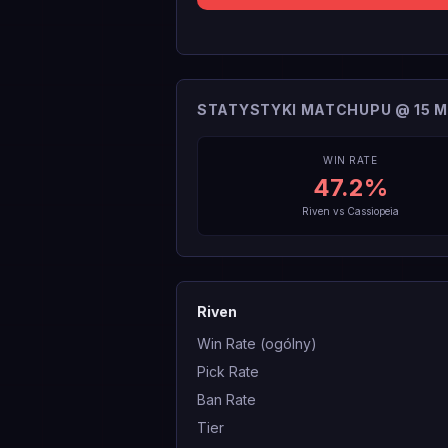
STATYSTYKI MATCHUPU @ 15 M
WIN RATE
47.2
%
Riven
vs
Cassiopeia
Riven
Win Rate (ogólny)
Pick Rate
Ban Rate
Tier