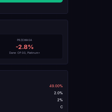
PRZEWAGA
-2.8
%
Dane: OP.GG, Platinum+
49.00%
2.0%
2%
C