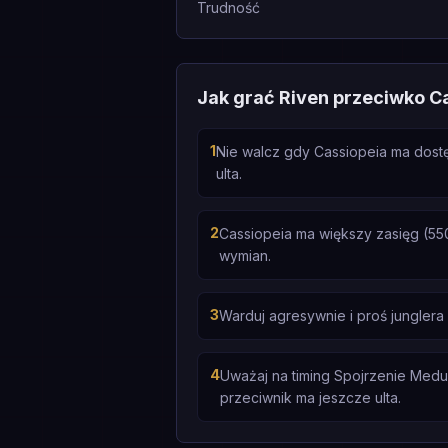
Trudność
Jak grać Riven przeciwko C
1
Nie walcz gdy Cassiopeia ma dostę
ulta.
2
Cassiopeia ma większy zasięg (550
wymian.
3
Warduj agresywnie i proś jungler
4
Uważaj na timing Spojrzenie Meduz
przeciwnik ma jeszcze ulta.