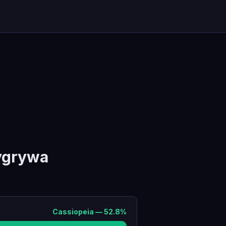
ygrywa
Cassiopeia
—
52.8
%