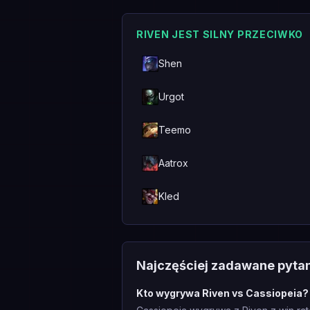
RIVEN JEST SILNY PRZECIWKO
Shen
Urgot
Teemo
Aatrox
Kled
Najczęściej zadawane pyta
Kto wygrywa Riven vs Cassiopeia?