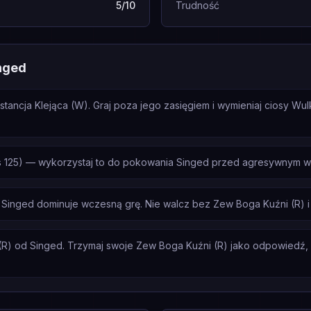
5/10
Trudność
nged
stancja Klejąca (W). Graj poza jego zasięgiem i wymieniaj ciosy Wu
 125) — wykorzystaj to do pokowania Singed przed agresywnym wej
Singed dominuje wczesną grę. Nie walcz bez Zew Boga Kuźni (R) 
(R) od Singed. Trzymaj swoje Zew Boga Kuźni (R) jako odpowiedź, nie