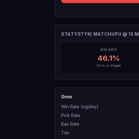
STATYSTYKI MATCHUPU @ 15 M
WIN RATE
46.1
%
Ornn
vs
Singed
Ornn
Win Rate (ogólny)
Pick Rate
Ban Rate
Tier