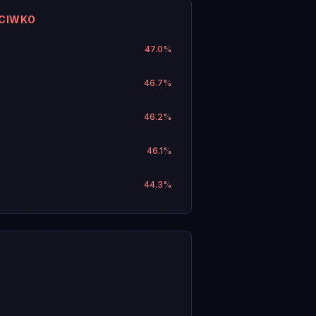
ECIWKO
47.0
%
46.7
%
46.2
%
46.1
%
44.3
%