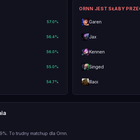
ORNN JEST SŁABY PRZ
Garen
57.0
%
Jax
56.4
%
Kennen
56.0
%
Singed
55.0
%
Illaoi
54.7
%
nia
9%. To trudny matchup dla Ornn.