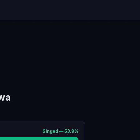
wa
Singed
—
53.9
%