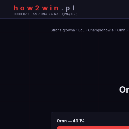
how2win
.
pl
DOBIERZ CHAMPIONA NA NASTĘPNĄ GRĘ
Strona główna
LoL
Championowie
Ornn
O
Ornn
—
46.1
%