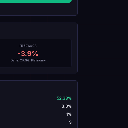
PRZEWAGA
-3.9
%
Dane: OP.GG, Platinum+
52.38%
3.0%
1%
S