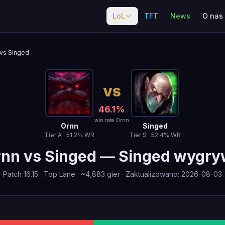
LoL
TFT
News
O nas
vs Singed
VS
46.1
%
win rate Ornn
Ornn
Singed
Tier
A
·
51.2
% WR
Tier
S
·
52.4
% WR
rnn
vs
Singed
—
Singed wygry
Patch
16.15
·
Top Lane
· ~
4,883
gier
·
Zaktualizowano
:
2026-08-03