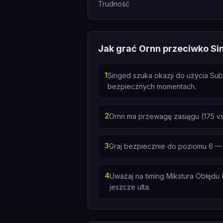
Trudność
Jak grać Ornn przeciwko Si
1
Singed szuka okazji do użycia Sub
bezpiecznych momentach.
2
Ornn ma przewagę zasięgu (175 vs
3
Graj bezpiecznie do poziomu 6 — 
4
Uważaj na timing Mikstura Obłędu 
jeszcze ulta.