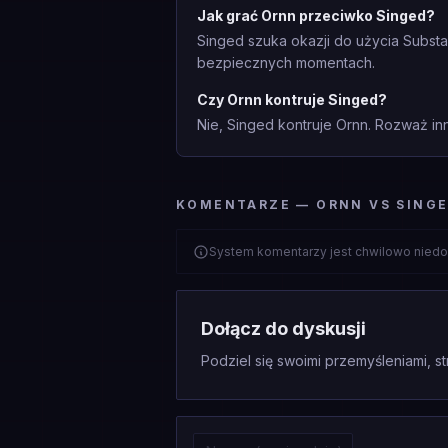
Jak grać Ornn przeciwko Singed?
Singed szuka okazji do użycia Substa
bezpiecznych momentach.
Czy Ornn kontruje Singed?
Nie, Singed kontruje Ornn. Rozważ inn
KOMENTARZE — ORNN VS SING
System komentarzy jest chwilowo niedo
Dołącz do dyskusji
Podziel się swoimi przemyśleniami, st