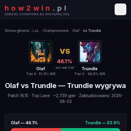
how2win
.
pl
DOBIERZ CHAMPIONA NA NASTĘPNĄ GRĘ
Strona główna
LoL
Championowie
Olaf
vs Trundle
VS
46.1
%
win rate Olaf
Olaf
Trundle
Tier
A
·
51.3
% WR
Tier
C
·
48.6
% WR
Olaf
vs
Trundle
—
Trundle wygrywa
Patch
16.15
·
Top Lane
· ~
2,739
gier
·
Zaktualizowano
:
2026-
08-03
Olaf
—
46.1
%
Trundle
—
53.9
%