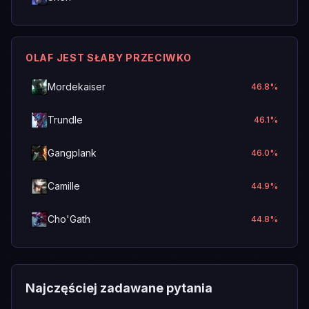
OLAF JEST SŁABY PRZECIWKO
Mordekaiser
46.8
%
Trundle
46.1
%
Gangplank
46.0
%
Camille
44.9
%
Cho'Gath
44.8
%
Najczęściej zadawane pytania