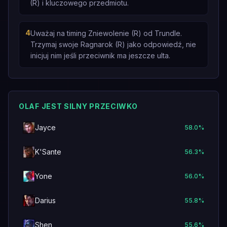
(R) i kluczowego przedmiotu.
4
Uważaj na timing Zniewolenie (R) od Trundle.
Trzymaj swoje Ragnarok (R) jako odpowiedź, nie
inicjuj nim jeśli przeciwnik ma jeszcze ulta.
OLAF JEST SILNY PRZECIWKO
Jayce
58.0
%
K'Sante
56.3
%
Yone
56.0
%
Darius
55.8
%
Shen
55.6
%