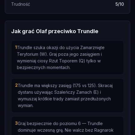
Trudność
5/10
Jak grać Olaf przeciwko Trundle
1
Trundle szuka okazji do użycia Zamarznięte
Terytorium (W). Graj poza jego zasięgiem i
wymieniaj ciosy Rzut Toporem (Q) tylko w
bezpiecznych momentach.
2
Trundle ma większy zasięg (175 vs 125). Skracaj
dystans używając Szaleńczy Zamach (E) i
wymuszaj krótkie trady zamiast przedłużonych
wymian.
3
Graj bezpiecznie do poziomu 6 — Trundle
dominuje wczesną grę. Nie walcz bez Ragnarok