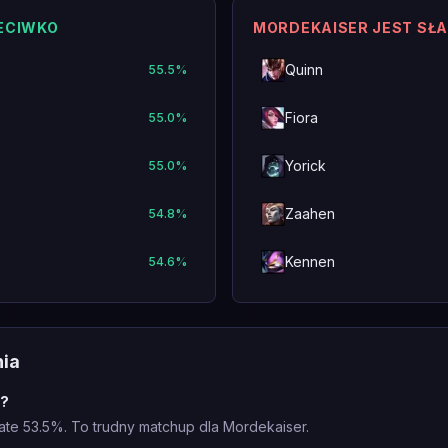
ZECIWKO
MORDEKAISER JEST SŁ
Quinn
55.5
%
Fiora
55.0
%
Yorick
55.0
%
Zaahen
54.8
%
Kennen
54.6
%
nia
n?
ate 53.5%. To trudny matchup dla Mordekaiser.