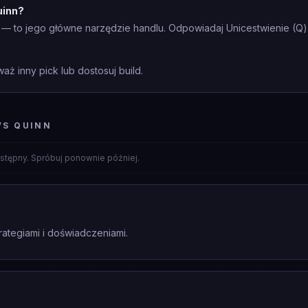
uinn?
n — to jego główne narzędzie handlu. Odpowiadaj Unicestwienie (Q)
aż inny pick lub dostosuj build.
VS QUINN
stępny. Spróbuj ponownie później.
rategiami i doświadczeniami.