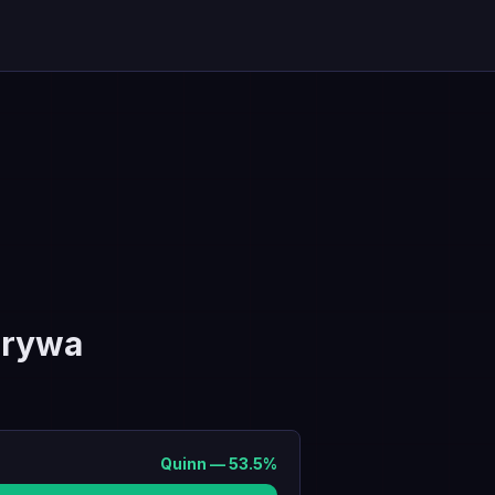
grywa
Quinn
—
53.5
%