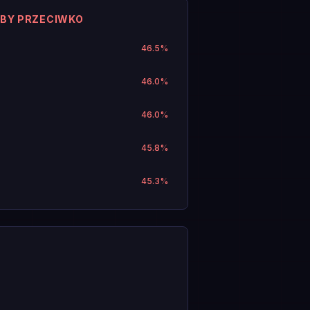
ABY PRZECIWKO
46.5
%
46.0
%
46.0
%
45.8
%
45.3
%