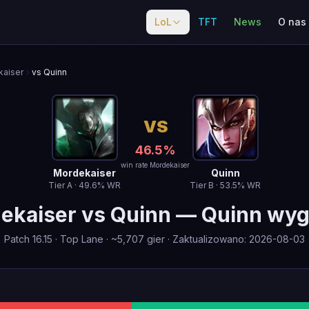
LoL
TFT
News
O nas
aiser
vs Quinn
VS
46.5
%
win rate Mordekaiser
Mordekaiser
Quinn
Tier
A
·
49.6
% WR
Tier
B
·
53.5
% WR
ekaiser
vs
Quinn
—
Quinn wy
Patch
16.15
·
Top Lane
· ~
5,707
gier
·
Zaktualizowano
:
2026-08-03