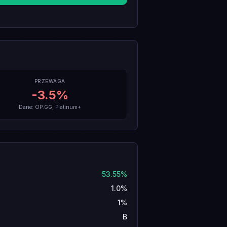
PRZEWAGA
-3.5
%
Dane: OP.GG, Platinum+
53.55%
1.0%
1%
B