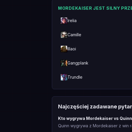
MORDEKAISER JEST SILNY PR
Irelia
Camille
Illaoi
Gangplank
Trundle
Najczęściej zadawane pyta
Kto wygrywa Mordekaiser vs Quin
Quinn wygrywa z Mordekaiser z win r