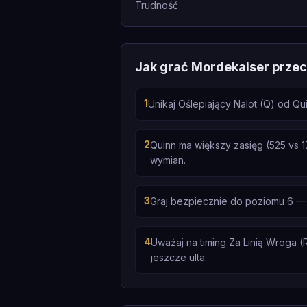
Trudność
Jak grać Mordekaiser prze
1
Unikaj Oślepiający Nalot (Q) od Q
2
Quinn ma większy zasięg (525 vs 1
wymian.
3
Graj bezpiecznie do poziomu 6 — 
4
Uważaj na timing Za Linią Wroga (R
jeszcze ulta.