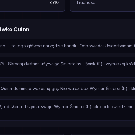
4/10
Trudność
ciwko Quinn
uinn — to jego główne narzędzie handlu. Odpowiadaj Unicestwienie 
75). Skracaj dystans używając Śmiertelny Uścisk (E) i wymuszaj kró
Quinn dominuje wczesną grę. Nie walcz bez Wymiar Śmierci (R) i 
) od Quinn. Trzymaj swoje Wymiar Śmierci (R) jako odpowiedź, nie in