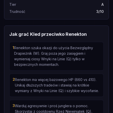
Tier
A
Trudność
3/10
Jak grać Kled przeciwko Renekton
1
Renekton szuka okazji do użycia Bezwzględny
Drapieżnik (W). Graj poza jego zasięgiem i
wymieniaj ciosy Wnyki na Linie (Q) tylko w
bezpiecznych momentach.
2
Renekton ma więcej bazowego HP (660 vs 410).
Unikaj dłuższych tradeów i stawiaj na krótkie
wymiany z Wnyki na Linie (Q) i szybkie wycofanie.
3
Warduj agresywnie i proś junglera o pomoc.
Skorzystaj z cooldownu Rzeź Niewiniątek (Q),