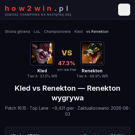
how2win
.
pl
DOBIERZ CHAMPIONA NA NASTĘPNĄ GRĘ
Strona główna
LoL
Championowie
Kled
vs Renekton
VS
47.3
%
win rate Kled
Kled
Renekton
Tier
A
·
51.5
% WR
Tier
A
·
49.9
% WR
Kled
vs
Renekton
—
Renekton
wygrywa
Patch
16.15
·
Top Lane
· ~
9,431
gier
·
Zaktualizowano
:
2026-08-
03