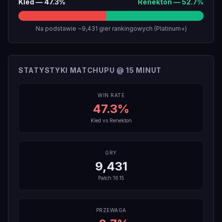
Kled
—
47.3
%
Renekton
—
52.7
%
Na podstawie ~9,431 gier rankingowych (Platinum+)
STATYSTYKI MATCHUPU @ 15 MINUT
WIN RATE
47.3
%
Kled
vs
Renekton
GRY
9,431
Patch
16.15
PRZEWAGA