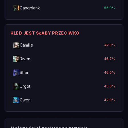
Gangplank
55.0
%
KLED JEST SŁABY PRZECIWKO
Camille
47.0
%
Riven
46.7
%
Shen
46.0
%
Urgot
45.6
%
Gwen
42.0
%