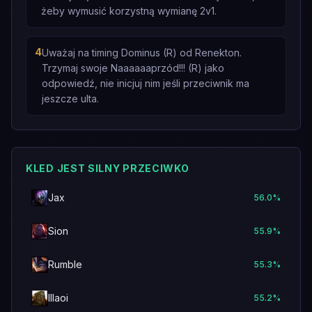
żeby wymusić korzystną wymianę 2v1.
4
Uważaj na timing Dominus (R) od Renekton.
Trzymaj swoje Naaaaaaprzód!!! (R) jako
odpowiedź, nie inicjuj nim jeśli przeciwnik ma
jeszcze ulta.
KLED JEST SILNY PRZECIWKO
Jax
56.0
%
Sion
55.9
%
Rumble
55.3
%
Illaoi
55.2
%