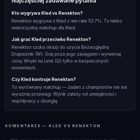
Najczęściej zadawane pytania
Kto wygrywa Kled vs Renekton?
Renekton wygrywa z Kled z win rate 52.7%. To lekko
niekorzystny matchup dla Kled.
Jak grać Kled przeciwko Renekton?
Renekton szuka okazji do użycia Bezwzględny
Drapieżnik (W). Graj poza jego zasięgiem i wymieniaj
ciosy Wnyki na Linie (Q) tylko w bezpiecznych
momentach.
Czy Kled kontruje Renekton?
To wyrównany matchup — żaden z championów nie ma
wyraźnej przewagi. Wynik zależy od umiejętności i
współpracy z dżunglą.
KOMENTARZE — KLED VS RENEKTON