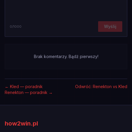
Wyślij
0
/1000
Brak komentarzy. Bądź pierwszy!
←
Kled — poradnik
Odwróć: Renekton vs Kled
Renekton — poradnik
→
how2win.pl