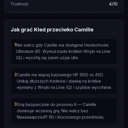
Trudność
4/10
Jak grać Kled przeciwko Camille
1
Nie walcz gdy Camille ma dostępne Hextechowe
Ultimatum (R). Wymuś trade krótkim Wnyki na Linie
(Q) i wycofaj się zanim użyje ulta.
2
Camille ma więcej bazowego HP (650 vs 410).
Unikaj dłuższych tradeów i stawiaj na krótkie
wymiany z Wnyki na Linie (Q) i szybkie wycofanie.
3
Graj bezpiecznie do poziomu 6 — Camille
dominuje wczesną grę. Nie walcz bez
Naaaaaaprzód!!! (R) i kluczowego przedmiotu.