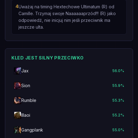
4
Uważaj na timing Hextechowe Ultimatum (R) od
Camille. Trzymaj swoje Naaaaaaprzód!!! (R) jako
odpowiedź, nie inicjuj nim jeśli przeciwnik ma
jeszcze ulta.
KLED JEST SILNY PRZECIWKO
Jax
56.0
%
Sion
55.9
%
Rumble
55.3
%
Illaoi
55.2
%
Gangplank
55.0
%