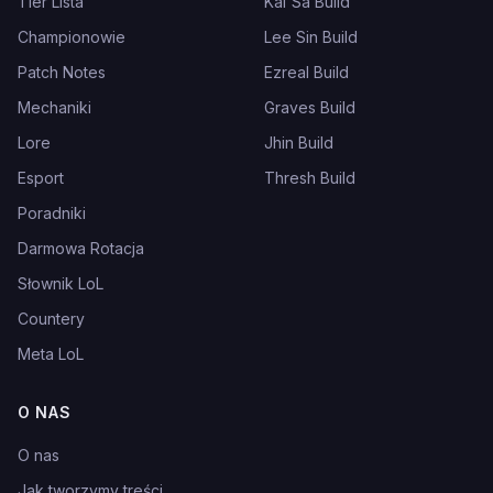
Tier Lista
Kai'Sa Build
Championowie
Lee Sin Build
Patch Notes
Ezreal Build
Mechaniki
Graves Build
Lore
Jhin Build
Esport
Thresh Build
Poradniki
Darmowa Rotacja
Słownik LoL
Countery
Meta LoL
O NAS
O nas
Jak tworzymy treści