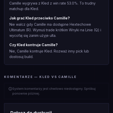
Camille wygrywa z Kled z win rate 53.0%. To trudny
matchup dla Kled.
Jak grać Kled przeciwko Camille?
Nie walcz gdy Camille ma dostępne Hextechowe
Ultimatum (R). Wymuś trade krótkim Wnyki na Linie (Q) i
wycofaj się zanim użyje ulta.
Czy Kled kontruje Camille?
Nie, Camille kontruje Kled. Rozważ inny pick lub
dostosuj build.
KOMENTARZE — KLED VS CAMILLE
System komentarzy jest chwilowo niedostępny. Spróbuj
ponownie później.
Dołącz do dyskusji