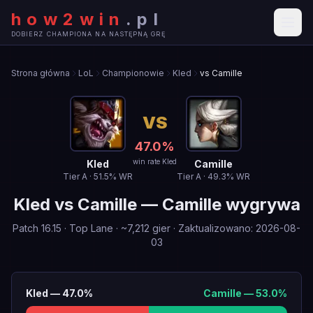
how2win
.
pl
DOBIERZ CHAMPIONA NA NASTĘPNĄ GRĘ
Strona główna
LoL
Championowie
Kled
vs Camille
VS
47.0
%
win rate Kled
Kled
Camille
Tier
A
·
51.5
% WR
Tier
A
·
49.3
% WR
Kled
vs
Camille
—
Camille wygrywa
Patch
16.15
·
Top Lane
· ~
7,212
gier
·
Zaktualizowano
:
2026-08-
03
Kled
—
47.0
%
Camille
—
53.0
%