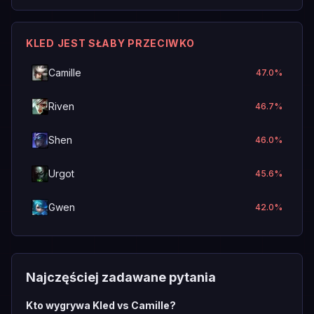
KLED JEST SŁABY PRZECIWKO
Camille
47.0
%
Riven
46.7
%
Shen
46.0
%
Urgot
45.6
%
Gwen
42.0
%
Najczęściej zadawane pytania
Kto wygrywa Kled vs Camille?