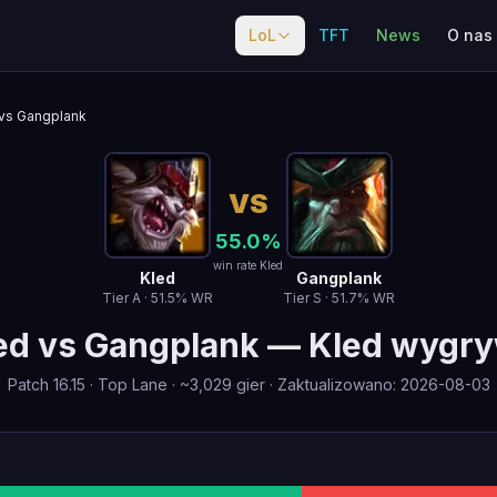
LoL
TFT
News
O nas
vs Gangplank
VS
55.0
%
win rate Kled
Kled
Gangplank
Tier
A
·
51.5
% WR
Tier
S
·
51.7
% WR
ed
vs
Gangplank
—
Kled wygr
Patch
16.15
·
Top Lane
· ~
3,029
gier
·
Zaktualizowano
:
2026-08-03