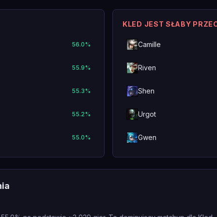
KLED JEST SŁABY PRZE
Camille
56.0
%
Riven
55.9
%
Shen
55.3
%
Urgot
55.2
%
Gwen
55.0
%
nia