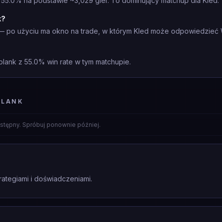
 55.0% na podstawie ~3,029 gier. To dominujący matchup dla Kled.
k?
— po użyciu ma okno na trade, w którym Kled może odpowiedzieć W
plank z 55.0% win rate w tym matchupie.
PLANK
stępny. Spróbuj ponownie później.
rategiami i doświadczeniami.