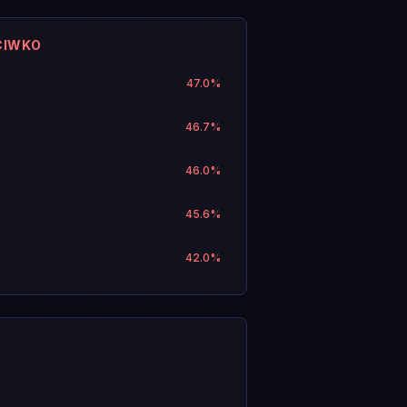
CIWKO
47.0
%
46.7
%
46.0
%
45.6
%
42.0
%