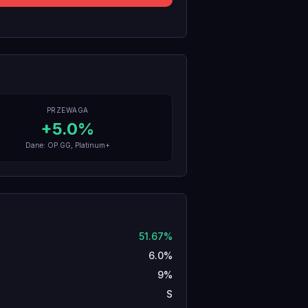
PRZEWAGA
+
5.0
%
Dane: OP.GG, Platinum+
51.67%
6.0%
9%
S