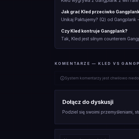
Kled wygrywa z Gangplank z win rate
Jak grać Kled przeciwko Gangplan
Unikaj Paktujemy? (Q) od Gangplank 
Czy Kled kontruje Gangplank?
Tak, Kled jest silnym counterem Gang
KOMENTARZE — KLED VS GANG
System komentarzy jest chwilowo niedo
Dołącz do dyskusji
Podziel się swoimi przemyśleniami, st