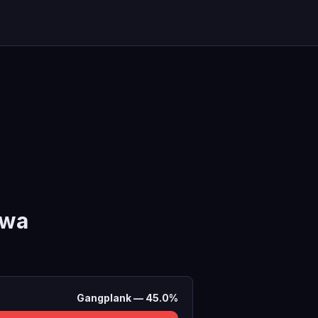
ywa
Gangplank
—
45.0
%