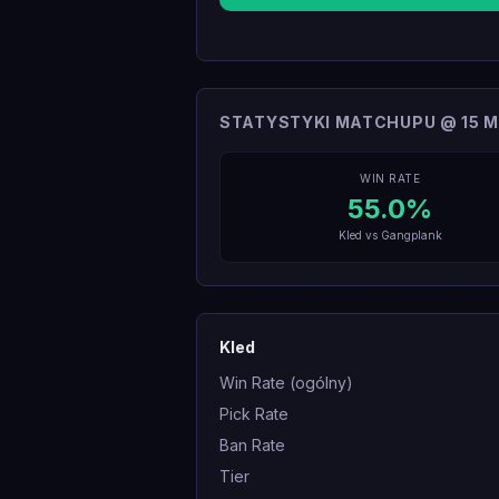
STATYSTYKI MATCHUPU @ 15 M
WIN RATE
55.0
%
Kled
vs
Gangplank
Kled
Win Rate (ogólny)
Pick Rate
Ban Rate
Tier