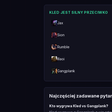
KLED JEST SILNY PRZECIWKO
Jax
Sion
Rumble
Illaoi
Gangplank
Najczęściej zadawane pyta
Kto wygrywa Kled vs Gangplank?