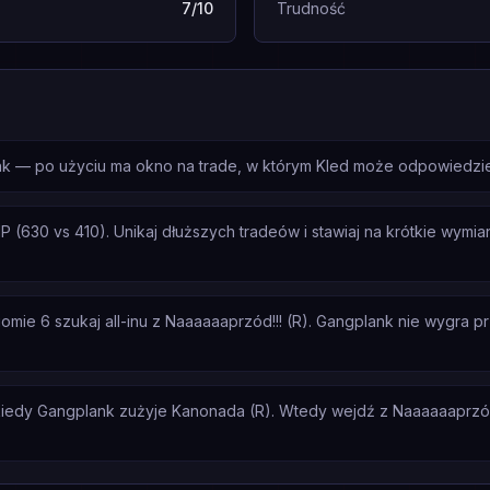
7/10
Trudność
nk — po użyciu ma okno na trade, w którym Kled może odpowiedzieć
630 vs 410). Unikaj dłuższych tradeów i stawiaj na krótkie wymian
ie 6 szukaj all-inu z Naaaaaaprzód!!! (R). Gangplank nie wygra prze
iedy Gangplank zużyje Kanonada (R). Wtedy wejdź z Naaaaaaprzód!!