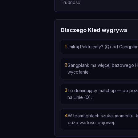
Trudność
Dlaczego Kled wygrywa
1
Unikaj Paktujemy? (Q) od Gangpla
2
Gangplank ma więcej bazowego HP (
wycofanie.
3
To dominujący matchup — po poziom
na Linie (Q).
4
W teamfightach szukaj momentu, k
dużo wartości bojowej.