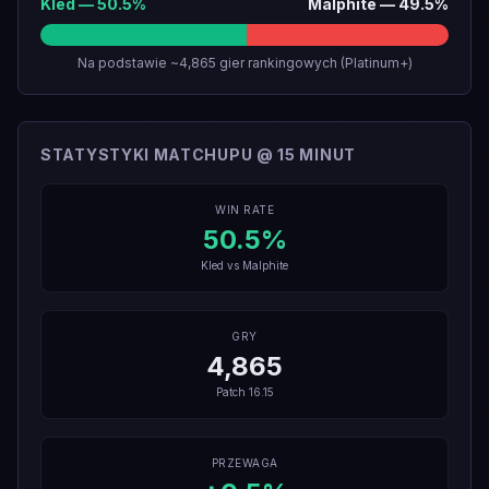
Kled
—
50.5
%
Malphite
—
49.5
%
Na podstawie ~4,865 gier rankingowych (Platinum+)
STATYSTYKI MATCHUPU @ 15 MINUT
WIN RATE
50.5
%
Kled
vs
Malphite
GRY
4,865
Patch
16.15
PRZEWAGA