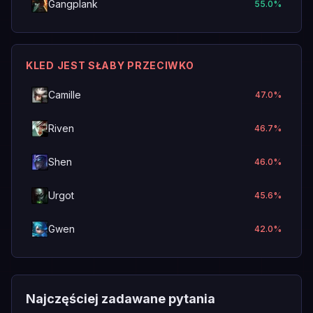
Gangplank
55.0
%
KLED JEST SŁABY PRZECIWKO
Camille
47.0
%
Riven
46.7
%
Shen
46.0
%
Urgot
45.6
%
Gwen
42.0
%
Najczęściej zadawane pytania