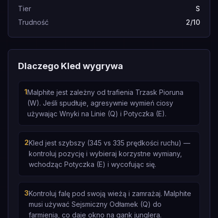
Tier
S
Trudność
2/10
Dlaczego Kled wygrywa
1
Malphite jest zależny od trafienia Trzask Pioruna
(W). Jeśli spudłuje, agresywnie wymień ciosy
używając Wnyki na Linie (Q) i Potyczka (E).
2
Kled jest szybszy (345 vs 335 prędkości ruchu) —
kontroluj pozycję i wybieraj korzystne wymiany,
wchodząc Potyczka (E) i wycofując się.
3
Kontroluj falę pod swoją wieżą i zamrażaj. Malphite
musi używać Sejsmiczny Odłamek (Q) do
farmienia, co daje okno na gank junglera.