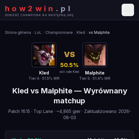
how2win
.
pl
DOBIERZ CHAMPIONA NA NASTĘPNĄ GRĘ
Strona główna
LoL
Championowie
Kled
vs Malphite
VS
50.5
%
win rate Kled
Kled
Malphite
Tier
A
·
51.5
% WR
Tier
S
·
51.4
% WR
Kled
vs
Malphite
—
Wyrównany
matchup
Patch
16.15
·
Top Lane
· ~
4,865
gier
·
Zaktualizowano
:
2026-
08-03