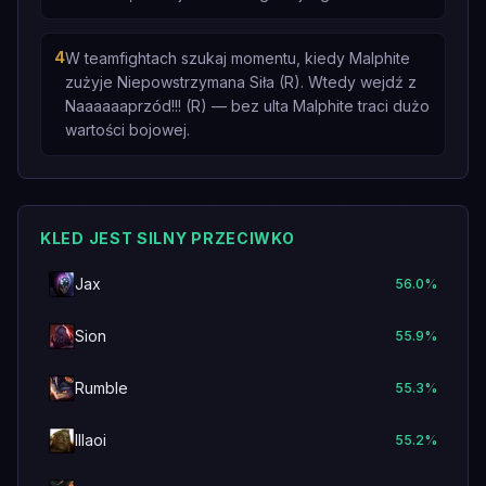
4
W teamfightach szukaj momentu, kiedy Malphite
zużyje Niepowstrzymana Siła (R). Wtedy wejdź z
Naaaaaaprzód!!! (R) — bez ulta Malphite traci dużo
wartości bojowej.
KLED JEST SILNY PRZECIWKO
Jax
56.0
%
Sion
55.9
%
Rumble
55.3
%
Illaoi
55.2
%