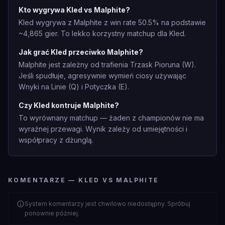
Kto wygrywa Kled vs Malphite?
Kled wygrywa z Malphite z win rate 50.5% na podstawie
~4,865 gier. To lekko korzystny matchup dla Kled.
Jak grać Kled przeciwko Malphite?
Malphite jest zależny od trafienia Trzask Pioruna (W).
Jeśli spudłuje, agresywnie wymień ciosy używając
Wnyki na Linie (Q) i Potyczka (E).
Czy Kled kontruje Malphite?
To wyrównany matchup — żaden z championów nie ma
wyraźnej przewagi. Wynik zależy od umiejętności i
współpracy z dżunglą.
KOMENTARZE — KLED VS MALPHITE
System komentarzy jest chwilowo niedostępny. Spróbuj
ponownie później.