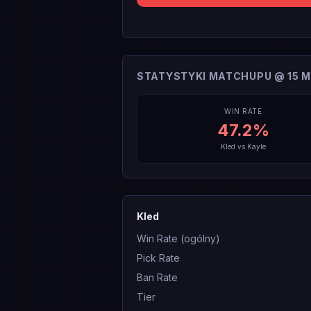
STATYSTYKI MATCHUPU @ 15 M
WIN RATE
47.2
%
Kled
vs
Kayle
Kled
Win Rate (ogólny)
Pick Rate
Ban Rate
Tier