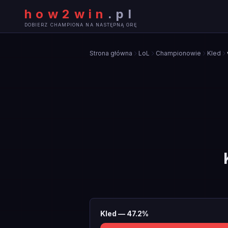
how2win
.
pl
DOBIERZ CHAMPIONA NA NASTĘPNĄ GRĘ
Strona główna
LoL
Championowie
Kled
Kled
—
47.2
%