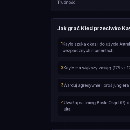
Trudność
Jak grać Kled przeciwko Ka
1
Kayle szuka okazji do użycia Astra
bezpiecznych momentach.
2
Kayle ma większy zasięg (175 vs 1
3
Warduj agresywnie i proś jungler
4
Uważaj na timing Boski Osąd (R) od
ulta.