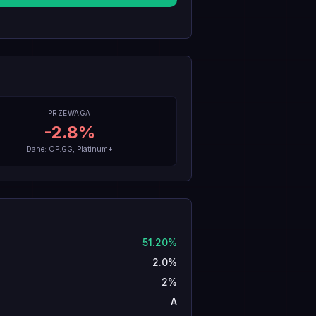
PRZEWAGA
-2.8
%
Dane: OP.GG, Platinum+
51.20%
2.0%
2%
A