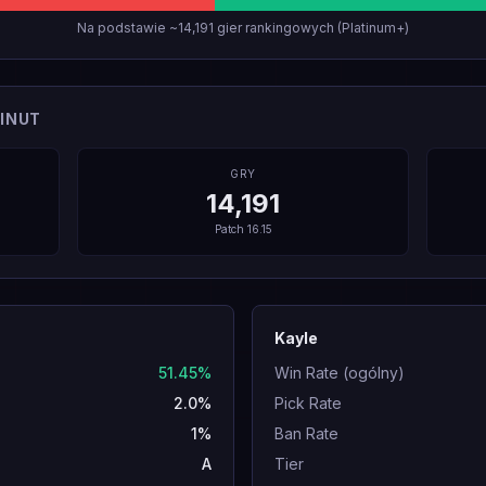
Na podstawie ~14,191 gier rankingowych (Platinum+)
INUT
GRY
14,191
Patch
16.15
Kayle
51.45%
Win Rate (ogólny)
2.0%
Pick Rate
1%
Ban Rate
A
Tier