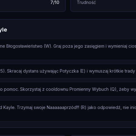
7/10
Trudność
yle
lne Błogosławieństwo (W). Graj poza jego zasięgiem i wymieniaj cios
25). Skracaj dystans używając Potyczka (E) i wymuszaj krótkie trad
a o pomoc. Skorzystaj z cooldownu Promienny Wybuch (Q), żeby wy
 Kayle. Trzymaj swoje Naaaaaaprzód!!! (R) jako odpowiedź, nie inicj