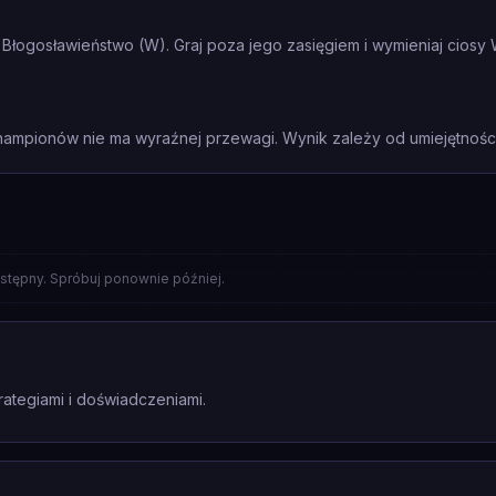
 Błogosławieństwo (W). Graj poza jego zasięgiem i wymieniaj ciosy W
mpionów nie ma wyraźnej przewagi. Wynik zależy od umiejętności 
stępny. Spróbuj ponownie później.
rategiami i doświadczeniami.