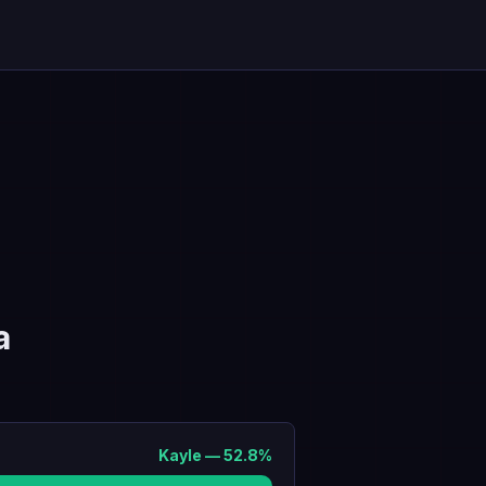
a
Kayle
—
52.8
%