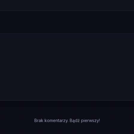
Brak komentarzy. Bądź pierwszy!