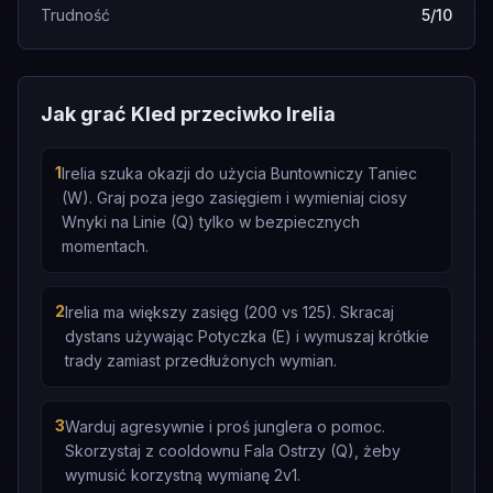
Trudność
5/10
Jak grać Kled przeciwko Irelia
1
Irelia szuka okazji do użycia Buntowniczy Taniec
(W). Graj poza jego zasięgiem i wymieniaj ciosy
Wnyki na Linie (Q) tylko w bezpiecznych
momentach.
2
Irelia ma większy zasięg (200 vs 125). Skracaj
dystans używając Potyczka (E) i wymuszaj krótkie
trady zamiast przedłużonych wymian.
3
Warduj agresywnie i proś junglera o pomoc.
Skorzystaj z cooldownu Fala Ostrzy (Q), żeby
wymusić korzystną wymianę 2v1.