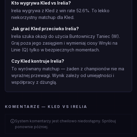
Kto wygrywa Kled vs Irelia?
Irelia wygrywa z Kled z win rate 52.6%. To lekko
niekorzystny matchup dla Kled.
Jak grać Kled przeciwko Irelia?
Irelia szuka okazji do użycia Buntowniczy Taniec (W).
Graj poza jego zasięgiem i wymieniaj ciosy Wnyki na
Linie (Q) tylko w bezpiecznych momentach.
Czy Kled kontruje Irelia?
To wyrównany matchup — żaden z championów nie ma
wyraźnej przewagi. Wynik zależy od umiejętności i
współpracy z dżunglą.
KOMENTARZE — KLED VS IRELIA
System komentarzy jest chwilowo niedostępny. Spróbuj
ponownie później.