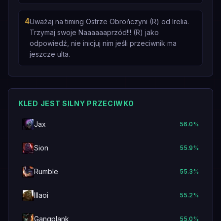
4
Uważaj na timing Ostrze Obrończyni (R) od Irelia.
Trzymaj swoje Naaaaaaprzód!!! (R) jako
odpowiedź, nie inicjuj nim jeśli przeciwnik ma
jeszcze ulta.
KLED JEST SILNY PRZECIWKO
Jax
56.0
%
Sion
55.9
%
Rumble
55.3
%
Illaoi
55.2
%
Gangplank
55.0
%