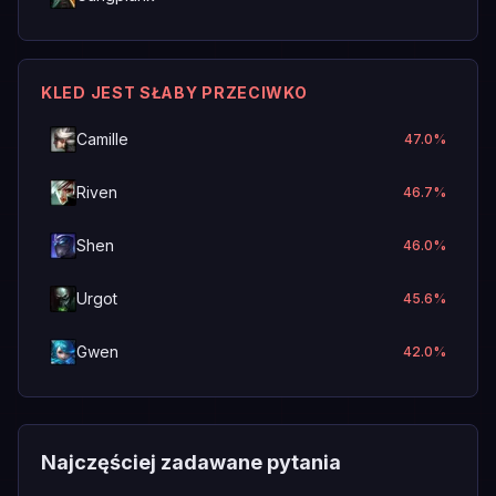
KLED JEST SŁABY PRZECIWKO
Camille
47.0
%
Riven
46.7
%
Shen
46.0
%
Urgot
45.6
%
Gwen
42.0
%
Najczęściej zadawane pytania