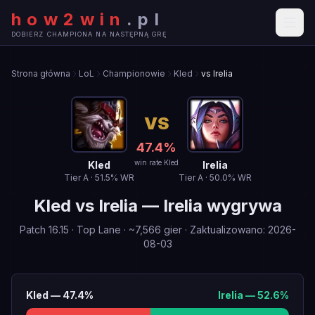
how2win
.
pl
DOBIERZ CHAMPIONA NA NASTĘPNĄ GRĘ
Strona główna
LoL
Championowie
Kled
vs Irelia
VS
47.4
%
win rate Kled
Kled
Irelia
Tier
A
·
51.5
% WR
Tier
A
·
50.0
% WR
Kled
vs
Irelia
—
Irelia wygrywa
Patch
16.15
·
Top Lane
· ~
7,566
gier
·
Zaktualizowano
:
2026-
08-03
Kled
—
47.4
%
Irelia
—
52.6
%