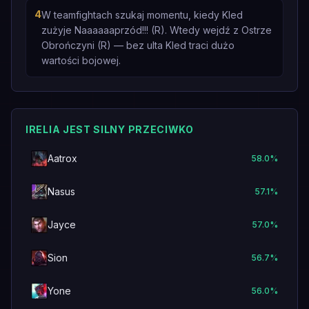
4
W teamfightach szukaj momentu, kiedy Kled
zużyje Naaaaaaprzód!!! (R). Wtedy wejdź z Ostrze
Obrończyni (R) — bez ulta Kled traci dużo
wartości bojowej.
IRELIA JEST SILNY PRZECIWKO
Aatrox
58.0
%
Nasus
57.1
%
Jayce
57.0
%
Sion
56.7
%
Yone
56.0
%