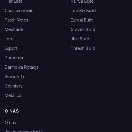
Tier Lista
Kai'Sa Build
Championowie
Lee Sin Build
Patch Notes
Ezreal Build
Mechaniki
Graves Build
Lore
Jhin Build
Esport
Thresh Build
Poradniki
Darmowa Rotacja
Słownik LoL
Countery
Meta LoL
O NAS
O nas
Jak tworzymy treści