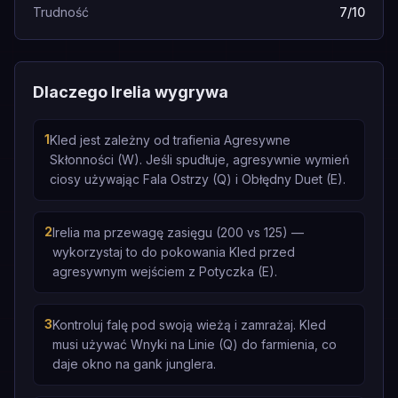
Trudność
7/10
Dlaczego Irelia wygrywa
1
Kled jest zależny od trafienia Agresywne
Skłonności (W). Jeśli spudłuje, agresywnie wymień
ciosy używając Fala Ostrzy (Q) i Obłędny Duet (E).
2
Irelia ma przewagę zasięgu (200 vs 125) —
wykorzystaj to do pokowania Kled przed
agresywnym wejściem z Potyczka (E).
3
Kontroluj falę pod swoją wieżą i zamrażaj. Kled
musi używać Wnyki na Linie (Q) do farmienia, co
daje okno na gank junglera.