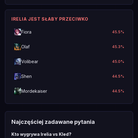
IRELIA JEST SŁABY PRZECIWKO
Fiora
45.5
%
Olaf
45.3
%
Volibear
45.0
%
Shen
44.5
%
Mordekaiser
44.5
%
Najczęściej zadawane pytania
Kto wygrywa Irelia vs Kled?