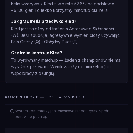
Irelia wygrywa z Kled z win rate 52.6% na podstawie
~6,130 gier. To lekko korzystny matchup dla Irelia.
Jak grać Irelia przeciwko Kled?
Kled jest zależny od trafienia Agresywne Skłonności
(W). Jeśli spudłuje, agresywnie wymień ciosy używając
Fala Ostrzy (Q) i Obłędny Duet (E).
Czy Irelia kontruje Kled?
To wyrównany matchup — żaden z championów nie ma
wyraźnej przewagi. Wynik zależy od umiejętności i
współpracy z dżunglą.
KOMENTARZE — IRELIA VS KLED
System komentarzy jest chwilowo niedostępny. Spróbuj
ponownie później.