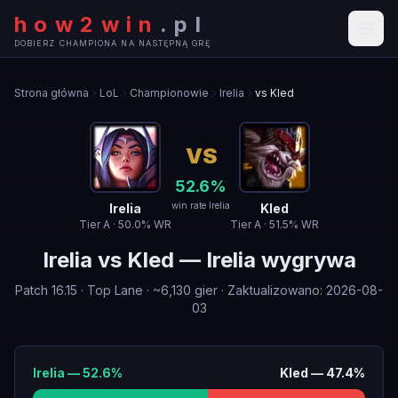
how2win
.
pl
DOBIERZ CHAMPIONA NA NASTĘPNĄ GRĘ
Strona główna
LoL
Championowie
Irelia
vs Kled
VS
52.6
%
win rate Irelia
Irelia
Kled
Tier
A
·
50.0
% WR
Tier
A
·
51.5
% WR
Irelia
vs
Kled
—
Irelia wygrywa
Patch
16.15
·
Top Lane
· ~
6,130
gier
·
Zaktualizowano
:
2026-08-
03
Irelia
—
52.6
%
Kled
—
47.4
%