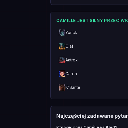
CAMILLE JEST SILNY PRZECIW
Yorick
Olaf
Aatrox
Garen
K'Sante
Najczęściej zadawane pyta
Kto wygrywa Camille vs Kled?