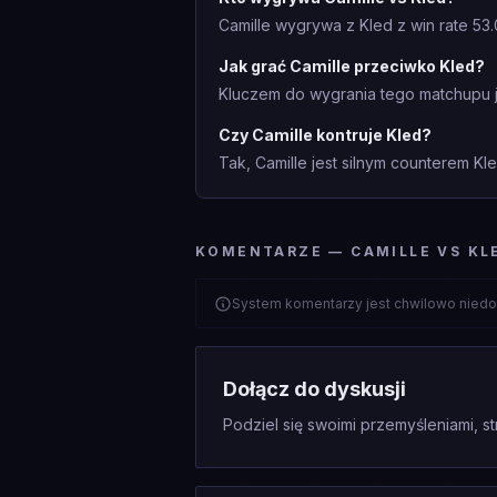
Camille wygrywa z Kled z win rate 53
Jak grać Camille przeciwko Kled?
Kluczem do wygrania tego matchupu je
Czy Camille kontruje Kled?
Tak, Camille jest silnym counterem Kl
KOMENTARZE — CAMILLE VS KL
System komentarzy jest chwilowo niedo
Dołącz do dyskusji
Podziel się swoimi przemyśleniami, st