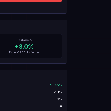
PRZEWAGA
+
3.0
%
Dane: OP.GG, Platinum+
51.45%
2.0%
1%
A