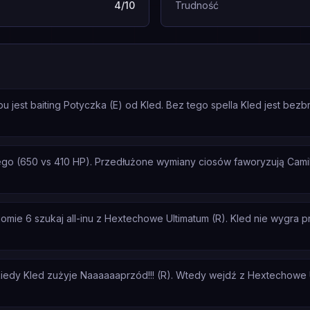
4/10
Trudność
 jest baiting Potyczka (E) od Kled. Bez tego spella Kled jest bezb
go (650 vs 410 HP). Przedłużone wymiany ciosów faworyzują Camil
ie 6 szukaj all-inu z Hextechowe Ultimatum (R). Kled nie wygra prze
iedy Kled zużyje Naaaaaaprzód!!! (R). Wtedy wejdź z Hextechowe Ul