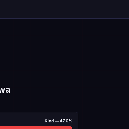
ywa
Kled
—
47.0
%