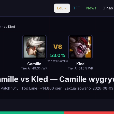
LoL
TFT
News
O nas
e
vs Kled
VS
53.0
%
win rate Camille
Camille
Kled
Tier
A
·
49.3
% WR
Tier
A
·
51.5
% WR
mille
vs
Kled
—
Camille wygr
Patch
16.15
·
Top Lane
· ~
14,860
gier
·
Zaktualizowano
:
2026-08-03