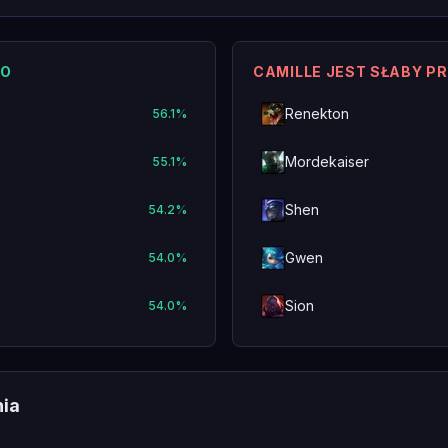
KO
CAMILLE JEST SŁABY P
Renekton
56.1
%
Mordekaiser
55.1
%
Shen
54.2
%
Gwen
54.0
%
Sion
54.0
%
nia