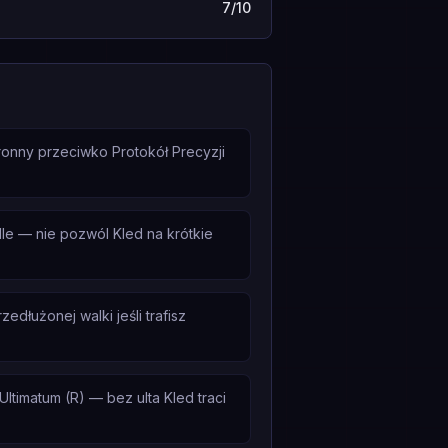
7/10
ronny przeciwko Protokół Precyzji
le — nie pozwól Kled na krótkie
dłużonej walki jeśli trafisz
timatum (R) — bez ulta Kled traci