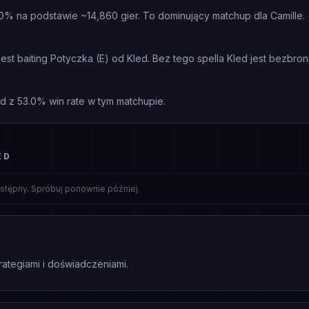
.0% na podstawie ~14,860 gier. To dominujący matchup dla Camille.
st baiting Potyczka (E) od Kled. Bez tego spella Kled jest bezbron
ed z 53.0% win rate w tym matchupie.
ED
stępny. Spróbuj ponownie później.
rategiami i doświadczeniami.