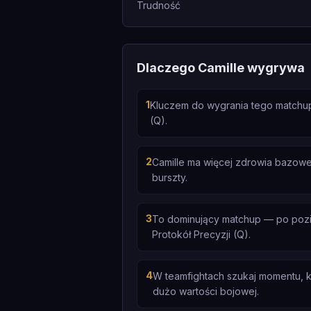
Trudność
Dlaczego Camille wygrywa
1
Kluczem do wygrania tego matchupu
(Q).
2
Camille ma więcej zdrowia bazowe
burszty.
3
To dominujący matchup — po poziom
Protokół Precyzji (Q).
4
W teamfightach szukaj momentu, k
dużo wartości bojowej.