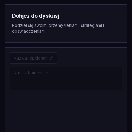
Dołącz do dyskusji
Podziel się swoimi przemyśleniami, strategiami i
doświadczeniami.