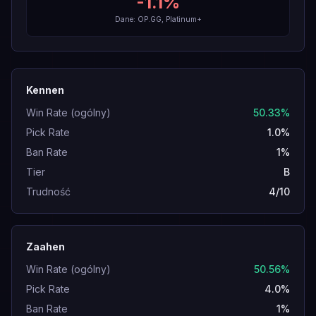
-1.1
%
Dane: OP.GG, Platinum+
Kennen
Win Rate (ogólny)
50.33%
Pick Rate
1.0%
Ban Rate
1%
Tier
B
Trudność
4/10
Zaahen
Win Rate (ogólny)
50.56%
Pick Rate
4.0%
Ban Rate
1%