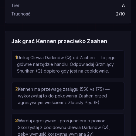
Tier
A
Trudność
2/10
Jak grać Kennen przeciwko Zaahen
1
Unikaj Glewia Darkinów (Q) od Zaahen — to jego
główne narzędzie handlu. Odpowiadaj Grzmiący
Shuriken (Q) dopiero gdy jest na cooldownie.
2
Kennen ma przewagę zasięgu (550 vs 175) —
wykorzystaj to do pokowania Zaahen przed
agresywnym wejściem z Złocisty Pęd (E).
3
Warduj agresywnie i proś junglera o pomoc.
Skorzystaj z cooldownu Glewia Darkinów (Q),
żeby wymusić korzystną wymianę 2v1.