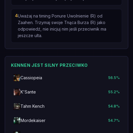
4
Uważaj na timing Ponure Uwolnienie (R) od
Zaahen. Trzymaj swoje Tnąca Burza (R) jako
odpowiedź, nie inicjuj nim jeśli przeciwnik ma
jeszcze ulta.
KENNEN JEST SILNY PRZECIWKO
Cassiopeia
56.5
%
K'Sante
55.2
%
Tahm Kench
54.8
%
Mordekaiser
54.7
%