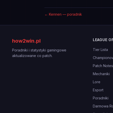
←
Kennen — poradnik
LEAGUE O
how2win.pl
Tier Lista
Poradniki i statystyki gamingowe
aktualizowane co patch.
Championo
Patch Notes
Mechaniki
Lore
Esport
Poradniki
Darmowa Ro