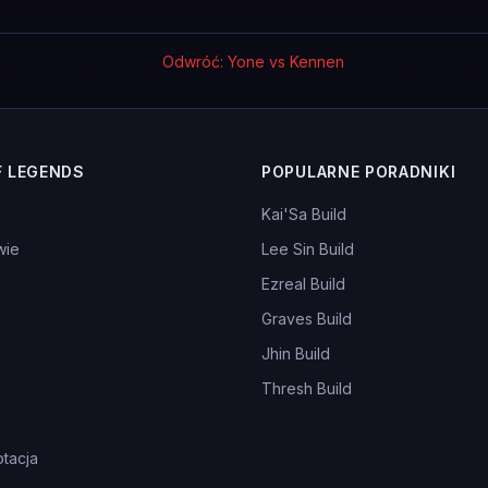
Odwróć: Yone vs Kennen
F LEGENDS
POPULARNE PORADNIKI
Kai'Sa Build
wie
Lee Sin Build
Ezreal Build
Graves Build
Jhin Build
Thresh Build
tacja