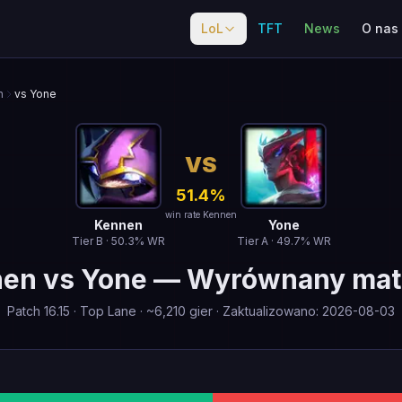
LoL
TFT
News
O nas
n
vs Yone
VS
51.4
%
win rate Kennen
Kennen
Yone
Tier
B
·
50.3
% WR
Tier
A
·
49.7
% WR
nen
vs
Yone
—
Wyrównany mat
Patch
16.15
·
Top Lane
· ~
6,210
gier
·
Zaktualizowano
:
2026-08-03