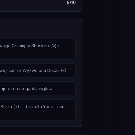
8/10
wając Grzmiący Shuriken (Q) i
wejściem z Wyzwolona Dusza (E).
daje okno na gank junglera.
urza (R) — bez ulta Yone traci