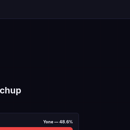
chup
Yone
—
48.6
%