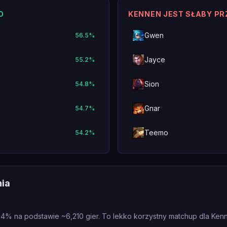
O
KENNEN JEST SŁABY P
Gwen
56.5
%
Jayce
55.2
%
Sion
54.8
%
Gnar
54.7
%
Teemo
54.2
%
nia
.4% na podstawie ~6,210 gier. To lekko korzystny matchup dla Ken