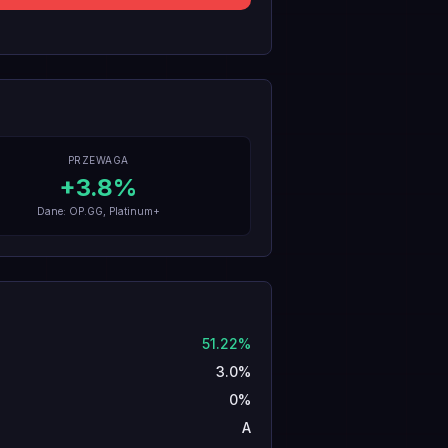
PRZEWAGA
+
3.8
%
Dane: OP.GG, Platinum+
51.22%
3.0%
0%
A