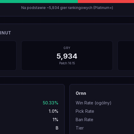
Na podstawie ~5,934 gier rankingowych (Platinum+)
INUT
GRY
5,934
Patch
16.15
Ornn
50.33%
Win Rate (ogólny)
1.0%
Pick Rate
1%
Ban Rate
B
Tier