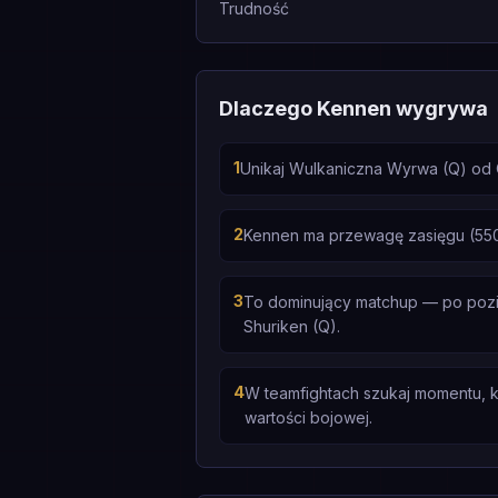
Trudność
Dlaczego Kennen wygrywa
1
Unikaj Wulkaniczna Wyrwa (Q) od 
2
Kennen ma przewagę zasięgu (550 
3
To dominujący matchup — po poziomi
Shuriken (Q).
4
W teamfightach szukaj momentu, k
wartości bojowej.