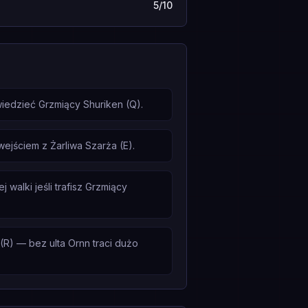
5/10
edzieć Grzmiący Shuriken (Q).
jściem z Żarliwa Szarża (E).
walki jeśli trafisz Grzmiący
R) — bez ulta Ornn traci dużo