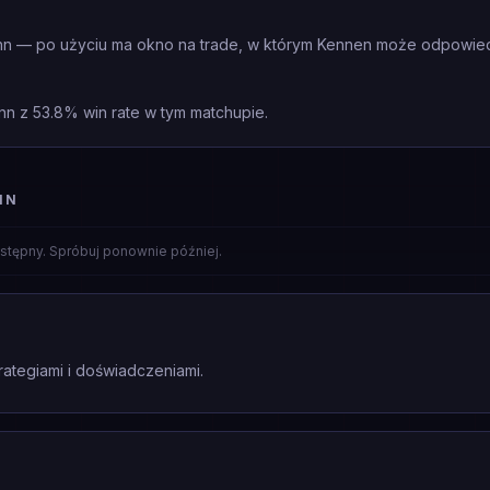
nn — po użyciu ma okno na trade, w którym Kennen może odpowied
nn z 53.8% win rate w tym matchupie.
NN
stępny. Spróbuj ponownie później.
rategiami i doświadczeniami.