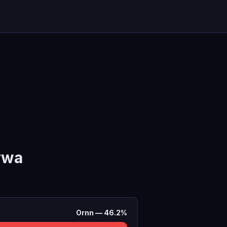
ywa
Ornn
—
46.2
%