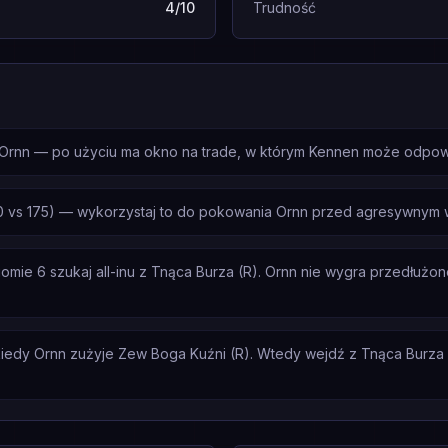
4/10
Trudność
Ornn — po użyciu ma okno na trade, w którym Kennen może odpowi
vs 175) — wykorzystaj to do pokowania Ornn przed agresywnym we
e 6 szukaj all-inu z Tnąca Burza (R). Ornn nie wygra przedłużonej 
iedy Ornn zużyje Zew Boga Kuźni (R). Wtedy wejdź z Tnąca Burza (