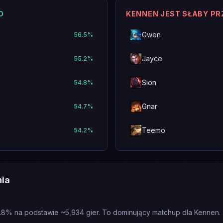
O
KENNEN JEST SŁABY P
Gwen
56.5
%
Jayce
55.2
%
Sion
54.8
%
Gnar
54.7
%
Teemo
54.2
%
nia
.8% na podstawie ~5,934 gier. To dominujący matchup dla Kennen.