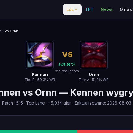
LoL
TFT
News
O nas
n
vs Ornn
VS
53.8
%
win rate Kennen
Kennen
Ornn
Tier
B
·
50.3
% WR
Tier
A
·
51.2
% WR
nnen
vs
Ornn
—
Kennen wygr
Patch
16.15
·
Top Lane
· ~
5,934
gier
·
Zaktualizowano
:
2026-08-03