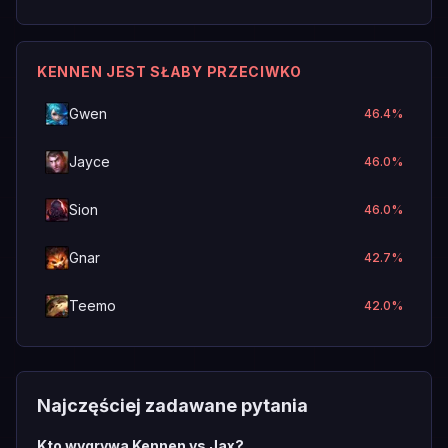
KENNEN JEST SŁABY PRZECIWKO
Gwen
46.4
%
Jayce
46.0
%
Sion
46.0
%
Gnar
42.7
%
Teemo
42.0
%
Najczęściej zadawane pytania
Kto wygrywa Kennen vs Jax?