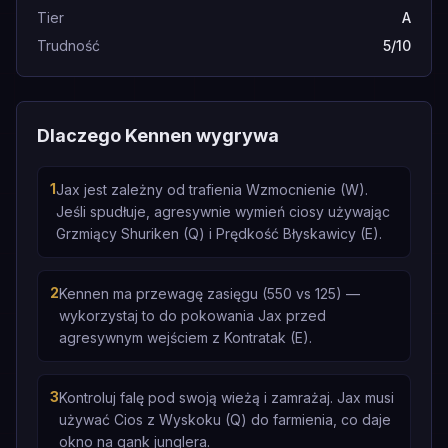
Tier
A
Trudność
5/10
Dlaczego Kennen wygrywa
1
Jax jest zależny od trafienia Wzmocnienie (W).
Jeśli spudłuje, agresywnie wymień ciosy używając
Grzmiący Shuriken (Q) i Prędkość Błyskawicy (E).
2
Kennen ma przewagę zasięgu (550 vs 125) —
wykorzystaj to do pokowania Jax przed
agresywnym wejściem z Kontratak (E).
3
Kontroluj falę pod swoją wieżą i zamrażaj. Jax musi
używać Cios z Wyskoku (Q) do farmienia, co daje
okno na gank junglera.