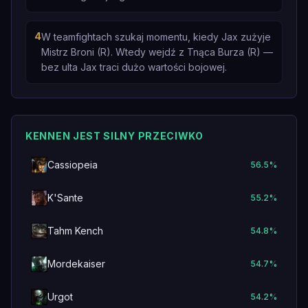
4
W teamfightach szukaj momentu, kiedy Jax zużyje
Mistrz Broni (R). Wtedy wejdź z Tnąca Burza (R) —
bez ulta Jax traci dużo wartości bojowej.
KENNEN JEST SILNY PRZECIWKO
Cassiopeia
56.5
%
K'Sante
55.2
%
Tahm Kench
54.8
%
Mordekaiser
54.7
%
Urgot
54.2
%