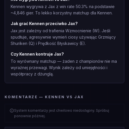
Kennen wygrywa z Jax z win rate 50.3% na podstawie
~4,846 gier. To lekko korzystny matchup dla Kennen.
Jak grać Kennen przeciwko Jax?
Jax jest zależny od trafienia Wzmocnienie (W). Jeśli
spudłuje, agresywnie wymień ciosy używając Grzmiący
Shuriken (Q) i Prędkość Błyskawicy (E).
Czy Kennen kontruje Jax?
To wyrównany matchup — żaden z championów nie ma
wyraźnej przewagi. Wynik zależy od umiejętności i
współpracy z dżunglą.
KOMENTARZE — KENNEN VS JAX
System komentarzy jest chwilowo niedostępny. Spróbuj
ponownie później.