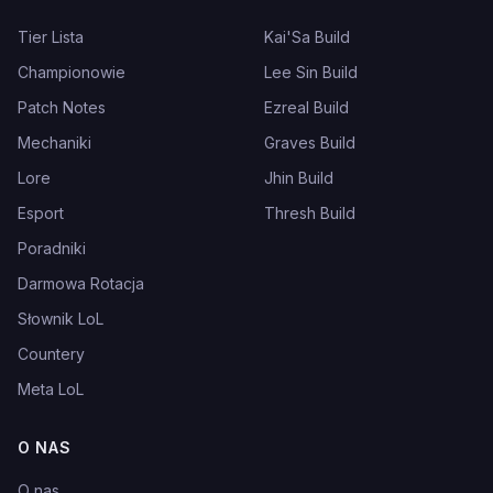
Tier Lista
Kai'Sa Build
Championowie
Lee Sin Build
Patch Notes
Ezreal Build
Mechaniki
Graves Build
Lore
Jhin Build
Esport
Thresh Build
Poradniki
Darmowa Rotacja
Słownik LoL
Countery
Meta LoL
O NAS
O nas