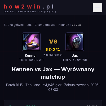
how2win
.
pl
DOBIERZ CHAMPIONA NA NASTĘPNĄ GRĘ
Strona główna
LoL
Championowie
Kennen
vs Jax
VS
50.3
%
win rate Kennen
Kennen
Jax
Tier
B
·
50.3
% WR
Tier
A
·
50.0
% WR
Kennen
vs
Jax
—
Wyrównany
matchup
Patch
16.15
·
Top Lane
· ~
4,846
gier
·
Zaktualizowano
:
2026-
08-03