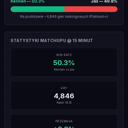
Kennen
—
50.3
%
Jax
—
49.8
%
Na podstawie ~4,846 gier rankingowych (Platinum+)
STATYSTYKI MATCHUPU @ 15 MINUT
WIN RATE
50.3
%
Kennen
vs
Jax
GRY
4,846
Patch
16.15
PRZEWAGA