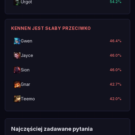
Urgot
54.2
%
KENNEN JEST SŁABY PRZECIWKO
Gwen
46.4
%
Jayce
46.0
%
Sion
46.0
%
Gnar
42.7
%
Teemo
42.0
%
Najczęściej zadawane pytania