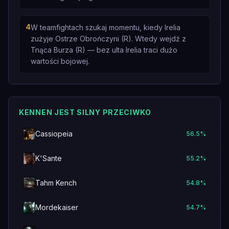
4
W teamfightach szukaj momentu, kiedy Irelia
zużyje Ostrze Obrończyni (R). Wtedy wejdź z
Tnąca Burza (R) — bez ulta Irelia traci dużo
wartości bojowej.
KENNEN JEST SILNY PRZECIWKO
Cassiopeia
56.5
%
K'Sante
55.2
%
Tahm Kench
54.8
%
Mordekaiser
54.7
%