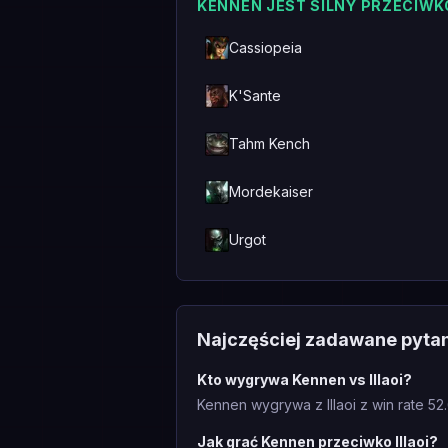
KENNEN JEST SILNY PRZECIWK
Cassiopeia
K'Sante
Tahm Kench
Mordekaiser
Urgot
Najczęściej zadawane pyta
Kto wygrywa Kennen vs Illaoi?
Kennen wygrywa z Illaoi z win rate 5
Jak grać Kennen przeciwko Illaoi?