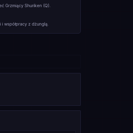
eć Grzmiący Shuriken (Q).
i współpracy z dżunglą.