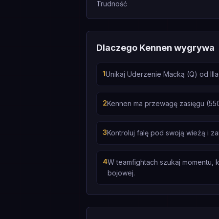
Trudność
Dlaczego Kennen wygrywa
1
Unikaj Uderzenie Macką (Q) od Il
2
Kennen ma przewagę zasięgu (550 
3
Kontroluj falę pod swoją wieżą i z
4
W teamfightach szukaj momentu, kie
bojowej.