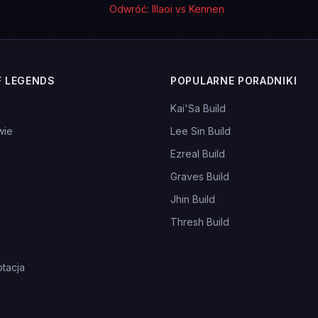
Odwróć: Illaoi vs Kennen
F LEGENDS
POPULARNE PORADNIKI
Kai'Sa Build
wie
Lee Sin Build
Ezreal Build
Graves Build
Jhin Build
Thresh Build
tacja