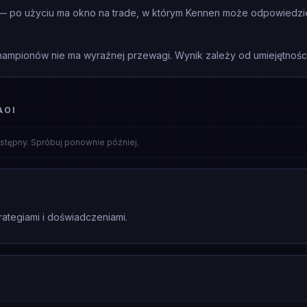
i — po użyciu ma okno na trade, w którym Kennen może odpowiedzi
mpionów nie ma wyraźnej przewagi. Wynik zależy od umiejętności 
AOI
stępny. Spróbuj ponownie później.
rategiami i doświadczeniami.