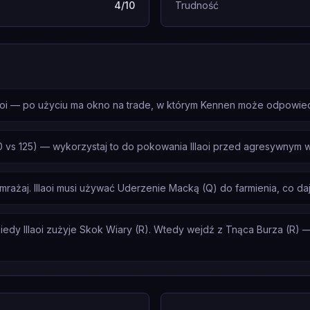
4/10
Trudność
laoi — po użyciu ma okno na trade, w którym Kennen może odpowied
vs 125) — wykorzystaj to do pokowania Illaoi przed agresywnym w
amrażaj. Illaoi musi używać Uderzenie Macką (Q) do farmienia, co da
dy Illaoi zużyje Skok Wiary (R). Wtedy wejdź z Tnąca Burza (R) — b