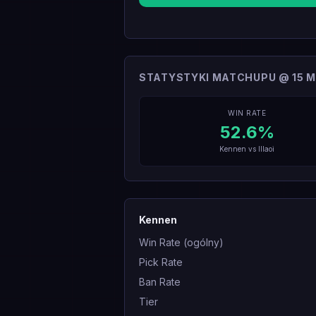
STATYSTYKI MATCHUPU @ 15 M
WIN RATE
52.6
%
Kennen
vs
Illaoi
Kennen
Win Rate (ogólny)
Pick Rate
Ban Rate
Tier