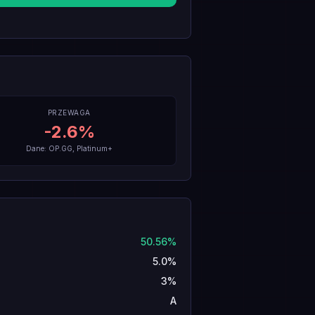
PRZEWAGA
-2.6
%
Dane: OP.GG, Platinum+
50.56%
5.0%
3%
A