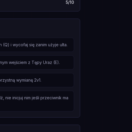
5/10
Q) i wycofaj się zanim użyje ulta.
nym wejściem z Tępy Uraz (E).
orzystną wymianę 2v1.
ie inicjuj nim jeśli przeciwnik ma