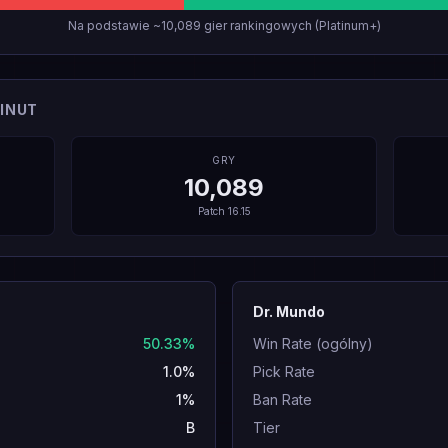
Na podstawie ~10,089 gier rankingowych (Platinum+)
INUT
GRY
10,089
Patch
16.15
Dr. Mundo
50.33%
Win Rate (ogólny)
1.0%
Pick Rate
1%
Ban Rate
B
Tier