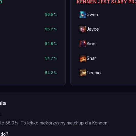
O
KENNEN JEST SŁABY P
Gwen
56.5
%
Jayce
55.2
%
Sion
54.8
%
Gnar
54.7
%
Teemo
54.2
%
nia
?
te 56.0%. To lekko niekorzystny matchup dla Kennen.
ndo?