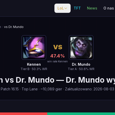
LoL
TFT
News
O nas
n
vs Dr. Mundo
VS
47.4
%
win rate Kennen
Kennen
Dr. Mundo
Tier
B
·
50.3
% WR
Tier
A
·
50.6
% WR
n
vs
Dr. Mundo
—
Dr. Mundo w
Patch
16.15
·
Top Lane
· ~
10,089
gier
·
Zaktualizowano
:
2026-08-03