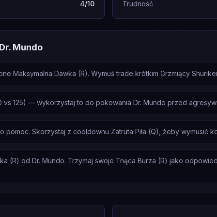
4/10
Trudność
 Dr. Mundo
ne Maksymalna Dawka (R). Wymuś trade krótkim Grzmiący Shuriken (
 vs 125) — wykorzystaj to do pokowania Dr. Mundo przed agresyw
 o pomoc. Skorzystaj z cooldownu Zatruta Piła (Q), żeby wymusić k
 (R) od Dr. Mundo. Trzymaj swoje Tnąca Burza (R) jako odpowiedź, n