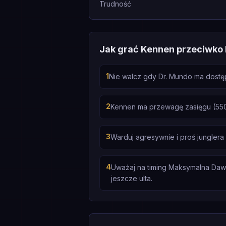
Trudność
Jak grać Kennen przeciwko
1
Nie walcz gdy Dr. Mundo ma dostęp
2
Kennen ma przewagę zasięgu (550
3
Warduj agresywnie i proś junglera
4
Uważaj na timing Maksymalna Dawka
jeszcze ulta.