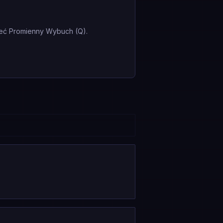
ieć Promienny Wybuch (Q).