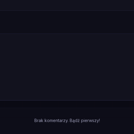
Brak komentarzy. Bądź pierwszy!