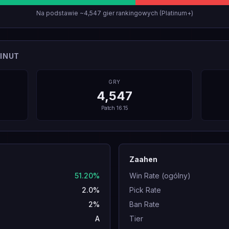
Na podstawie ~4,547 gier rankingowych (Platinum+)
INUT
GRY
4,547
Patch
16.15
Zaahen
51.20%
Win Rate (ogólny)
2.0%
Pick Rate
2%
Ban Rate
A
Tier