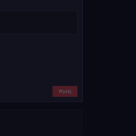
Wyślij