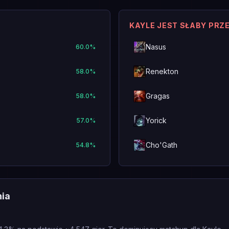
KAYLE JEST SŁABY PRZ
Nasus
60.0
%
Renekton
58.0
%
Gragas
58.0
%
Yorick
57.0
%
Cho'Gath
54.8
%
nia