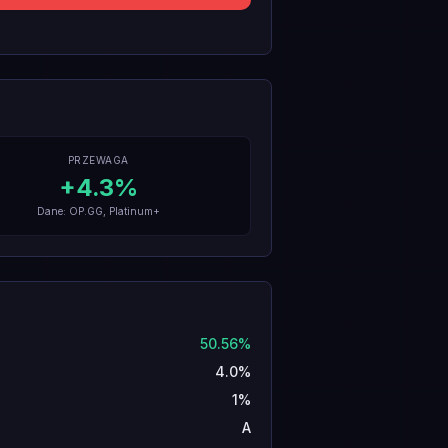
PRZEWAGA
+
4.3
%
Dane: OP.GG, Platinum+
50.56%
4.0%
1%
A