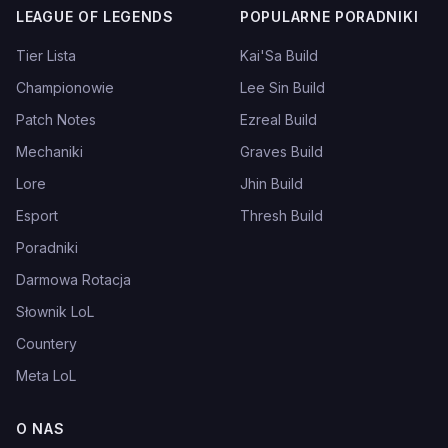
LEAGUE OF LEGENDS
POPULARNE PORADNIKI
Tier Lista
Kai'Sa Build
Championowie
Lee Sin Build
Patch Notes
Ezreal Build
Mechaniki
Graves Build
Lore
Jhin Build
Esport
Thresh Build
Poradniki
Darmowa Rotacja
Słownik LoL
Countery
Meta LoL
O NAS