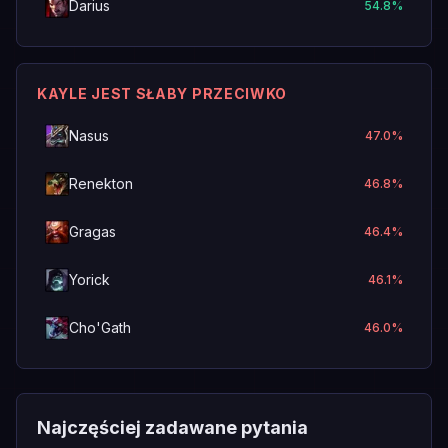
Darius
54.8
%
KAYLE JEST SŁABY PRZECIWKO
Nasus
47.0
%
Renekton
46.8
%
Gragas
46.4
%
Yorick
46.1
%
Cho'Gath
46.0
%
Najczęściej zadawane pytania