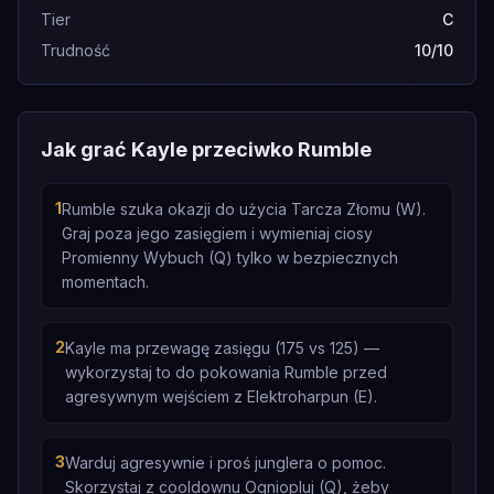
Tier
C
Trudność
10/10
Jak grać Kayle przeciwko Rumble
1
Rumble szuka okazji do użycia Tarcza Złomu (W).
Graj poza jego zasięgiem i wymieniaj ciosy
Promienny Wybuch (Q) tylko w bezpiecznych
momentach.
2
Kayle ma przewagę zasięgu (175 vs 125) —
wykorzystaj to do pokowania Rumble przed
agresywnym wejściem z Elektroharpun (E).
3
Warduj agresywnie i proś junglera o pomoc.
Skorzystaj z cooldownu Ogniopluj (Q), żeby