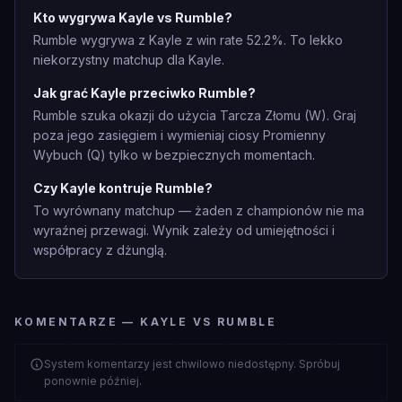
Kto wygrywa Kayle vs Rumble?
Rumble wygrywa z Kayle z win rate 52.2%. To lekko
niekorzystny matchup dla Kayle.
Jak grać Kayle przeciwko Rumble?
Rumble szuka okazji do użycia Tarcza Złomu (W). Graj
poza jego zasięgiem i wymieniaj ciosy Promienny
Wybuch (Q) tylko w bezpiecznych momentach.
Czy Kayle kontruje Rumble?
To wyrównany matchup — żaden z championów nie ma
wyraźnej przewagi. Wynik zależy od umiejętności i
współpracy z dżunglą.
KOMENTARZE — KAYLE VS RUMBLE
System komentarzy jest chwilowo niedostępny. Spróbuj
ponownie później.