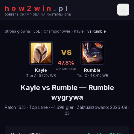
how2win
.
pl
DOBIERZ CHAMPIONA NA NASTĘPNĄ GRĘ
Strona główna
LoL
Championowie
Kayle
vs Rumble
VS
47.8
%
win rate Kayle
Kayle
Rumble
Tier
A
·
51.2
% WR
Tier
C
·
48.4
% WR
Kayle
vs
Rumble
—
Rumble
wygrywa
Patch
16.15
·
Top Lane
· ~
1,698
gier
·
Zaktualizowano
:
2026-08-
03