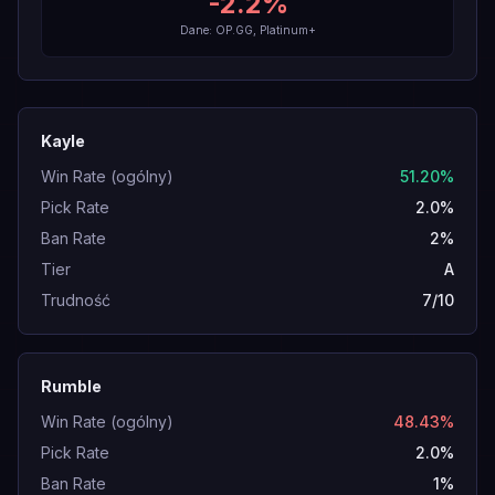
-2.2
%
Dane: OP.GG, Platinum+
Kayle
Win Rate (ogólny)
51.20%
Pick Rate
2.0%
Ban Rate
2%
Tier
A
Trudność
7/10
Rumble
Win Rate (ogólny)
48.43%
Pick Rate
2.0%
Ban Rate
1%