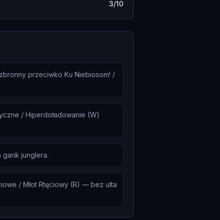
3/10
bezbronny przeciwko Ku Niebiosom! /
tryczne / Hiperdoładowanie (W)
 gank junglera.
iowe / Młot Rtęciowy (R) — bez ulta