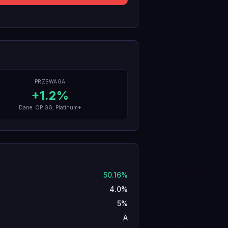
PRZEWAGA
+
1.2
%
Dane: OP.GG, Platinum+
50.16%
4.0%
5%
A