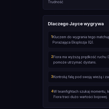
Trudność
Dlaczego Jayce wygrywa
1
Kluczem do wygrania tego matchupu 
Porażająca Eksplozja (Q).
2
Fiora ma wyższą prędkość ruchu (
pomoże utrzymać dystans.
3
Kontroluj falę pod swoją wieżą i 
4
W teamfightach szukaj momentu, k
Fiora traci dużo wartości bojowej.