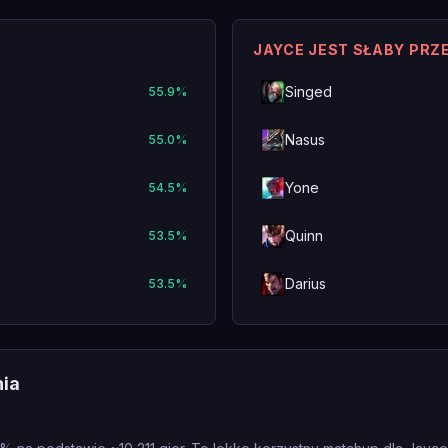
JAYCE JEST SŁABY PRZ
Singed
55.9
%
Nasus
55.0
%
Yone
54.5
%
Quinn
53.5
%
Darius
53.5
%
nia