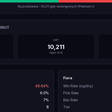
Na podstawie ~10,211 gier rankingowych (Platinum+)
INUT
GRY
10,211
Patch
16.15
Fiora
48.64%
Win Rate (ogólny)
6.0%
Pick Rate
7%
Ban Rate
B
Tier