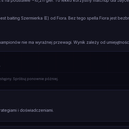
2% na podstawie ~10,211 gier. To lekko korzystny matchup dla Jayce
st baiting Szermierka (E) od Fiora. Bez tego spella Fiora jest bez
mpionów nie ma wyraźnej przewagi. Wynik zależy od umiejętności 
A
stępny. Spróbuj ponownie później.
rategiami i doświadczeniami.