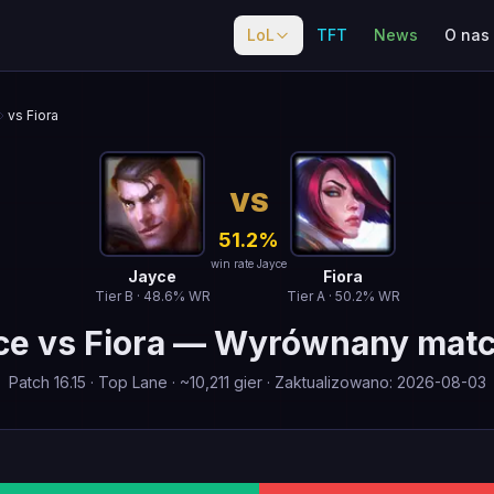
LoL
TFT
News
O nas
vs Fiora
VS
51.2
%
win rate Jayce
Jayce
Fiora
Tier
B
·
48.6
% WR
Tier
A
·
50.2
% WR
ce
vs
Fiora
—
Wyrównany mat
Patch
16.15
·
Top Lane
· ~
10,211
gier
·
Zaktualizowano
:
2026-08-03