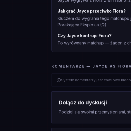
Jayce wygrywa z Fiora z win rate 51.
Jak grać Jayce przeciwko Fiora?
Kluczem do wygrania tego matchupu je
Porażająca Eksplozja (Q).
Czy Jayce kontruje Fiora?
To wyrównany matchup — żaden z cha
KOMENTARZE — JAYCE VS FIOR
System komentarzy jest chwilowo niedo
Dołącz do dyskusji
Podziel się swoimi przemyśleniami, st