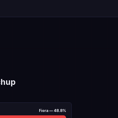
chup
Fiora
—
48.8
%