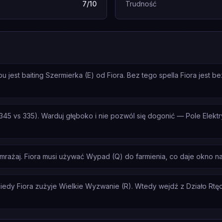
7/10
Trudność
jest baiting Szermierka (E) od Fiora. Bez tego spella Fiora jest 
345 vs 335). Warduj głęboko i nie pozwól się dogonić — Pole Elek
zamrażaj. Fiora musi używać Wypad (Q) do farmienia, co daje okno na
iedy Fiora zużyje Wielkie Wyzwanie (R). Wtedy wejdź z Działo Rtęc