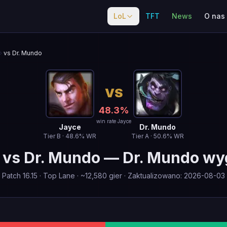
LoL
TFT
News
O nas
vs Dr. Mundo
VS
48.3
%
win rate Jayce
Jayce
Dr. Mundo
Tier
B
·
48.6
% WR
Tier
A
·
50.6
% WR
vs
Dr. Mundo
—
Dr. Mundo w
Patch
16.15
·
Top Lane
· ~
12,580
gier
·
Zaktualizowano
:
2026-08-03