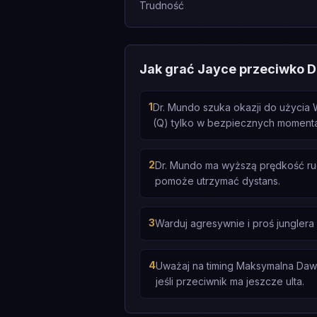
Trudność
Jak grać Jayce przeciwko D
1
Dr. Mundo szuka okazji do użycia W
(Q) tylko w bezpiecznych moment
2
Dr. Mundo ma wyższą prędkość ruc
pomoże utrzymać dystans.
3
Warduj agresywnie i proś junglera
4
Uważaj na timing Maksymalna Dawka
jeśli przeciwnik ma jeszcze ulta.