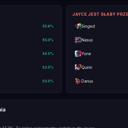
JAYCE JEST SŁABY PRZ
Singed
55.9
%
Nasus
55.0
%
Yone
54.5
%
Quinn
53.5
%
Darius
53.5
%
nia