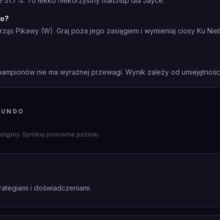
e 51.7%. To lekko niekorzystny matchup dla Jayce.
do?
rząs Pikawy (W). Graj poza jego zasięgiem i wymieniaj ciosy Ku Nie
mpionów nie ma wyraźnej przewagi. Wynik zależy od umiejętności 
MUNDO
stępny. Spróbuj ponownie później.
rategiami i doświadczeniami.