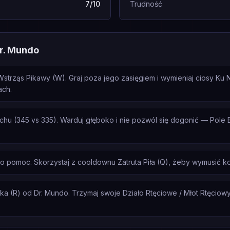
7/10
Trudność
r. Mundo
strząs Pikawy (W). Graj poza jego zasięgiem i wymieniaj ciosy Ku 
ach.
hu (345 vs 335). Warduj głęboko i nie pozwól się dogonić — Pole 
 o pomoc. Skorzystaj z cooldownu Zatruta Piła (Q), żeby wymusić k
 (R) od Dr. Mundo. Trzymaj swoje Działo Rtęciowe / Młot Rtęciowy (