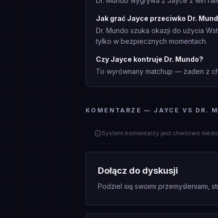
Dr. Mundo wygrywa z Jayce z win rat
Jak grać Jayce przeciwko Dr. Mun
Dr. Mundo szuka okazji do użycia Wst
tylko w bezpiecznych momentach.
Czy Jayce kontruje Dr. Mundo?
To wyrównany matchup — żaden z cha
KOMENTARZE — JAYCE VS DR. 
System komentarzy jest chwilowo niedo
Dołącz do dyskusji
Podziel się swoimi przemyśleniami, st