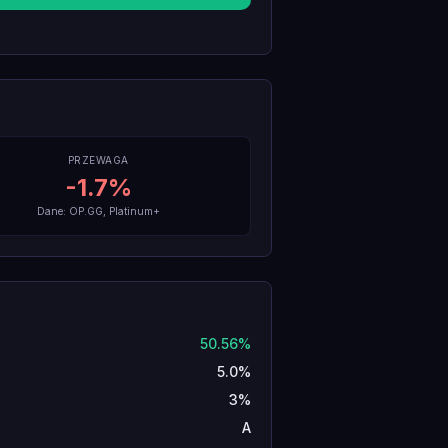
PRZEWAGA
-1.7
%
Dane: OP.GG, Platinum+
50.56%
5.0%
3%
A