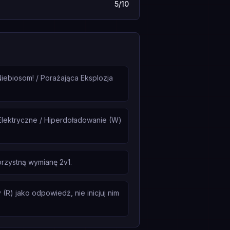
5/10
Niebiosom! / Porażająca Eksplozja
Elektryczne / Hiperdoładowanie (W)
orzystną wymianę 2v1.
R) jako odpowiedź, nie inicjuj nim