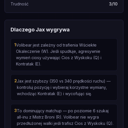
Trudność
3/10
Dlaczego Jax wygrywa
1
Volibear jest zależny od trafienia Wściekłe
Okaleczenie (W). Jeśli spudłuje, agresywnie
wymień ciosy używając Cios z Wyskoku (Q) i
Kontratak (E).
2
Jax jest szybszy (350 vs 340 prędkości ruchu) —
kontroluj pozycję i wybieraj korzystne wymiany,
wchodząc Kontratak (E) i wycofując się.
3
To dominujący matchup — po poziomie 6 szukaj
all-inu z Mistrz Broni (R). Volibear nie wygra
przedłużonej walki jeśli trafisz Cios z Wyskoku (Q).