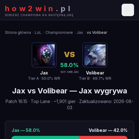
how2win
.
pl
DOBIERZ CHAMPIONA NA NASTĘPNĄ GRĘ
Strona główna
LoL
Championowie
Jax
vs Volibear
VS
58.0
%
win rate Jax
Jax
Volibear
Tier
A
·
50.0
% WR
Tier
B
·
49.7
% WR
Jax
vs
Volibear
—
Jax wygrywa
Patch
16.15
·
Top Lane
· ~
1,901
gier
·
Zaktualizowano
:
2026-08-
03
Jax
—
58.0
%
Volibear
—
42.0
%