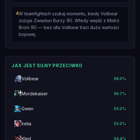
4
W teamfightach szukaj momentu, kiedy Volibear
zużyje Zwiastun Burzy (R). Wtedy wejdź z Mistrz
Broni (R) — bez ulta Volibear traci dużo wartości
bojowej.
JAX JEST SILNY PRZECIWKO
Volibear
58.0
%
Mordekaiser
56.7
%
Gwen
55.0
%
Irelia
55.0
%
Kled
54.4
%