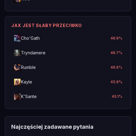
JAX JEST SŁABY PRZECIWKO
Cho'Gath
46.9
%
Tryndamere
46.7
%
Rumble
46.6
%
Kayle
45.9
%
K'Sante
45.1
%
Najczęściej zadawane pytania