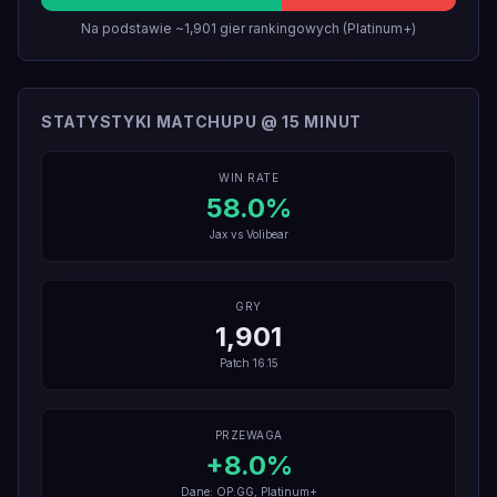
Na podstawie ~1,901 gier rankingowych (Platinum+)
STATYSTYKI MATCHUPU @ 15 MINUT
WIN RATE
58.0
%
Jax
vs
Volibear
GRY
1,901
Patch
16.15
PRZEWAGA
+
8.0
%
Dane: OP.GG, Platinum+