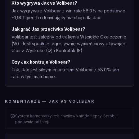
Kto wygrywa Jax vs Volibear?
Jax wygrywa z Volibear z win rate 58.0% na podstawie
~1,901 gier. To dominujący matchup dla Jax.
Jak grać Jax przeciwko Volibear?
Volibear jest zależny od trafienia Wściekłe Okaleczenie
(W). Jeśli spudłuje, agresywnie wymień ciosy używając
Cios z Wyskoku (Q) i Kontratak (E).
Czy Jax kontruje Volibear?
Tak, Jax jest silnym counterem Volibear z 58.0% win
rate w tym matchupie.
KOMENTARZE — JAX VS VOLIBEAR
System komentarzy jest chwilowo niedostępny. Spróbuj
ponownie później.