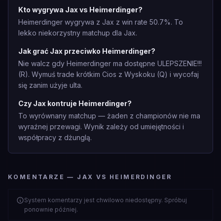
Kto wygrywa Jax vs Heimerdinger?
Heimerdinger wygrywa z Jax z win rate 50.7%. To
lekko niekorzystny matchup dla Jax.
Jak grać Jax przeciwko Heimerdinger?
Nie walcz gdy Heimerdinger ma dostępne ULEPSZENIE!!!
(R). Wymuś trade krótkim Cios z Wyskoku (Q) i wycofaj
się zanim użyje ulta.
Czy Jax kontruje Heimerdinger?
To wyrównany matchup — żaden z championów nie ma
wyraźnej przewagi. Wynik zależy od umiejętności i
współpracy z dżunglą.
KOMENTARZE — JAX VS HEIMERDINGER
System komentarzy jest chwilowo niedostępny. Spróbuj
ponownie później.