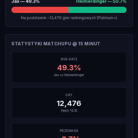
Jax
—
49.3
%
Heimerdinger
—
50.7
%
Na podstawie ~12,476 gier rankingowych (Platinum+)
STATYSTYKI MATCHUPU @ 15 MINUT
WIN RATE
49.3
%
Jax
vs
Heimerdinger
GRY
12,476
Patch
16.15
PRZEWAGA