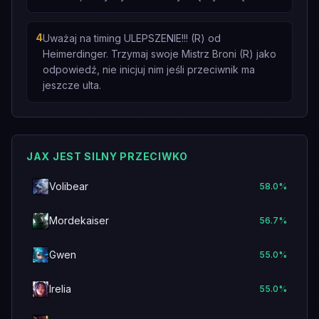
4
Uważaj na timing ULEPSZENIE!!! (R) od
Heimerdinger. Trzymaj swoje Mistrz Broni (R) jako
odpowiedź, nie inicjuj nim jeśli przeciwnik ma
jeszcze ulta.
JAX JEST SILNY PRZECIWKO
Volibear
58.0
%
Mordekaiser
56.7
%
Gwen
55.0
%
Irelia
55.0
%