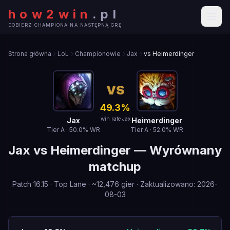
how2win
.
pl
DOBIERZ CHAMPIONA NA NASTĘPNĄ GRĘ
Strona główna
LoL
Championowie
Jax
vs Heimerdinger
VS
49.3
%
win rate Jax
Jax
Heimerdinger
Tier
A
·
50.0
% WR
Tier
A
·
52.0
% WR
Jax
vs
Heimerdinger
—
Wyrównany
matchup
Patch
16.15
·
Top Lane
· ~
12,476
gier
·
Zaktualizowano
:
2026-
08-03