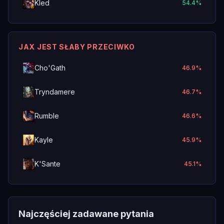
Kled
54.4
%
JAX JEST SŁABY PRZECIWKO
Cho'Gath
46.9
%
Tryndamere
46.7
%
Rumble
46.6
%
Kayle
45.9
%
K'Sante
45.1
%
Najczęściej zadawane pytania