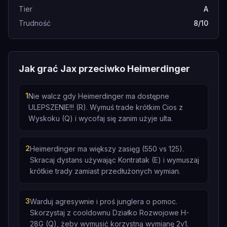
Tier
A
Trudność
8/10
Jak grać Jax przeciwko Heimerdinger
1
Nie walcz gdy Heimerdinger ma dostępne
ULEPSZENIE!!! (R). Wymuś trade krótkim Cios z
Wyskoku (Q) i wycofaj się zanim użyje ulta.
2
Heimerdinger ma większy zasięg (550 vs 125).
Skracaj dystans używając Kontratak (E) i wymuszaj
krótkie trady zamiast przedłużonych wymian.
3
Warduj agresywnie i proś junglera o pomoc.
Skorzystaj z cooldownu Działko Rozwojowe H-
28G (Q), żeby wymusić korzystną wymianę 2v1.