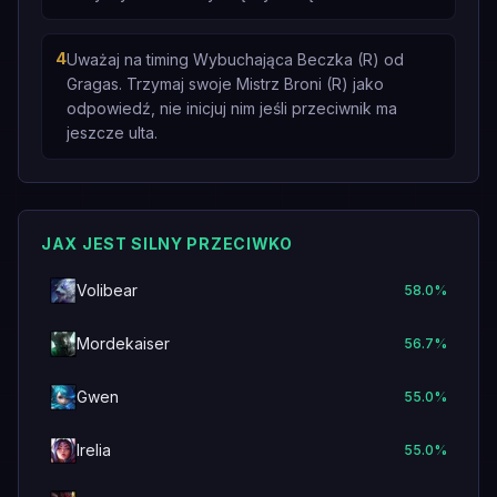
4
Uważaj na timing Wybuchająca Beczka (R) od
Gragas. Trzymaj swoje Mistrz Broni (R) jako
odpowiedź, nie inicjuj nim jeśli przeciwnik ma
jeszcze ulta.
JAX JEST SILNY PRZECIWKO
Volibear
58.0
%
Mordekaiser
56.7
%
Gwen
55.0
%
Irelia
55.0
%