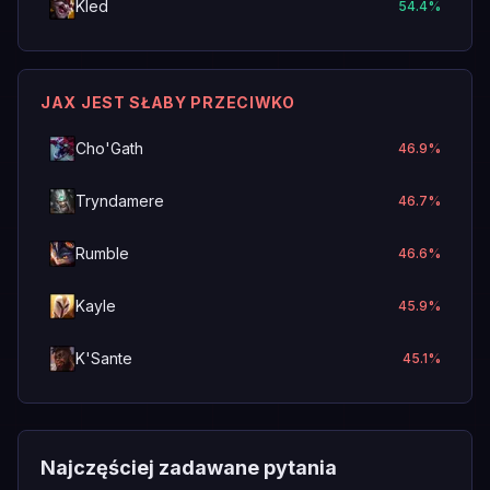
Kled
54.4
%
JAX JEST SŁABY PRZECIWKO
Cho'Gath
46.9
%
Tryndamere
46.7
%
Rumble
46.6
%
Kayle
45.9
%
K'Sante
45.1
%
Najczęściej zadawane pytania