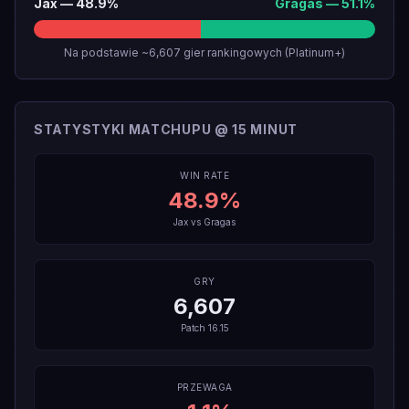
Jax
—
48.9
%
Gragas
—
51.1
%
Na podstawie ~6,607 gier rankingowych (Platinum+)
STATYSTYKI MATCHUPU @ 15 MINUT
WIN RATE
48.9
%
Jax
vs
Gragas
GRY
6,607
Patch
16.15
PRZEWAGA