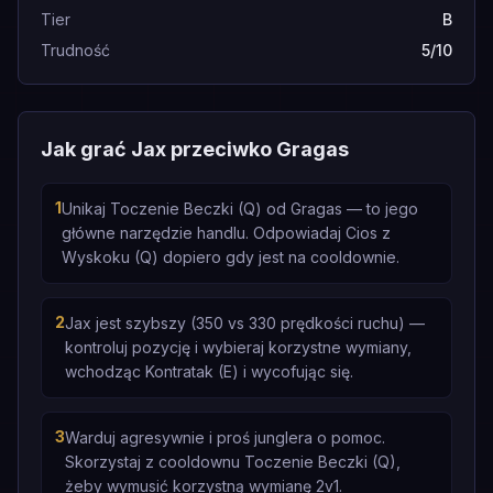
Tier
B
Trudność
5/10
Jak grać Jax przeciwko Gragas
1
Unikaj Toczenie Beczki (Q) od Gragas — to jego
główne narzędzie handlu. Odpowiadaj Cios z
Wyskoku (Q) dopiero gdy jest na cooldownie.
2
Jax jest szybszy (350 vs 330 prędkości ruchu) —
kontroluj pozycję i wybieraj korzystne wymiany,
wchodząc Kontratak (E) i wycofując się.
3
Warduj agresywnie i proś junglera o pomoc.
Skorzystaj z cooldownu Toczenie Beczki (Q),
żeby wymusić korzystną wymianę 2v1.