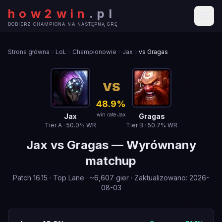
how2win
.
pl
DOBIERZ CHAMPIONA NA NASTĘPNĄ GRĘ
Strona główna
LoL
Championowie
Jax
vs Gragas
VS
48.9
%
win rate Jax
Jax
Gragas
Tier
A
·
50.0
% WR
Tier
B
·
50.7
% WR
Jax
vs
Gragas
—
Wyrównany
matchup
Patch
16.15
·
Top Lane
· ~
6,607
gier
·
Zaktualizowano
:
2026-
08-03