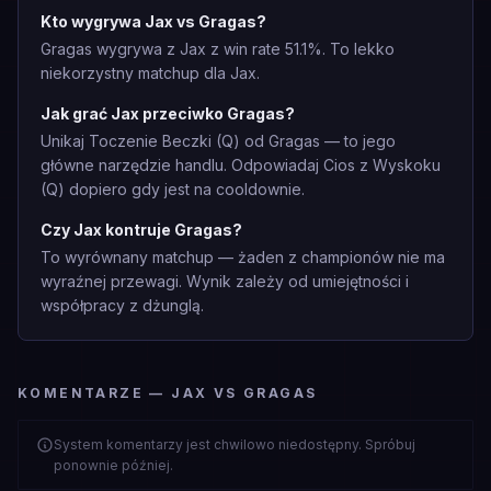
Kto wygrywa Jax vs Gragas?
Gragas wygrywa z Jax z win rate 51.1%. To lekko
niekorzystny matchup dla Jax.
Jak grać Jax przeciwko Gragas?
Unikaj Toczenie Beczki (Q) od Gragas — to jego
główne narzędzie handlu. Odpowiadaj Cios z Wyskoku
(Q) dopiero gdy jest na cooldownie.
Czy Jax kontruje Gragas?
To wyrównany matchup — żaden z championów nie ma
wyraźnej przewagi. Wynik zależy od umiejętności i
współpracy z dżunglą.
KOMENTARZE — JAX VS GRAGAS
System komentarzy jest chwilowo niedostępny. Spróbuj
ponownie później.