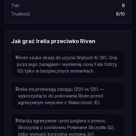
Tier
B
Trudność
8/10
Jak grać Irelia przeciwko Riven
1
Riven szuka okazji do użycia Wybuch Ki (W). Graj
poza jego zasięgiem i wymieniaj ciosy Fala Ostrzy
(Q) tylko w bezpiecznych momentach.
2
Irelia ma przewagę zasięgu (200 vs 125) —
wykorzystaj to do pokowania Riven przed
agresywnym wejściem z Waleczność (E).
3
Warduj agresywnie i proś junglera o pomoc.
Skorzystaj z cooldownu Połamane Skrzydła (Q),
żeby wymusić korzystną wymianę 2v1.