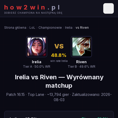
how2win
.
pl
DOBIERZ CHAMPIONA NA NASTĘPNĄ GRĘ
Strona główna
LoL
Championowie
Irelia
vs Riven
VS
48.8
%
win rate Irelia
Irelia
Riven
Tier
A
·
50.0
% WR
Tier
B
·
49.6
% WR
Irelia
vs
Riven
—
Wyrównany
matchup
Patch
16.15
·
Top Lane
· ~
13,794
gier
·
Zaktualizowano
:
2026-
08-03