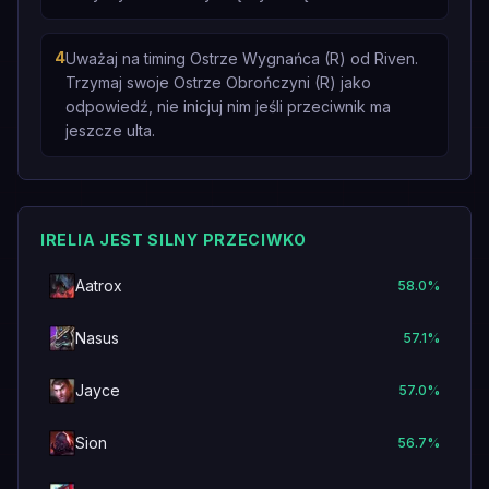
4
Uważaj na timing Ostrze Wygnańca (R) od Riven.
Trzymaj swoje Ostrze Obrończyni (R) jako
odpowiedź, nie inicjuj nim jeśli przeciwnik ma
jeszcze ulta.
IRELIA JEST SILNY PRZECIWKO
Aatrox
58.0
%
Nasus
57.1
%
Jayce
57.0
%
Sion
56.7
%