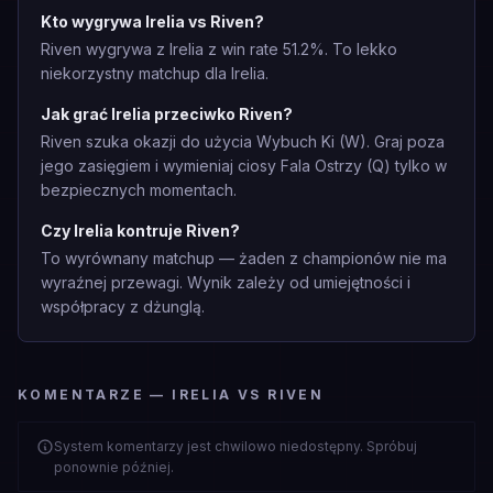
Kto wygrywa Irelia vs Riven?
Riven wygrywa z Irelia z win rate 51.2%. To lekko
niekorzystny matchup dla Irelia.
Jak grać Irelia przeciwko Riven?
Riven szuka okazji do użycia Wybuch Ki (W). Graj poza
jego zasięgiem i wymieniaj ciosy Fala Ostrzy (Q) tylko w
bezpiecznych momentach.
Czy Irelia kontruje Riven?
To wyrównany matchup — żaden z championów nie ma
wyraźnej przewagi. Wynik zależy od umiejętności i
współpracy z dżunglą.
KOMENTARZE — IRELIA VS RIVEN
System komentarzy jest chwilowo niedostępny. Spróbuj
ponownie później.