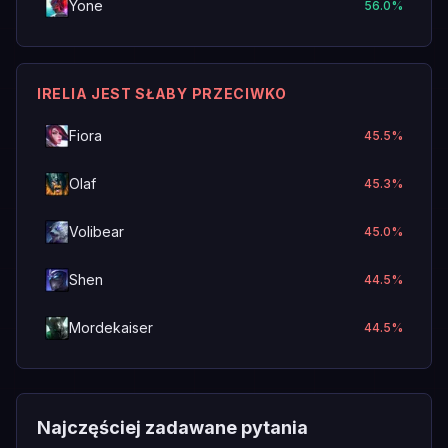
Yone
56.0
%
IRELIA JEST SŁABY PRZECIWKO
Fiora
45.5
%
Olaf
45.3
%
Volibear
45.0
%
Shen
44.5
%
Mordekaiser
44.5
%
Najczęściej zadawane pytania