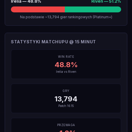
Irelia
—
48.8
%
Riven
—
51.2
%
Na podstawie ~13,794 gier rankingowych (Platinum+)
STATYSTYKI MATCHUPU @ 15 MINUT
WIN RATE
48.8
%
Irelia
vs
Riven
GRY
13,794
Patch
16.15
PRZEWAGA