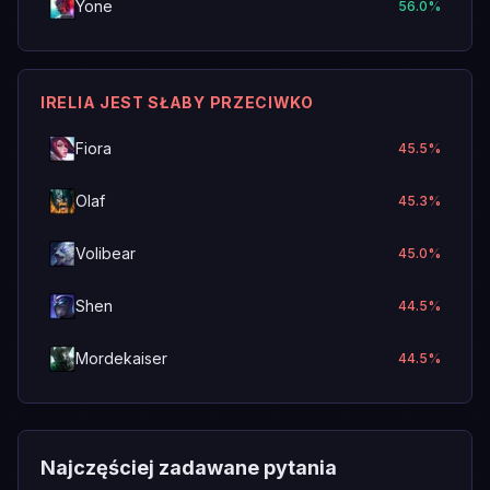
Yone
56.0
%
IRELIA JEST SŁABY PRZECIWKO
Fiora
45.5
%
Olaf
45.3
%
Volibear
45.0
%
Shen
44.5
%
Mordekaiser
44.5
%
Najczęściej zadawane pytania