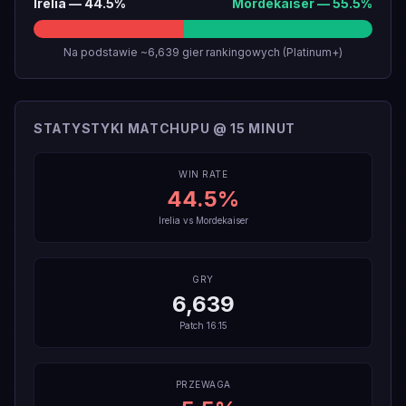
Irelia
—
44.5
%
Mordekaiser
—
55.5
%
Na podstawie ~6,639 gier rankingowych (Platinum+)
STATYSTYKI MATCHUPU @ 15 MINUT
WIN RATE
44.5
%
Irelia
vs
Mordekaiser
GRY
6,639
Patch
16.15
PRZEWAGA