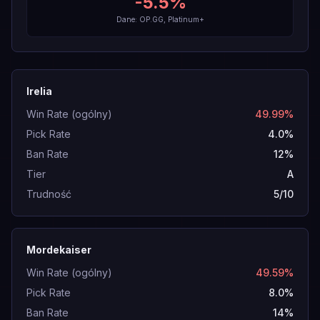
-5.5
%
Dane: OP.GG, Platinum+
Irelia
Win Rate (ogólny)
49.99%
Pick Rate
4.0%
Ban Rate
12%
Tier
A
Trudność
5/10
Mordekaiser
Win Rate (ogólny)
49.59%
Pick Rate
8.0%
Ban Rate
14%