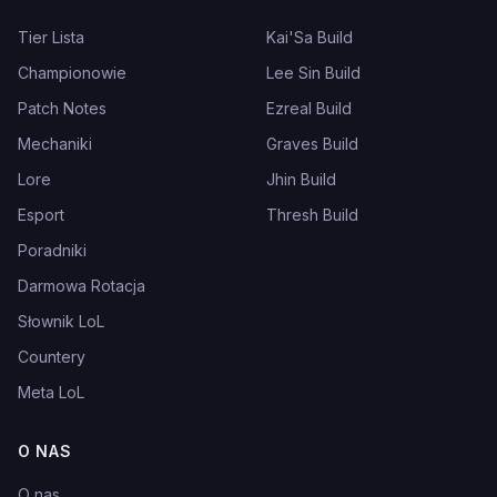
Tier Lista
Kai'Sa Build
Championowie
Lee Sin Build
Patch Notes
Ezreal Build
Mechaniki
Graves Build
Lore
Jhin Build
Esport
Thresh Build
Poradniki
Darmowa Rotacja
Słownik LoL
Countery
Meta LoL
O NAS
O nas