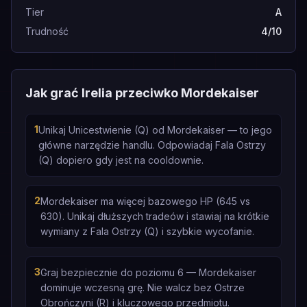
Tier
A
Trudność
4/10
Jak grać Irelia przeciwko Mordekaiser
1
Unikaj Unicestwienie (Q) od Mordekaiser — to jego
główne narzędzie handlu. Odpowiadaj Fala Ostrzy
(Q) dopiero gdy jest na cooldownie.
2
Mordekaiser ma więcej bazowego HP (645 vs
630). Unikaj dłuższych tradeów i stawiaj na krótkie
wymiany z Fala Ostrzy (Q) i szybkie wycofanie.
3
Graj bezpiecznie do poziomu 6 — Mordekaiser
dominuje wczesną grę. Nie walcz bez Ostrze
Obrończyni (R) i kluczowego przedmiotu.