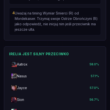
4
Uważaj na timing Wymiar Śmierci (R) od
Mordekaiser. Trzymaj swoje Ostrze Obrończyni (R)
jako odpowiedź, nie inicjuj nim jeśli przeciwnik ma
jeszcze ulta.
IRELIA JEST SILNY PRZECIWKO
Aatrox
58.0
%
Nasus
57.1
%
Jayce
57.0
%
Sion
56.7
%