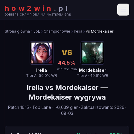
how2win
.
pl
DOBIERZ CHAMPIONA NA NASTĘPNĄ GRĘ
Strona główna
LoL
Championowie
Irelia
vs Mordekaiser
VS
44.5
%
win rate Irelia
Irelia
Mordekaiser
Tier
A
·
50.0
% WR
Tier
A
·
49.6
% WR
Irelia
vs
Mordekaiser
—
Mordekaiser wygrywa
Patch
16.15
·
Top Lane
· ~
6,639
gier
·
Zaktualizowano
:
2026-
08-03