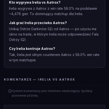
Kto wygrywa Irelia vs Aatrox?
Irelia wygrywa z Aatrox z win rate 58.0% na podstawie
~4,478 gier. To dominujący matchup dla Irelia.
Jak grać Irelia przeciwko Aatrox?
Unikaj Ostrze Darkinów (Q) od Aatrox — po użyciu ma
okno na trade, w którym Irelia może odpowiedzieć Fala
Ostrzy (Q).
Czy Irelia kontruje Aatrox?
Tak, Irelia jest silnym counterem Aatrox z 58.0% win rate
w tym matchupie.
KOMENTARZE — IRELIA VS AATROX
System komentarzy jest chwilowo niedostępny. Spróbuj
ponownie później.