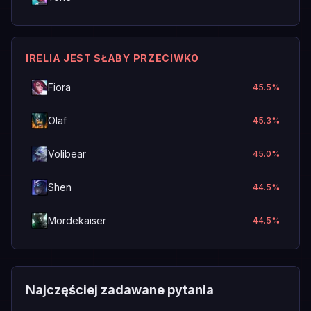
IRELIA JEST SŁABY PRZECIWKO
Fiora
45.5
%
Olaf
45.3
%
Volibear
45.0
%
Shen
44.5
%
Mordekaiser
44.5
%
Najczęściej zadawane pytania