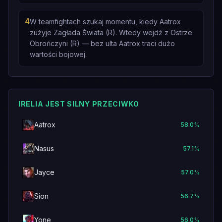
4
W teamfightach szukaj momentu, kiedy Aatrox
zużyje Zagłada Świata (R). Wtedy wejdź z Ostrze
Obrończyni (R) — bez ulta Aatrox traci dużo
wartości bojowej.
IRELIA JEST SILNY PRZECIWKO
Aatrox
58.0
%
Nasus
57.1
%
Jayce
57.0
%
Sion
56.7
%
Yone
56.0
%