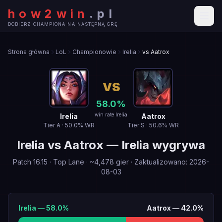
how2win
.
pl
DOBIERZ CHAMPIONA NA NASTĘPNĄ GRĘ
Strona główna
LoL
Championowie
Irelia
vs Aatrox
VS
58.0
%
win rate Irelia
Irelia
Aatrox
Tier
A
·
50.0
% WR
Tier
S
·
50.6
% WR
Irelia
vs
Aatrox
—
Irelia wygrywa
Patch
16.15
·
Top Lane
· ~
4,478
gier
·
Zaktualizowano
:
2026-
08-03
Irelia
—
58.0
%
Aatrox
—
42.0
%