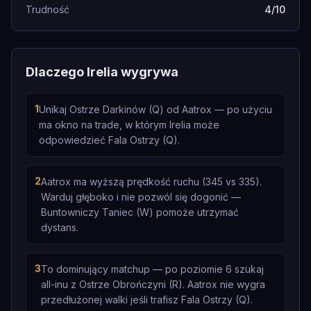
Trudność
4/10
Dlaczego Irelia wygrywa
1
Unikaj Ostrze Darkinów (Q) od Aatrox — po użyciu
ma okno na trade, w którym Irelia może
odpowiedzieć Fala Ostrzy (Q).
2
Aatrox ma wyższą prędkość ruchu (345 vs 335).
Warduj głęboko i nie pozwól się dogonić —
Buntowniczy Taniec (W) pomoże utrzymać
dystans.
3
To dominujący matchup — po poziomie 6 szukaj
all-inu z Ostrze Obrończyni (R). Aatrox nie wygra
przedłużonej walki jeśli trafisz Fala Ostrzy (Q).