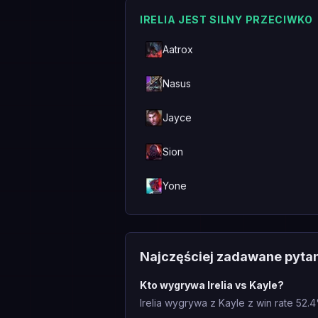
IRELIA JEST SILNY PRZECIWKO
Aatrox
Nasus
Jayce
Sion
Yone
Najczęściej zadawane pyta
Kto wygrywa Irelia vs Kayle?
Irelia wygrywa z Kayle z win rate 52.