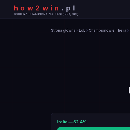
how2win
.
pl
DOBIERZ CHAMPIONA NA NASTĘPNĄ GRĘ
Strona główna
LoL
Championowie
Irelia
Irelia
—
52.4
%