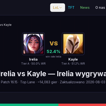
LoL
TFT
News
O nas
vs Kayle
VS
52.4
%
win rate Irelia
Irelia
Kayle
Tier
A
·
50.0
% WR
Tier
A
·
51.2
% WR
Irelia
vs
Kayle
—
Irelia wygryw
Patch
16.15
·
Top Lane
· ~
14,083
gier
·
Zaktualizowano
:
2026-08-03