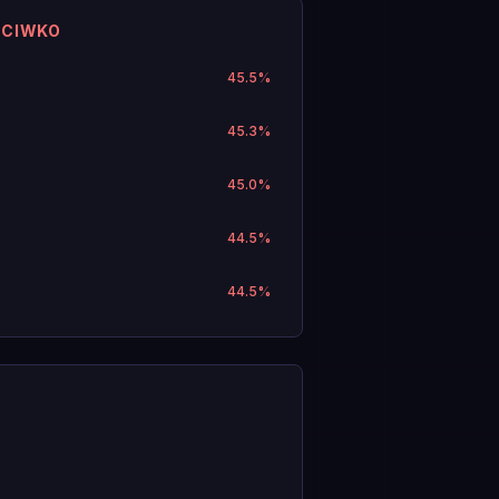
ECIWKO
45.5
%
45.3
%
45.0
%
44.5
%
44.5
%