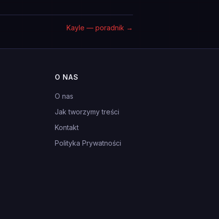
Kayle — poradnik
→
O NAS
O nas
Jak tworzymy treści
Kontakt
Polityka Prywatności