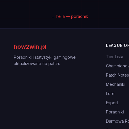
←
Irelia — poradnik
LEAGUE O
how2win.pl
Tier Lista
Poradniki i statystyki gamingowe
aktualizowane co patch.
Championo
Patch Notes
Mechaniki
Lore
Esport
Poradniki
Darmowa Ro