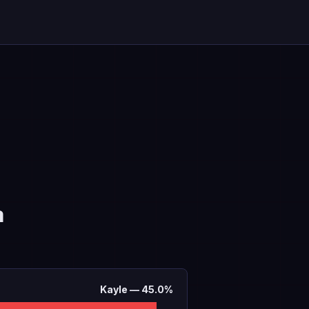
a
Kayle
—
45.0
%