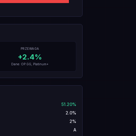
PRZEWAGA
+
2.4
%
Dane: OP.GG, Platinum+
51.20%
2.0%
2%
A