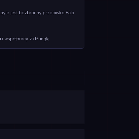
Kayle jest bezbronny przeciwko Fala
i współpracy z dżunglą.