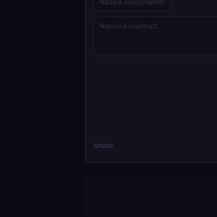
0
/1000