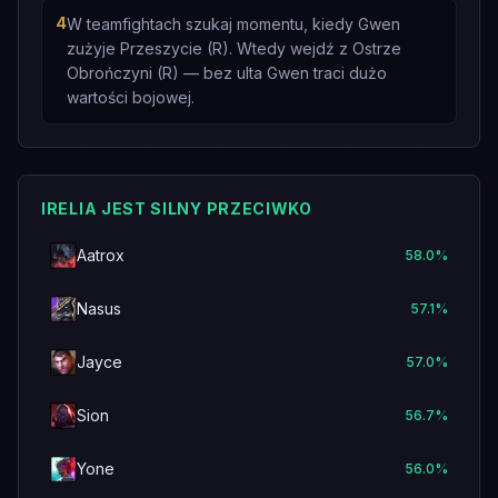
4
W teamfightach szukaj momentu, kiedy Gwen
zużyje Przeszycie (R). Wtedy wejdź z Ostrze
Obrończyni (R) — bez ulta Gwen traci dużo
wartości bojowej.
IRELIA JEST SILNY PRZECIWKO
Aatrox
58.0
%
Nasus
57.1
%
Jayce
57.0
%
Sion
56.7
%
Yone
56.0
%