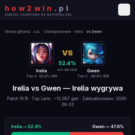
how2win
.
pl
DOBIERZ CHAMPIONA NA NASTĘPNĄ GRĘ
Strona główna
LoL
Championowie
Irelia
vs Gwen
VS
52.4
%
win rate Irelia
Irelia
Gwen
Tier
A
·
50.0
% WR
Tier
C
·
48.9
% WR
Irelia
vs
Gwen
—
Irelia wygrywa
Patch
16.15
·
Top Lane
· ~
12,087
gier
·
Zaktualizowano
:
2026-
08-03
Irelia
—
52.4
%
Gwen
—
47.6
%