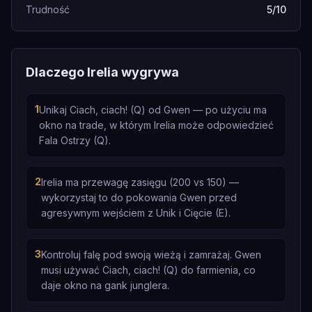
Trudność
5/10
Dlaczego Irelia wygrywa
1
Unikaj Ciach, ciach! (Q) od Gwen — po użyciu ma
okno na trade, w którym Irelia może odpowiedzieć
Fala Ostrzy (Q).
2
Irelia ma przewagę zasięgu (200 vs 150) —
wykorzystaj to do pokowania Gwen przed
agresywnym wejściem z Unik i Cięcie (E).
3
Kontroluj falę pod swoją wieżą i zamrażaj. Gwen
musi używać Ciach, ciach! (Q) do farmienia, co
daje okno na gank junglera.