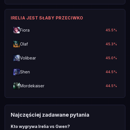
IRELIA JEST SŁABY PRZECIWKO
Fiora
45.5
%
Olaf
45.3
%
Volibear
45.0
%
Shen
44.5
%
Mordekaiser
44.5
%
Najczęściej zadawane pytania
Kto wygrywa Irelia vs Gwen?