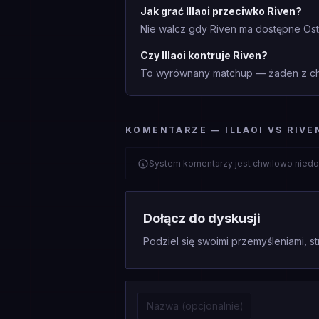
Jak grać Illaoi przeciwko Riven?
Nie walcz gdy Riven ma dostępne Ostr
Czy Illaoi kontruje Riven?
To wyrównany matchup — żaden z cha
KOMENTARZE — ILLAOI VS RIVE
System komentarzy jest chwilowo niedo
Dołącz do dyskusji
Podziel się swoimi przemyśleniami, st