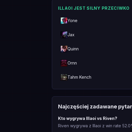
ILLAOI JEST SILNY PRZECIWKO
Yone
Jax
Quinn
Ornn
Tahm Kench
Najczęściej zadawane pyta
Kto wygrywa Illaoi vs Riven?
Riven wygrywa z Illaoi z win rate 52.0