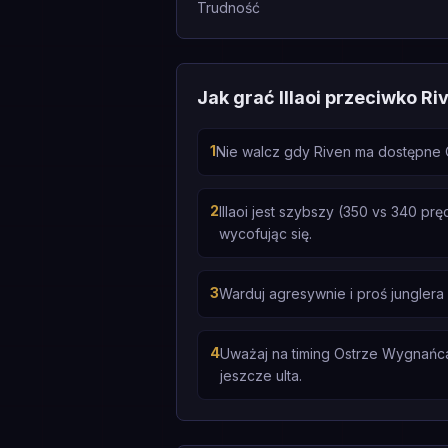
Trudność
Jak grać Illaoi przeciwko Ri
1
Nie walcz gdy Riven ma dostępne O
2
Illaoi jest szybszy (350 vs 340 p
wycofując się.
3
Warduj agresywnie i proś jungler
4
Uważaj na timing Ostrze Wygnańca 
jeszcze ulta.