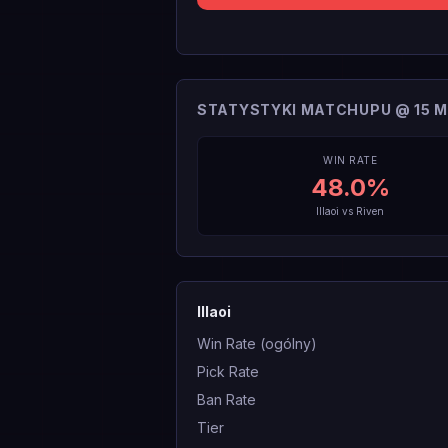
STATYSTYKI MATCHUPU @ 15 M
WIN RATE
48.0
%
Illaoi
vs
Riven
Illaoi
Win Rate (ogólny)
Pick Rate
Ban Rate
Tier