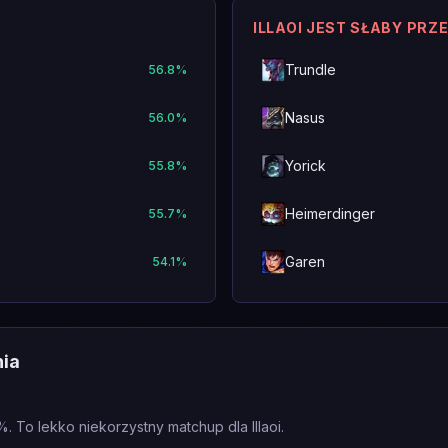
ILLAOI JEST SŁABY PRZ
Trundle
56.8
%
Nasus
56.0
%
Yorick
55.8
%
Heimerdinger
55.7
%
Garen
54.1
%
nia
%. To lekko niekorzystny matchup dla Illaoi.