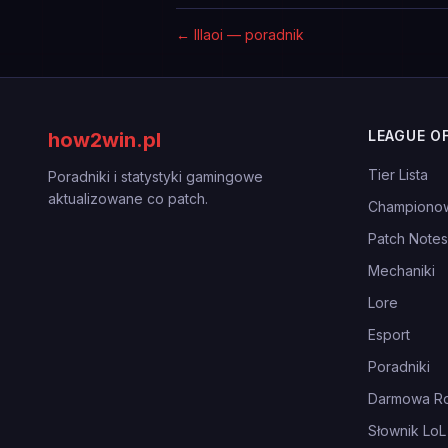
←
Illaoi — poradnik
LEAGUE O
how2win.pl
Tier Lista
Poradniki i statystyki gamingowe
aktualizowane co patch.
Championo
Patch Notes
Mechaniki
Lore
Esport
Poradniki
Darmowa Ro
Słownik LoL