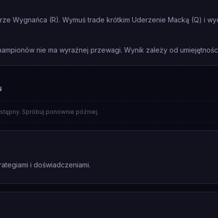
ze Wygnańca (R). Wymuś trade krótkim Uderzenie Macką (Q) i wycof
mpionów nie ma wyraźnej przewagi. Wynik zależy od umiejętności 
N
stępny. Spróbuj ponownie później.
rategiami i doświadczeniami.