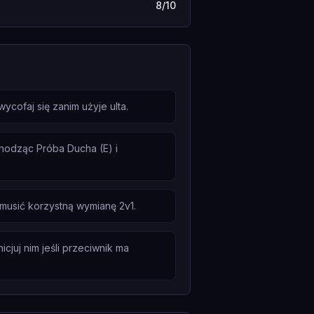
8/10
cofaj się zanim użyje ulta.
chodząc Próba Ducha (E) i
musić korzystną wymianę 2v1.
cjuj nim jeśli przeciwnik ma