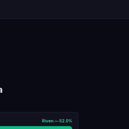
a
Riven
—
52.0
%