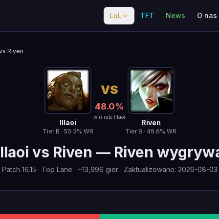
LoL
TFT
News
O nas
vs Riven
VS
48.0
%
win rate Illaoi
Illaoi
Riven
Tier
B
·
50.3
% WR
Tier
B
·
49.6
% WR
Illaoi
vs
Riven
—
Riven wygryw
Patch
16.15
·
Top Lane
· ~
13,996
gier
·
Zaktualizowano
:
2026-08-03