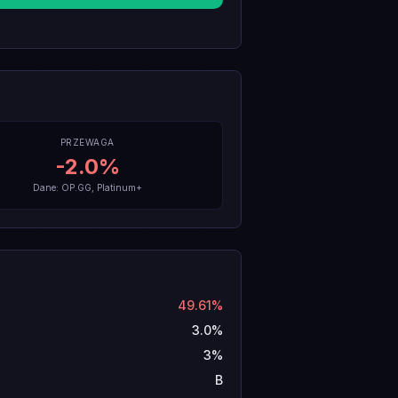
PRZEWAGA
-2.0
%
Dane: OP.GG, Platinum+
49.61%
3.0%
3%
B