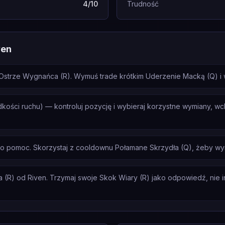
4/10
Trudność
ven
strze Wygnańca (R). Wymuś trade krótkim Uderzenie Macką (Q) i wy
rędkości ruchu) — kontroluj pozycję i wybieraj korzystne wymiany, w
a o pomoc. Skorzystaj z cooldownu Połamane Skrzydła (Q), żeby wy
(R) od Riven. Trzymaj swoje Skok Wiary (R) jako odpowiedź, nie ini