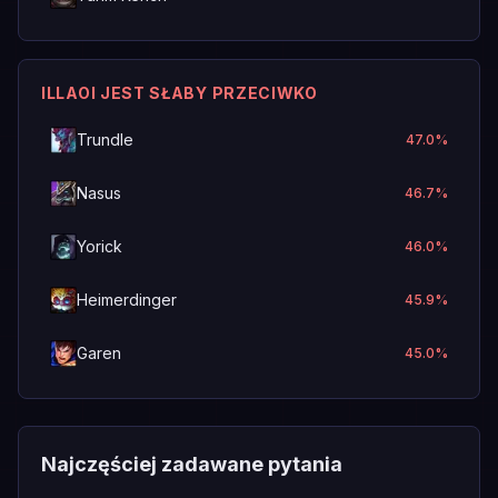
ILLAOI JEST SŁABY PRZECIWKO
Trundle
47.0
%
Nasus
46.7
%
Yorick
46.0
%
Heimerdinger
45.9
%
Garen
45.0
%
Najczęściej zadawane pytania