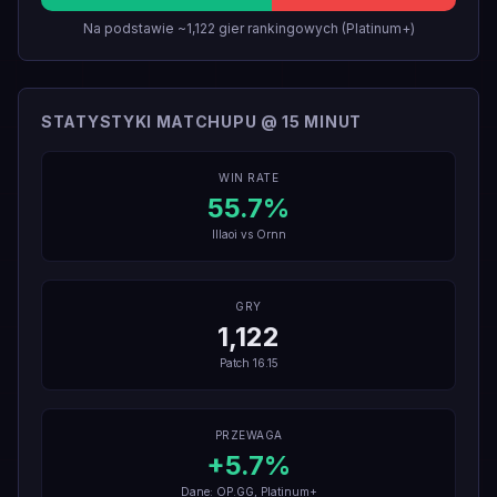
Na podstawie ~1,122 gier rankingowych (Platinum+)
STATYSTYKI MATCHUPU @ 15 MINUT
WIN RATE
55.7
%
Illaoi
vs
Ornn
GRY
1,122
Patch
16.15
PRZEWAGA
+
5.7
%
Dane: OP.GG, Platinum+