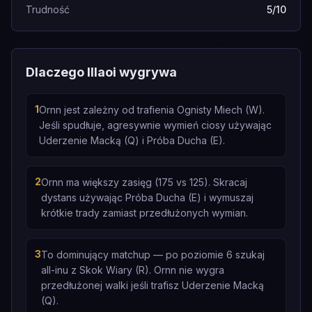
Trudność
5/10
Dlaczego Illaoi wygrywa
1
Ornn jest zależny od trafienia Ognisty Miech (W).
Jeśli spudłuje, agresywnie wymień ciosy używając
Uderzenie Macką (Q) i Próba Ducha (E).
2
Ornn ma większy zasięg (175 vs 125). Skracaj
dystans używając Próba Ducha (E) i wymuszaj
krótkie trady zamiast przedłużonych wymian.
3
To dominujący matchup — po poziomie 6 szukaj
all-inu z Skok Wiary (R). Ornn nie wygra
przedłużonej walki jeśli trafisz Uderzenie Macką
(Q).