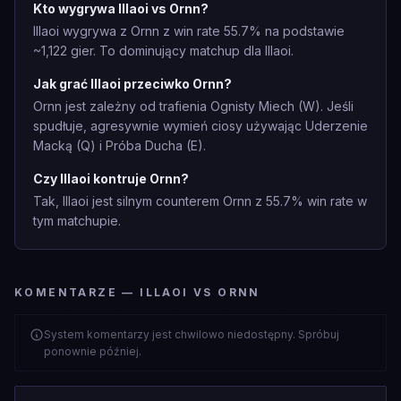
Kto wygrywa Illaoi vs Ornn?
Illaoi wygrywa z Ornn z win rate 55.7% na podstawie
~1,122 gier. To dominujący matchup dla Illaoi.
Jak grać Illaoi przeciwko Ornn?
Ornn jest zależny od trafienia Ognisty Miech (W). Jeśli
spudłuje, agresywnie wymień ciosy używając Uderzenie
Macką (Q) i Próba Ducha (E).
Czy Illaoi kontruje Ornn?
Tak, Illaoi jest silnym counterem Ornn z 55.7% win rate w
tym matchupie.
KOMENTARZE — ILLAOI VS ORNN
System komentarzy jest chwilowo niedostępny. Spróbuj
ponownie później.