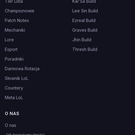
Tier Lista
Kai'Sa Build
Championowie
Lee Sin Build
Patch Notes
Ezreal Build
Mechaniki
Graves Build
Lore
Jhin Build
Esport
Thresh Build
Poradniki
Darmowa Rotacja
Słownik LoL
Countery
Meta LoL
O NAS
O nas
Jak tworzymy treści