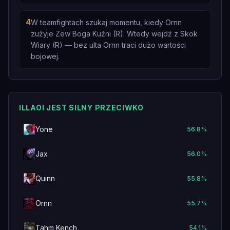
4
W teamfightach szukaj momentu, kiedy Ornn
zużyje Zew Boga Kuźni (R). Wtedy wejdź z Skok
Wiary (R) — bez ulta Ornn traci dużo wartości
bojowej.
ILLAOI JEST SILNY PRZECIWKO
Yone
56.8
%
Jax
56.0
%
Quinn
55.8
%
Ornn
55.7
%
Tahm Kench
54.1
%