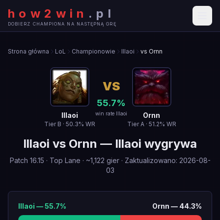
how2win
.
pl
DOBIERZ CHAMPIONA NA NASTĘPNĄ GRĘ
Strona główna
LoL
Championowie
Illaoi
vs Ornn
VS
55.7
%
win rate Illaoi
Illaoi
Ornn
Tier
B
·
50.3
% WR
Tier
A
·
51.2
% WR
Illaoi
vs
Ornn
—
Illaoi wygrywa
Patch
16.15
·
Top Lane
· ~
1,122
gier
·
Zaktualizowano
:
2026-08-
03
Illaoi
—
55.7
%
Ornn
—
44.3
%