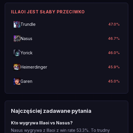
ILLAOI JEST SŁABY PRZECIWKO
Trundle
47.0
%
Nasus
46.7
%
Yorick
46.0
%
Heimerdinger
45.9
%
Garen
45.0
%
Najczęściej zadawane pytania
Kto wygrywa Illaoi vs Nasus?
Nasus wygrywa z Illaoi z win rate 53.3%. To trudny