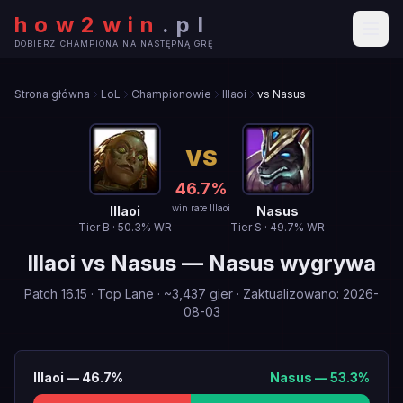
how2win
.
pl
DOBIERZ CHAMPIONA NA NASTĘPNĄ GRĘ
Strona główna
LoL
Championowie
Illaoi
vs Nasus
VS
46.7
%
win rate Illaoi
Illaoi
Nasus
Tier
B
·
50.3
% WR
Tier
S
·
49.7
% WR
Illaoi
vs
Nasus
—
Nasus wygrywa
Patch
16.15
·
Top Lane
· ~
3,437
gier
·
Zaktualizowano
:
2026-
08-03
Illaoi
—
46.7
%
Nasus
—
53.3
%