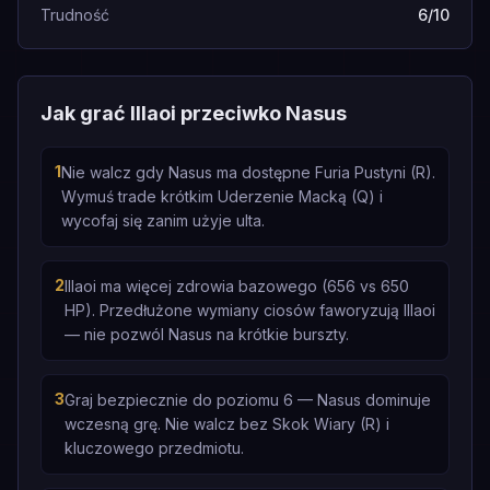
Trudność
6/10
Jak grać Illaoi przeciwko Nasus
1
Nie walcz gdy Nasus ma dostępne Furia Pustyni (R).
Wymuś trade krótkim Uderzenie Macką (Q) i
wycofaj się zanim użyje ulta.
2
Illaoi ma więcej zdrowia bazowego (656 vs 650
HP). Przedłużone wymiany ciosów faworyzują Illaoi
— nie pozwól Nasus na krótkie burszty.
3
Graj bezpiecznie do poziomu 6 — Nasus dominuje
wczesną grę. Nie walcz bez Skok Wiary (R) i
kluczowego przedmiotu.