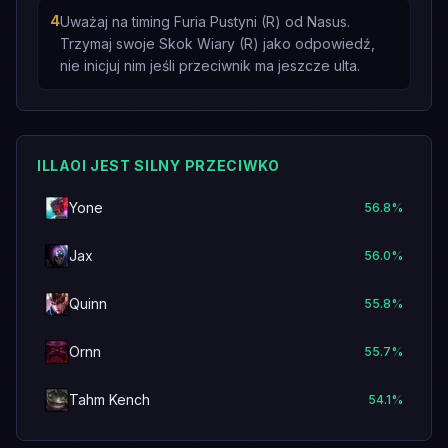
4
Uważaj na timing Furia Pustyni (R) od Nasus.
Trzymaj swoje Skok Wiary (R) jako odpowiedź,
nie inicjuj nim jeśli przeciwnik ma jeszcze ulta.
ILLAOI JEST SILNY PRZECIWKO
Yone
56.8
%
Jax
56.0
%
Quinn
55.8
%
Ornn
55.7
%
Tahm Kench
54.1
%