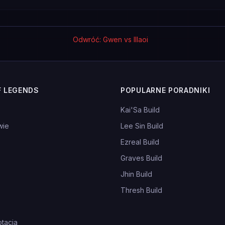
Odwróć: Gwen vs Illaoi
F LEGENDS
POPULARNE PORADNIKI
Kai'Sa Build
wie
Lee Sin Build
Ezreal Build
Graves Build
Jhin Build
Thresh Build
tacja