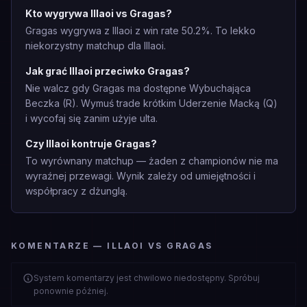
Kto wygrywa Illaoi vs Gragas?
Gragas wygrywa z Illaoi z win rate 50.2%. To lekko
niekorzystny matchup dla Illaoi.
Jak grać Illaoi przeciwko Gragas?
Nie walcz gdy Gragas ma dostępne Wybuchająca
Beczka (R). Wymuś trade krótkim Uderzenie Macką (Q)
i wycofaj się zanim użyje ulta.
Czy Illaoi kontruje Gragas?
To wyrównany matchup — żaden z championów nie ma
wyraźnej przewagi. Wynik zależy od umiejętności i
współpracy z dżunglą.
KOMENTARZE — ILLAOI VS GRAGAS
System komentarzy jest chwilowo niedostępny. Spróbuj
ponownie później.