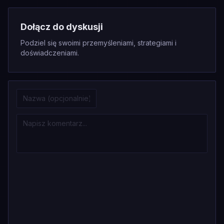
Dołącz do dyskusji
Podziel się swoimi przemyśleniami, strategiami i
doświadczeniami.