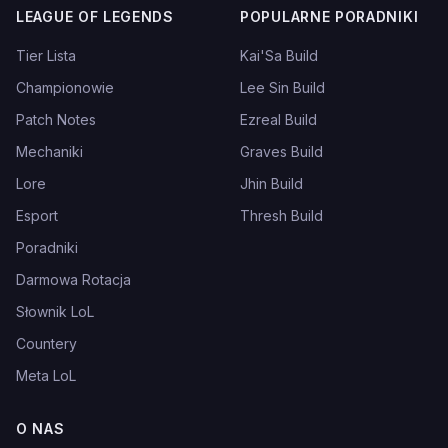
LEAGUE OF LEGENDS
POPULARNE PORADNIKI
Tier Lista
Kai'Sa Build
Championowie
Lee Sin Build
Patch Notes
Ezreal Build
Mechaniki
Graves Build
Lore
Jhin Build
Esport
Thresh Build
Poradniki
Darmowa Rotacja
Słownik LoL
Countery
Meta LoL
O NAS