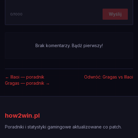
Wyślij
0
/1000
Brak komentarzy. Bądź pierwszy!
←
Illaoi — poradnik
Odwróć: Gragas vs Illaoi
Gragas — poradnik
→
how2win.pl
Poradniki i statystyki gamingowe aktualizowane co patch.