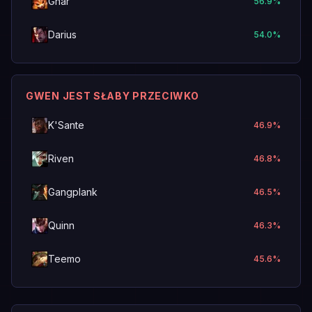
Gnar
56.9
%
Darius
54.0
%
GWEN JEST SŁABY PRZECIWKO
K'Sante
46.9
%
Riven
46.8
%
Gangplank
46.5
%
Quinn
46.3
%
Teemo
45.6
%