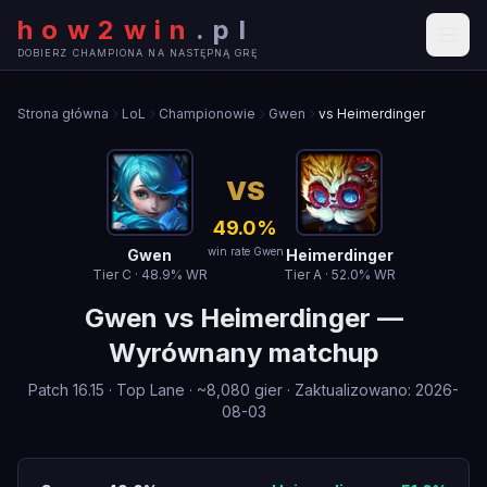
how2win
.
pl
DOBIERZ CHAMPIONA NA NASTĘPNĄ GRĘ
Strona główna
LoL
Championowie
Gwen
vs Heimerdinger
VS
49.0
%
win rate Gwen
Gwen
Heimerdinger
Tier
C
·
48.9
% WR
Tier
A
·
52.0
% WR
Gwen
vs
Heimerdinger
—
Wyrównany matchup
Patch
16.15
·
Top Lane
· ~
8,080
gier
·
Zaktualizowano
:
2026-
08-03