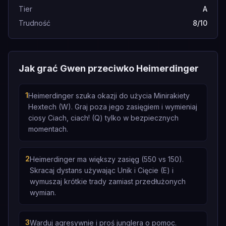
Tier
A
Trudność
8/10
Jak grać Gwen przeciwko Heimerdinger
1
Heimerdinger szuka okazji do użycia Minirakiety
Hextech (W). Graj poza jego zasięgiem i wymieniaj
ciosy Ciach, ciach! (Q) tylko w bezpiecznych
momentach.
2
Heimerdinger ma większy zasięg (550 vs 150).
Skracaj dystans używając Unik i Cięcie (E) i
wymuszaj krótkie trady zamiast przedłużonych
wymian.
3
Warduj agresywnie i proś junglera o pomoc.