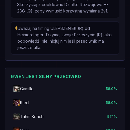
Skorzystaj z cooldownu Działko Rozwojowe H-
28G (Q), żeby wymusić korzystną wymianę 2v1.
4
Uważaj na timing ULEPSZENIE!!! (R) od
Heimerdinger. Trzymaj swoje Przeszycie (R) jako
odpowiedź, nie inicjuj nim jeśli przeciwnik ma
jeszcze ulta.
GWEN JEST SILNY PRZECIWKO
Camille
58.0
%
Kled
58.0
%
Tahm Kench
57.1
%