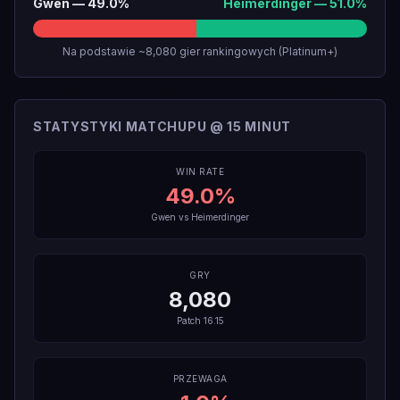
Gwen
—
49.0
%
Heimerdinger
—
51.0
%
Na podstawie ~8,080 gier rankingowych (Platinum+)
STATYSTYKI MATCHUPU @ 15 MINUT
WIN RATE
49.0
%
Gwen
vs
Heimerdinger
GRY
8,080
Patch
16.15
PRZEWAGA