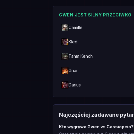
GWEN JEST SILNY PRZECIWKO
Camille
Kled
Tahm Kench
Gnar
Darius
Najczęściej zadawane pyta
Kto wygrywa Gwen vs Cassiopeia?