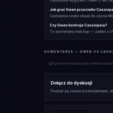
Cassiopeia wygrywa z Gwen z win rat
Jak grać Gwen przeciwko Cassiop
Cassiopeia szuka okazji do użycia Mi
Czy Gwen kontruje Cassiopeia?
To wyrównany matchup — żaden z cha
KOMENTARZE — GWEN VS CASSI
System komentarzy jest chwilowo niedo
Dołącz do dyskusji
Podziel się swoimi przemyśleniami, st