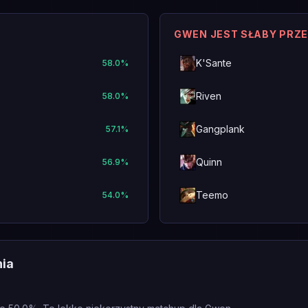
GWEN JEST SŁABY PRZ
K'Sante
58.0
%
Riven
58.0
%
Gangplank
57.1
%
Quinn
56.9
%
Teemo
54.0
%
nia