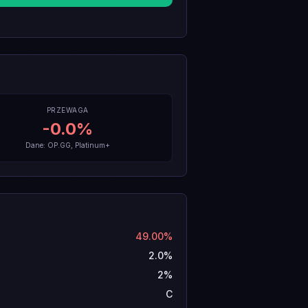
PRZEWAGA
-0.0
%
Dane: OP.GG, Platinum+
49.00%
2.0%
2%
C