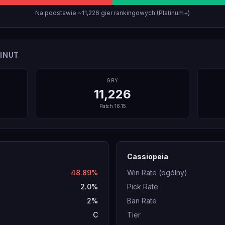
Na podstawie ~11,226 gier rankingowych (Platinum+)
INUT
GRY
11,226
Patch
16.15
Cassiopeia
48.89%
Win Rate (ogólny)
2.0%
Pick Rate
2%
Ban Rate
C
Tier