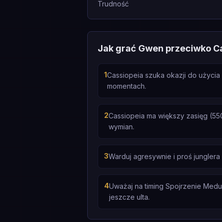
Trudność
Jak grać Gwen przeciwko C
1
Cassiopeia szuka okazji do użycia 
momentach.
2
Cassiopeia ma większy zasięg (550
wymian.
3
Warduj agresywnie i proś jungler
4
Uważaj na timing Spojrzenie Meduz
jeszcze ulta.