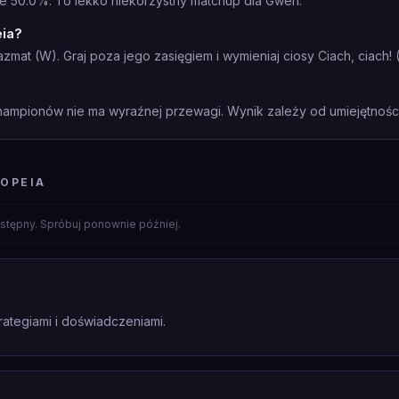
e 50.0%. To lekko niekorzystny matchup dla Gwen.
eia?
azmat (W). Graj poza jego zasięgiem i wymieniaj ciosy Ciach, ciach
mpionów nie ma wyraźnej przewagi. Wynik zależy od umiejętności 
OPEIA
stępny. Spróbuj ponownie później.
rategiami i doświadczeniami.