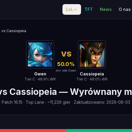
LoL
TFT
News
O nas
vs Cassiopeia
VS
50.0
%
win rate Gwen
Gwen
Cassiopeia
Tier
C
·
48.9
% WR
Tier
C
·
49.0
% WR
vs
Cassiopeia
—
Wyrównany m
Patch
16.15
·
Top Lane
· ~
11,226
gier
·
Zaktualizowano
:
2026-08-03