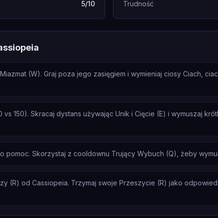
5/10
Trudność
assiopeia
Miazmat (W). Graj poza jego zasięgiem i wymieniaj ciosy Ciach, cia
 vs 150). Skracaj dystans używając Unik i Cięcie (E) i wymuszaj kró
a o pomoc. Skorzystaj z cooldownu Trujący Wybuch (Q), żeby wymus
y (R) od Cassiopeia. Trzymaj swoje Przeszycie (R) jako odpowiedź, n