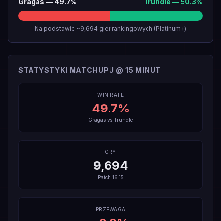
Gragas
—
49.7
%
Trundle
—
50.3
%
Na podstawie ~9,694 gier rankingowych (Platinum+)
STATYSTYKI MATCHUPU @ 15 MINUT
WIN RATE
49.7
%
Gragas
vs
Trundle
GRY
9,694
Patch
16.15
PRZEWAGA