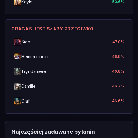
Kayle
53.6
%
GRAGAS JEST SŁABY PRZECIWKO
Sion
47.0
%
Heimerdinger
46.9
%
Tryndamere
46.8
%
Camille
46.7
%
Olaf
46.6
%
Najczęściej zadawane pytania