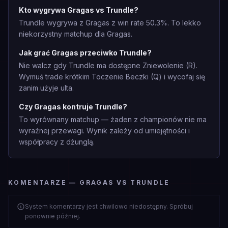
Kto wygrywa Gragas vs Trundle?
Trundle wygrywa z Gragas z win rate 50.3%. To lekko
niekorzystny matchup dla Gragas.
Jak grać Gragas przeciwko Trundle?
Nie walcz gdy Trundle ma dostępne Zniewolenie (R).
Wymuś trade krótkim Toczenie Beczki (Q) i wycofaj się
zanim użyje ulta.
Czy Gragas kontruje Trundle?
To wyrównany matchup — żaden z championów nie ma
wyraźnej przewagi. Wynik zależy od umiejętności i
współpracy z dżunglą.
KOMENTARZE — GRAGAS VS TRUNDLE
System komentarzy jest chwilowo niedostępny. Spróbuj
ponownie później.