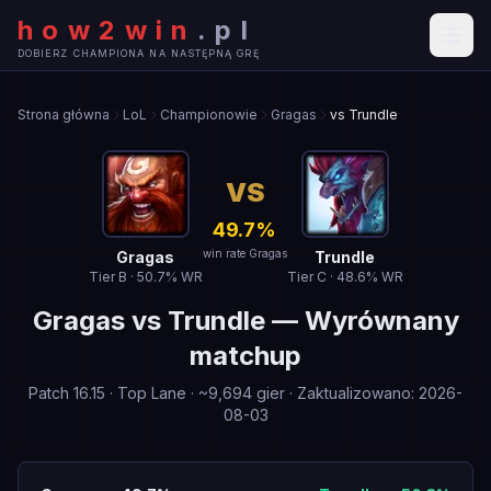
how2win
.
pl
DOBIERZ CHAMPIONA NA NASTĘPNĄ GRĘ
Strona główna
LoL
Championowie
Gragas
vs Trundle
VS
49.7
%
win rate Gragas
Gragas
Trundle
Tier
B
·
50.7
% WR
Tier
C
·
48.6
% WR
Gragas
vs
Trundle
—
Wyrównany
matchup
Patch
16.15
·
Top Lane
· ~
9,694
gier
·
Zaktualizowano
:
2026-
08-03