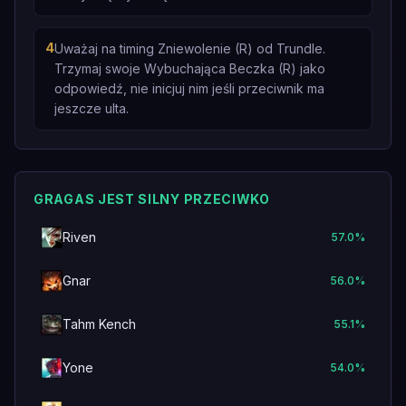
4
Uważaj na timing Zniewolenie (R) od Trundle.
Trzymaj swoje Wybuchająca Beczka (R) jako
odpowiedź, nie inicjuj nim jeśli przeciwnik ma
jeszcze ulta.
GRAGAS JEST SILNY PRZECIWKO
Riven
57.0
%
Gnar
56.0
%
Tahm Kench
55.1
%
Yone
54.0
%