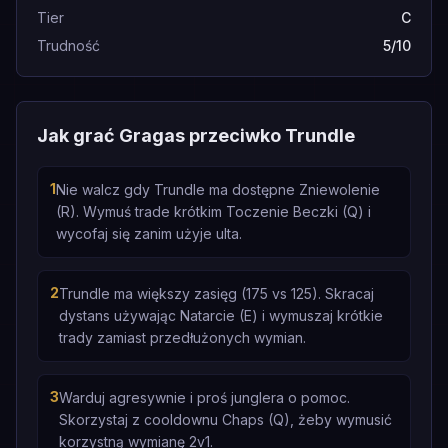
Tier
C
Trudność
5/10
Jak grać Gragas przeciwko Trundle
1
Nie walcz gdy Trundle ma dostępne Zniewolenie
(R). Wymuś trade krótkim Toczenie Beczki (Q) i
wycofaj się zanim użyje ulta.
2
Trundle ma większy zasięg (175 vs 125). Skracaj
dystans używając Natarcie (E) i wymuszaj krótkie
trady zamiast przedłużonych wymian.
3
Warduj agresywnie i proś junglera o pomoc.
Skorzystaj z cooldownu Chaps (Q), żeby wymusić
korzystną wymianę 2v1.