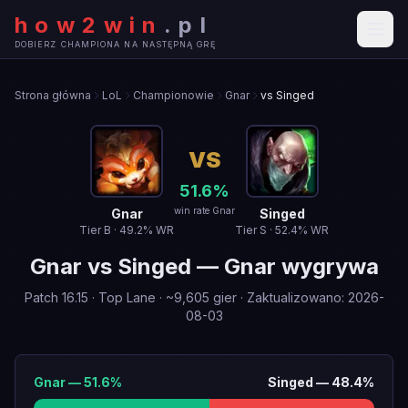
how2win
.
pl
DOBIERZ CHAMPIONA NA NASTĘPNĄ GRĘ
Strona główna
LoL
Championowie
Gnar
vs Singed
VS
51.6
%
win rate Gnar
Gnar
Singed
Tier
B
·
49.2
% WR
Tier
S
·
52.4
% WR
Gnar
vs
Singed
—
Gnar wygrywa
Patch
16.15
·
Top Lane
· ~
9,605
gier
·
Zaktualizowano
:
2026-
08-03
Gnar
—
51.6
%
Singed
—
48.4
%