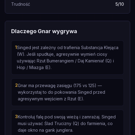
Trudność
5/10
Dlaczego Gnar wygrywa
1
Singed jest zależny od trafienia Substancja Klejąca
(W). Jeśli spudłuje, agresywnie wymień ciosy
używając Rzut Bumerangiem / Daj Kamienia! (Q) i
Hop / Miazga (E).
2
Gnar ma przewagę zasięgu (175 vs 125) —
wykorzystaj to do pokowania Singed przed
agresywnym wejściem z Rzut (E).
3
Kontroluj falę pod swoją wieżą i zamrażaj. Singed
musi używać Ślad Trucizny (Q) do farmienia, co
daje okno na gank junglera.