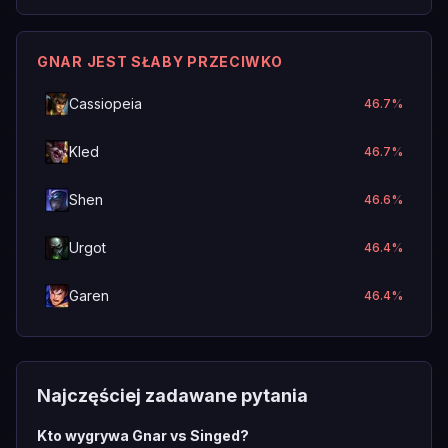
GNAR JEST SŁABY PRZECIWKO
Cassiopeia
46.7
%
Kled
46.7
%
Shen
46.6
%
Urgot
46.4
%
Garen
46.4
%
Najczęściej zadawane pytania
Kto wygrywa Gnar vs Singed?