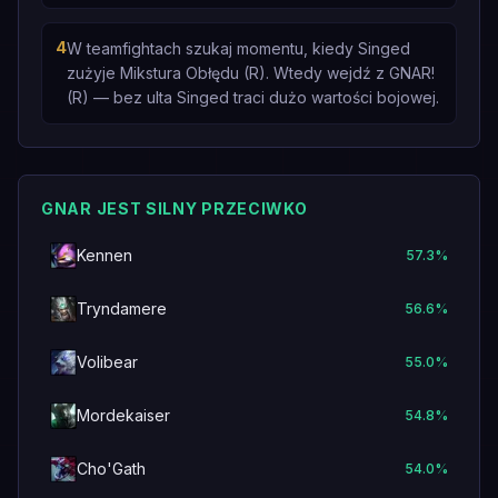
4
W teamfightach szukaj momentu, kiedy Singed
zużyje Mikstura Obłędu (R). Wtedy wejdź z GNAR!
(R) — bez ulta Singed traci dużo wartości bojowej.
GNAR JEST SILNY PRZECIWKO
Kennen
57.3
%
Tryndamere
56.6
%
Volibear
55.0
%
Mordekaiser
54.8
%
Cho'Gath
54.0
%