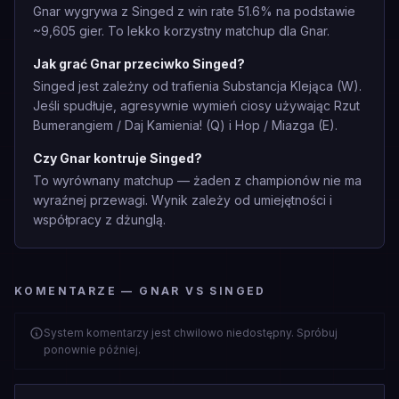
Gnar wygrywa z Singed z win rate 51.6% na podstawie
~9,605 gier. To lekko korzystny matchup dla Gnar.
Jak grać Gnar przeciwko Singed?
Singed jest zależny od trafienia Substancja Klejąca (W).
Jeśli spudłuje, agresywnie wymień ciosy używając Rzut
Bumerangiem / Daj Kamienia! (Q) i Hop / Miazga (E).
Czy Gnar kontruje Singed?
To wyrównany matchup — żaden z championów nie ma
wyraźnej przewagi. Wynik zależy od umiejętności i
współpracy z dżunglą.
KOMENTARZE — GNAR VS SINGED
System komentarzy jest chwilowo niedostępny. Spróbuj
ponownie później.