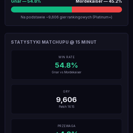
Gnar
—
54.8
%
Mordekaiser
—
45.2
%
Na podstawie ~9,606 gier rankingowych (Platinum+)
STATYSTYKI MATCHUPU @ 15 MINUT
WIN RATE
54.8
%
Gnar
vs
Mordekaiser
GRY
9,606
Patch
16.15
PRZEWAGA