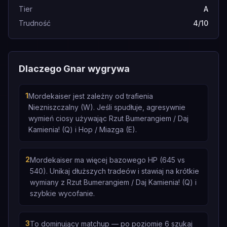
Tier
A
Trudność
4/10
Dlaczego Gnar wygrywa
1
Mordekaiser jest zależny od trafienia
Niezniszczalny (W). Jeśli spudłuje, agresywnie
wymień ciosy używając Rzut Bumerangiem / Daj
Kamienia! (Q) i Hop / Miazga (E).
2
Mordekaiser ma więcej bazowego HP (645 vs
540). Unikaj dłuższych tradeów i stawiaj na krótkie
wymiany z Rzut Bumerangiem / Daj Kamienia! (Q) i
szybkie wycofanie.
3
To dominujący matchup — po poziomie 6 szukaj