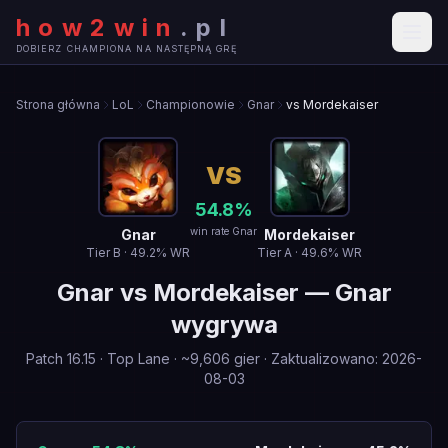
how2win
.
pl
DOBIERZ CHAMPIONA NA NASTĘPNĄ GRĘ
Strona główna
LoL
Championowie
Gnar
vs Mordekaiser
VS
54.8
%
win rate Gnar
Gnar
Mordekaiser
Tier
B
·
49.2
% WR
Tier
A
·
49.6
% WR
Gnar
vs
Mordekaiser
—
Gnar
wygrywa
Patch
16.15
·
Top Lane
· ~
9,606
gier
·
Zaktualizowano
:
2026-
08-03