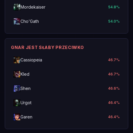
Mordekaiser
54.8
%
Cho'Gath
54.0
%
GNAR JEST SŁABY PRZECIWKO
Cassiopeia
46.7
%
Kled
46.7
%
Shen
46.6
%
Urgot
46.4
%
Garen
46.4
%