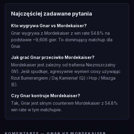
Najczęściej zadawane pytania
Kto wygrywa Gnar vs Mordekaiser?
Gnar wygrywa z Mordekaiser z win rate 54.8% na
podstawie ~9,606 gier. To dominujący matchup dla
Gnar.
Jak grać Gnar przeciwko Mordekaiser?
Mordekaiser jest zależny od trafienia Niezniszczalny
(W). Jeśli spudłuje, agresywnie wymień ciosy używając
Rzut Bumerangiem / Daj Kamienia! (Q) i Hop / Miazga
(E).
Czy Gnar kontruje Mordekaiser?
Tak, Gnar jest silnym counterem Mordekaiser z 54.8%
win rate w tym matchupie.
KOMENTARZE — GNAR VS MORDEKAISER