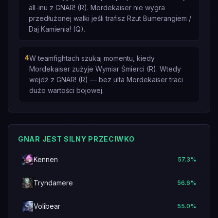
all-inu z GNAR! (R). Mordekaiser nie wygra
przedłużonej walki jeśli trafisz Rzut Bumerangiem /
Daj Kamienia! (Q).
4
W teamfightach szukaj momentu, kiedy
Mordekaiser zużyje Wymiar Śmierci (R). Wtedy
wejdź z GNAR! (R) — bez ulta Mordekaiser traci
dużo wartości bojowej.
GNAR JEST SILNY PRZECIWKO
Kennen
57.3
%
Tryndamere
56.6
%
Volibear
55.0
%