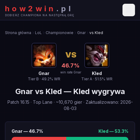
how2win
.
pl
DOBIERZ CHAMPIONA NA NASTĘPNĄ GRĘ
Strona główna
LoL
Championowie
Gnar
vs Kled
VS
46.7
%
win rate Gnar
Gnar
Kled
Tier
B
·
49.2
% WR
Tier
A
·
51.5
% WR
Gnar
vs
Kled
—
Kled wygrywa
Patch
16.15
·
Top Lane
· ~
10,670
gier
·
Zaktualizowano
:
2026-
08-03
Gnar
—
46.7
%
Kled
—
53.3
%