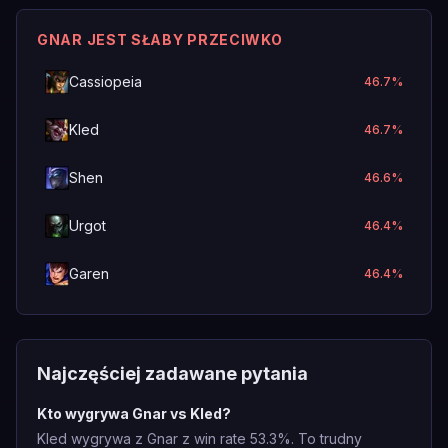
GNAR JEST SŁABY PRZECIWKO
Cassiopeia
46.7
%
Kled
46.7
%
Shen
46.6
%
Urgot
46.4
%
Garen
46.4
%
Najczęściej zadawane pytania
Kto wygrywa Gnar vs Kled?
Kled wygrywa z Gnar z win rate 53.3%. To trudny