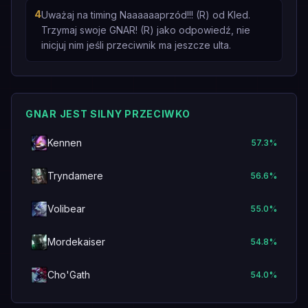
4
Uważaj na timing Naaaaaaprzód!!! (R) od Kled.
Trzymaj swoje GNAR! (R) jako odpowiedź, nie
inicjuj nim jeśli przeciwnik ma jeszcze ulta.
GNAR JEST SILNY PRZECIWKO
Kennen
57.3
%
Tryndamere
56.6
%
Volibear
55.0
%
Mordekaiser
54.8
%
Cho'Gath
54.0
%