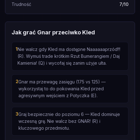
Trudność
7/10
Jak grać Gnar przeciwko Kled
1
Nie walcz gdy Kled ma dostępne Naaaaaaprzód!!!
(R). Wymuś trade krótkim Rzut Bumerangiem / Daj
Kamienia! (Q) i wycofaj się zanim użyje ulta.
2
Gnar ma przewagę zasięgu (175 vs 125) —
wykorzystaj to do pokowania Kled przed
agresywnym wejściem z Potyczka (E).
3
Graj bezpiecznie do poziomu 6 — Kled dominuje
wczesną grę. Nie walcz bez GNAR! (R) i
kluczowego przedmiotu.