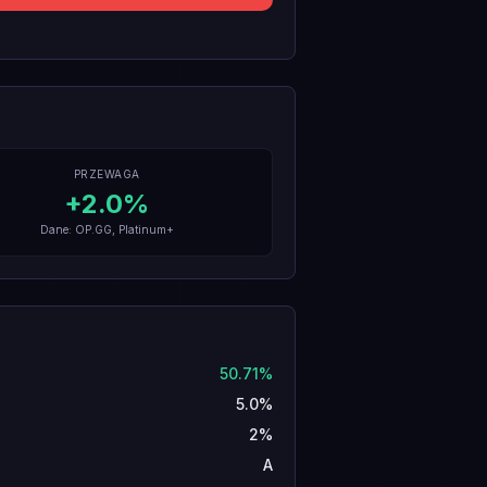
PRZEWAGA
+
2.0
%
Dane: OP.GG, Platinum+
50.71%
5.0%
2%
A