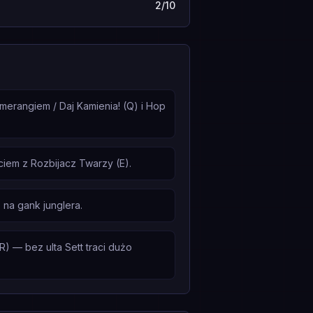
2/10
umerangiem / Daj Kamienia! (Q) i Hop
iem z Rozbijacz Twarzy (E).
 na gank junglera.
) — bez ulta Sett traci dużo