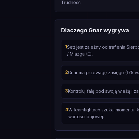
Trudność
Dlaczego Gnar wygrywa
1
Sett jest zależny od trafienia Sie
/ Miazga (E).
2
Gnar ma przewagę zasięgu (175 vs
3
Kontroluj falę pod swoją wieżą i z
4
W teamfightach szukaj momentu, ki
wartości bojowej.