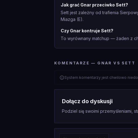
Jak grać Gnar przeciwko Sett?
Sett jest zależny od trafienia Sierpo
Miazga (E).
Czy Gnar kontruje Sett?
To wyrównany matchup — żaden z cha
KOMENTARZE — GNAR VS SETT
System komentarzy jest chwilowo niedo
Dołącz do dyskusji
Podziel się swoimi przemyśleniami, st