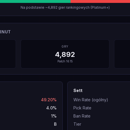
Na podstawie ~4,892 gier rankingowych (Platinum+)
INUT
GRY
4,892
Patch
16.15
Sett
49.20%
Win Rate (ogólny)
4.0%
Pick Rate
1%
Ban Rate
B
Tier