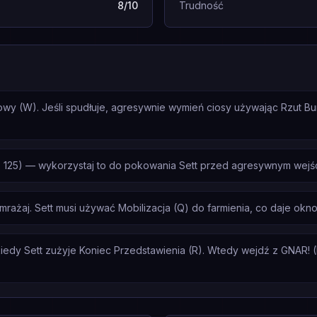
8/10
Trudność
rpowy (W). Jeśli spudłuje, agresywnie wymień ciosy używając Rzut B
 125) — wykorzystaj to do pokowania Sett przed agresywnym wejśc
amrażaj. Sett musi używać Mobilizacja (Q) do farmienia, co daje okno
edy Sett zużyje Koniec Przedstawienia (R). Wtedy wejdź z GNAR! (R