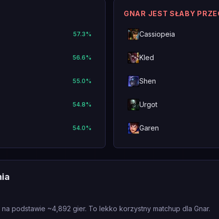
GNAR JEST SŁABY PRZ
Cassiopeia
57.3
%
Kled
56.6
%
Shen
55.0
%
Urgot
54.8
%
Garen
54.0
%
nia
 na podstawie ~4,892 gier. To lekko korzystny matchup dla Gnar.