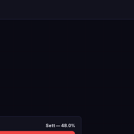
Sett
—
48.0
%