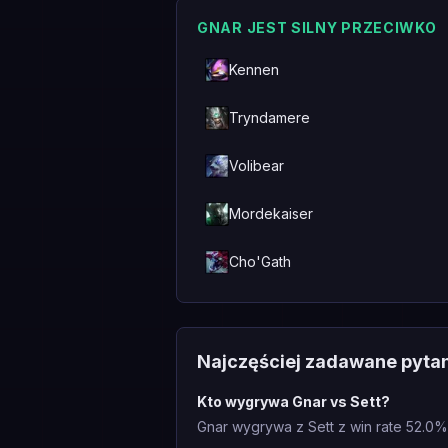
GNAR JEST SILNY PRZECIWKO
Kennen
Tryndamere
Volibear
Mordekaiser
Cho'Gath
Najczęściej zadawane pyta
Kto wygrywa Gnar vs Sett?
Gnar wygrywa z Sett z win rate 52.0%