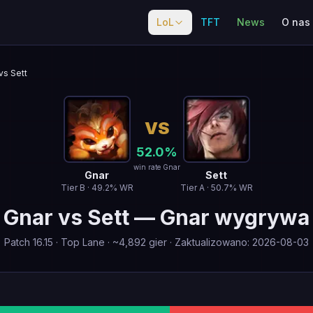
LoL
TFT
News
O nas
vs Sett
VS
52.0
%
win rate Gnar
Gnar
Sett
Tier
B
·
49.2
% WR
Tier
A
·
50.7
% WR
Gnar
vs
Sett
—
Gnar wygrywa
Patch
16.15
·
Top Lane
· ~
4,892
gier
·
Zaktualizowano
:
2026-08-03