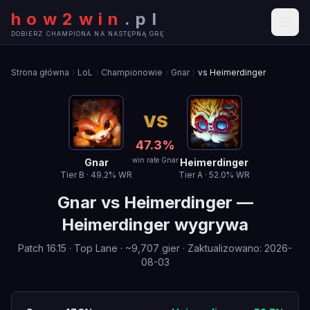
how2win
.
pl
DOBIERZ CHAMPIONA NA NASTĘPNĄ GRĘ
Strona główna
LoL
Championowie
Gnar
vs Heimerdinger
VS
47.3
%
win rate Gnar
Gnar
Heimerdinger
Tier
B
·
49.2
% WR
Tier
A
·
52.0
% WR
Gnar
vs
Heimerdinger
—
Heimerdinger wygrywa
Patch
16.15
·
Top Lane
· ~
9,707
gier
·
Zaktualizowano
:
2026-
08-03