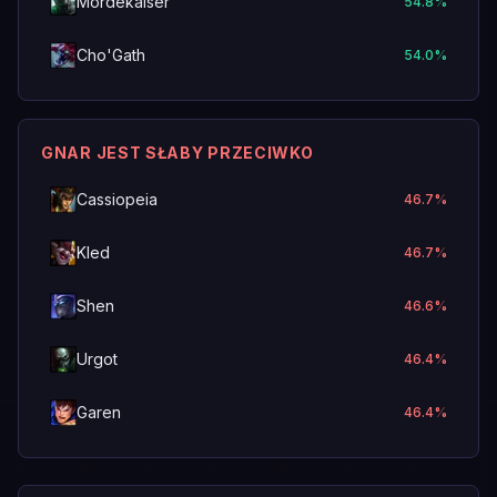
Mordekaiser
54.8
%
Cho'Gath
54.0
%
GNAR JEST SŁABY PRZECIWKO
Cassiopeia
46.7
%
Kled
46.7
%
Shen
46.6
%
Urgot
46.4
%
Garen
46.4
%