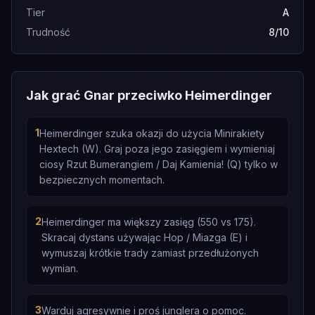
Tier
A
Trudność
8/10
Jak grać Gnar przeciwko Heimerdinger
1
Heimerdinger szuka okazji do użycia Minirakiety
Hextech (W). Graj poza jego zasięgiem i wymieniaj
ciosy Rzut Bumerangiem / Daj Kamienia! (Q) tylko w
bezpiecznych momentach.
2
Heimerdinger ma większy zasięg (550 vs 175).
Skracaj dystans używając Hop / Miazga (E) i
wymuszaj krótkie trady zamiast przedłużonych
wymian.
3
Warduj agresywnie i proś junglera o pomoc.