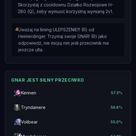
Skorzystaj z cooldownu Działko Rozwojowe H-
28G (Q), żeby wymusić korzystną wymianę 2v1.
4
Uważaj na timing ULEPSZENIE!!! (R) od
Heimerdinger. Trzymaj swoje GNAR! (R) jako
odpowiedź, nie inicjuj nim jeśli przeciwnik ma
jeszcze ulta.
GNAR JEST SILNY PRZECIWKO
Kennen
57.3
%
Tryndamere
56.6
%
Volibear
55.0
%