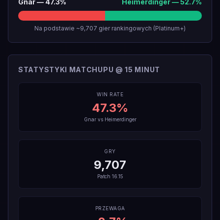
Gnar
—
47.3
%
Heimerdinger
—
52.7
%
Na podstawie ~9,707 gier rankingowych (Platinum+)
STATYSTYKI MATCHUPU @ 15 MINUT
WIN RATE
47.3
%
Gnar
vs
Heimerdinger
GRY
9,707
Patch
16.15
PRZEWAGA