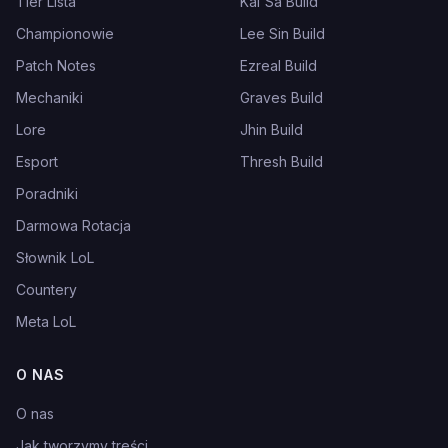
Tier Lista
Kai'Sa Build
Championowie
Lee Sin Build
Patch Notes
Ezreal Build
Mechaniki
Graves Build
Lore
Jhin Build
Esport
Thresh Build
Poradniki
Darmowa Rotacja
Słownik LoL
Countery
Meta LoL
O NAS
O nas
Jak tworzymy treści