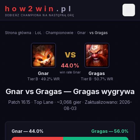
how2win
.
pl
DOBIERZ CHAMPIONA NA NASTĘPNĄ GRĘ
Strona główna
LoL
Championowie
Gnar
vs Gragas
VS
44.0
%
win rate Gnar
Gnar
Gragas
Tier
B
·
49.2
% WR
Tier
B
·
50.7
% WR
Gnar
vs
Gragas
—
Gragas wygrywa
Patch
16.15
·
Top Lane
· ~
3,068
gier
·
Zaktualizowano
:
2026-
08-03
Gnar
—
44.0
%
Gragas
—
56.0
%