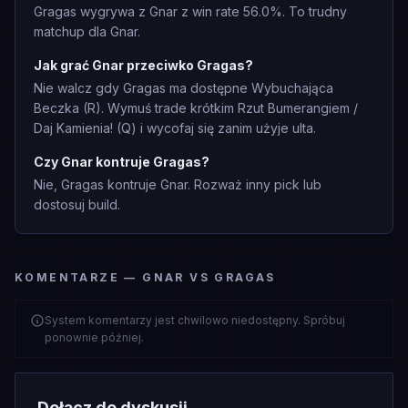
Gragas wygrywa z Gnar z win rate 56.0%. To trudny
matchup dla Gnar.
Jak grać Gnar przeciwko Gragas?
Nie walcz gdy Gragas ma dostępne Wybuchająca
Beczka (R). Wymuś trade krótkim Rzut Bumerangiem /
Daj Kamienia! (Q) i wycofaj się zanim użyje ulta.
Czy Gnar kontruje Gragas?
Nie, Gragas kontruje Gnar. Rozważ inny pick lub
dostosuj build.
KOMENTARZE — GNAR VS GRAGAS
System komentarzy jest chwilowo niedostępny. Spróbuj
ponownie później.
Dołącz do dyskusji