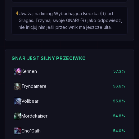
4
Uważaj na timing Wybuchająca Beczka (R) od
Gragas. Trzymaj swoje GNAR! (R) jako odpowiedź,
nie inicjuj nim jeśli przeciwnik ma jeszcze ulta.
GNAR JEST SILNY PRZECIWKO
Kennen
57.3
%
Tryndamere
56.6
%
Volibear
55.0
%
Mordekaiser
54.8
%
Cho'Gath
54.0
%