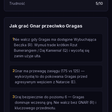
Trudność
5/10
Jak grać Gnar przeciwko Gragas
1
Nie walcz gdy Gragas ma dostępne Wybuchająca
Beczka (R). Wymuś trade krótkim Rzut
Bumerangiem / Daj Kamienia! (Q) i wycofaj się
zanim użyje ulta.
2
Gnar ma przewagę zasięgu (175 vs 125) —
wykorzystaj to do pokowania Gragas przed
agresywnym wejściem z Natarcie (E).
3
Graj bezpiecznie do poziomu 6 — Gragas
dominuje wczesną grę. Nie walcz bez GNAR! (R) i
kluczowego przedmiotu.