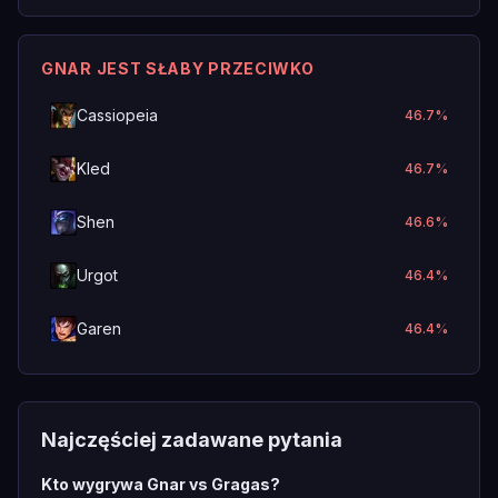
GNAR JEST SŁABY PRZECIWKO
Cassiopeia
46.7
%
Kled
46.7
%
Shen
46.6
%
Urgot
46.4
%
Garen
46.4
%
Najczęściej zadawane pytania
Kto wygrywa Gnar vs Gragas?