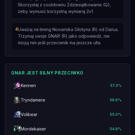
Skorzystaj z cooldownu Zdziesiątkowanie (Q),
żeby wymusić korzystną wymianę 2v1.
4
Uważaj na timing Noxiańska Gilotyna (R) od Darius.
Trzymaj swoje GNAR! (R) jako odpowiedź, nie
inicjuj nim jeśli przeciwnik ma jeszcze ulta.
GNAR JEST SILNY PRZECIWKO
Kennen
57.3
%
Tryndamere
56.6
%
Volibear
55.0
%
Mordekaiser
54.8
%