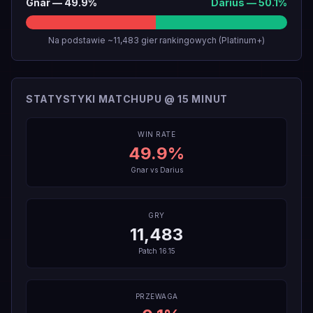
Gnar
—
49.9
%
Darius
—
50.1
%
Na podstawie ~11,483 gier rankingowych (Platinum+)
STATYSTYKI MATCHUPU @ 15 MINUT
WIN RATE
49.9
%
Gnar
vs
Darius
GRY
11,483
Patch
16.15
PRZEWAGA