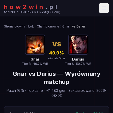
how2win
.
pl
DOBIERZ CHAMPIONA NA NASTĘPNĄ GRĘ
Strona główna
LoL
Championowie
Gnar
vs Darius
VS
49.9
%
win rate Gnar
Gnar
Darius
Tier
B
·
49.2
% WR
Tier
S
·
50.7
% WR
Gnar
vs
Darius
—
Wyrównany
matchup
Patch
16.15
·
Top Lane
· ~
11,483
gier
·
Zaktualizowano
:
2026-
08-03