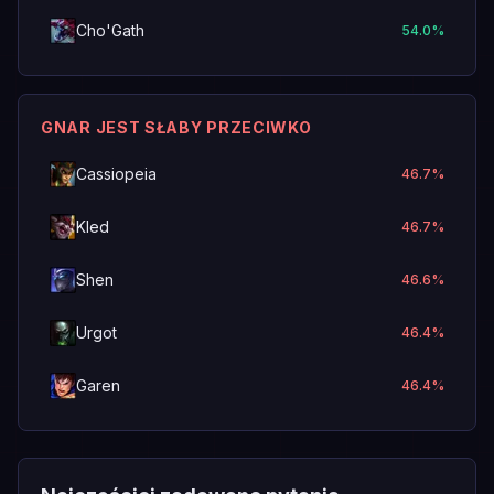
Cho'Gath
54.0
%
GNAR JEST SŁABY PRZECIWKO
Cassiopeia
46.7
%
Kled
46.7
%
Shen
46.6
%
Urgot
46.4
%
Garen
46.4
%