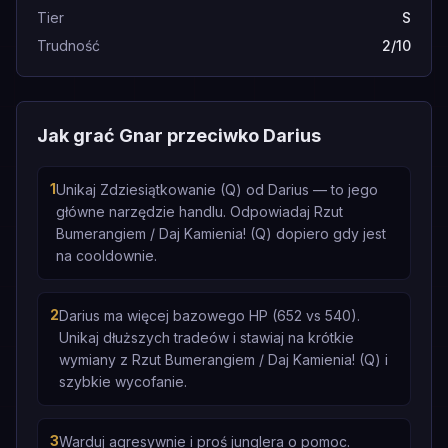
Tier
S
Trudność
2/10
Jak grać Gnar przeciwko Darius
1
Unikaj Zdziesiątkowanie (Q) od Darius — to jego
główne narzędzie handlu. Odpowiadaj Rzut
Bumerangiem / Daj Kamienia! (Q) dopiero gdy jest
na cooldownie.
2
Darius ma więcej bazowego HP (652 vs 540).
Unikaj dłuższych tradeów i stawiaj na krótkie
wymiany z Rzut Bumerangiem / Daj Kamienia! (Q) i
szybkie wycofanie.
3
Warduj agresywnie i proś junglera o pomoc.