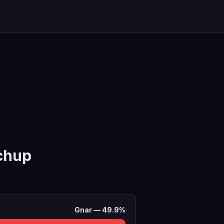
chup
Gnar
—
49.9
%