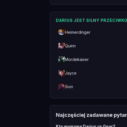
DARIUS JEST SILNY PRZECIWK
Heimerdinger
Quinn
Mordekaiser
Jayce
Sion
Najczęściej zadawane pyta
Kto wygrywa Darius vs Gnar?