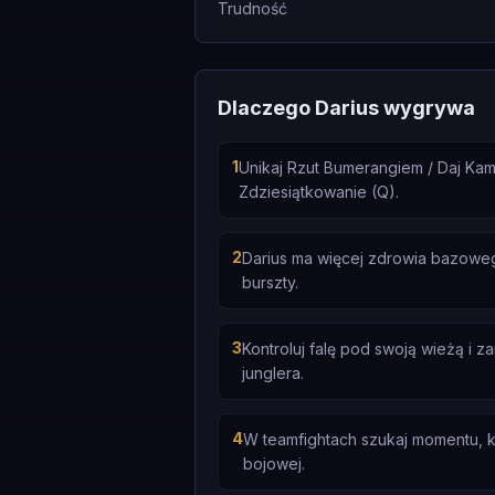
Trudność
Dlaczego Darius wygrywa
1
Unikaj Rzut Bumerangiem / Daj Ka
Zdziesiątkowanie (Q).
2
Darius ma więcej zdrowia bazoweg
burszty.
3
Kontroluj falę pod swoją wieżą i 
junglera.
4
W teamfightach szukaj momentu, ki
bojowej.