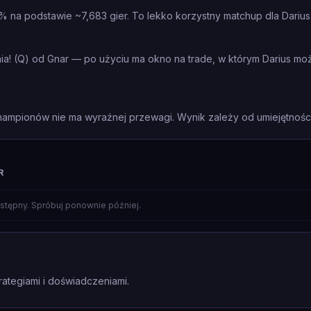
1% na podstawie ~7,683 gier. To lekko korzystny matchup dla Darius
nia! (Q) od Gnar — po użyciu ma okno na trade, w którym Darius m
mpionów nie ma wyraźnej przewagi. Wynik zależy od umiejętności 
R
stępny. Spróbuj ponownie później.
rategiami i doświadczeniami.