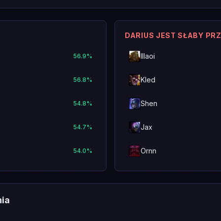
O
DARIUS JEST SŁABY PR
Illaoi
56.9
%
Kled
56.8
%
Shen
54.8
%
Jax
54.7
%
Ornn
54.0
%
nia