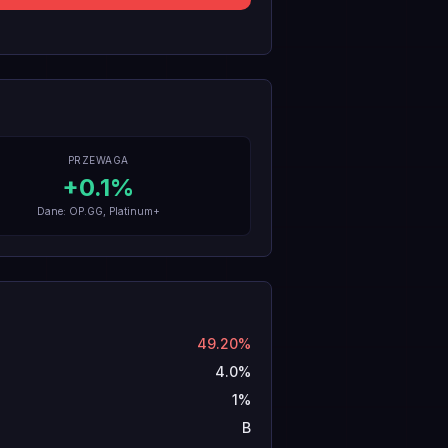
PRZEWAGA
+
0.1
%
Dane: OP.GG, Platinum+
49.20%
4.0%
1%
B