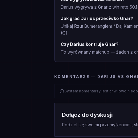
Darius wygrywa z Gnar z win rate 50.
Jak grać Darius przeciwko Gnar?
Unikaj Rzut Bumerangiem / Daj Kamie
(Q).
Czy Darius kontruje Gnar?
To wyrównany matchup — żaden z cha
KOMENTARZE — DARIUS VS GNA
System komentarzy jest chwilowo niedo
Dołącz do dyskusji
Podziel się swoimi przemyśleniami, st