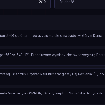
2/10
Trudność
mienia! (Q) od Gnar — po użyciu ma okno na trade, w którym Dariu
o (652 vs 540 HP). Przedłużone wymiany ciosów faworyzują Darius
zamrażaj. Gnar musi używać Rzut Bumerangiem / Daj Kamienia! (Q) do
edy Gnar zużyje GNAR! (R). Wtedy wejdź z Noxiańska Gilotyna (R) —