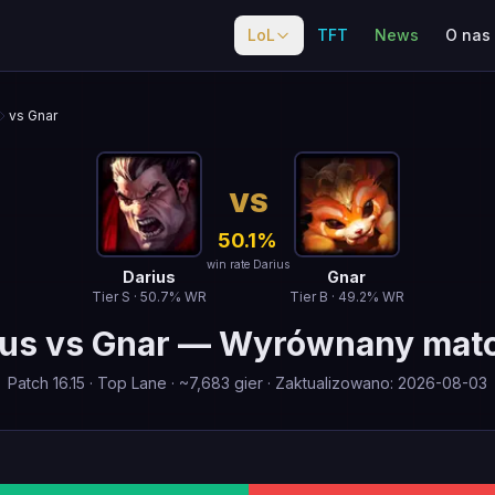
LoL
TFT
News
O nas
vs Gnar
VS
50.1
%
win rate Darius
Darius
Gnar
Tier
S
·
50.7
% WR
Tier
B
·
49.2
% WR
ius
vs
Gnar
—
Wyrównany mat
Patch
16.15
·
Top Lane
· ~
7,683
gier
·
Zaktualizowano
:
2026-08-03