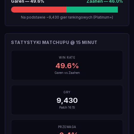
Garen
—
49.6
%
Zaahen
—
46.0
%
Na podstawie ~9,430 gier rankingowych (Platinum+)
STATYSTYKI MATCHUPU @ 15 MINUT
WIN RATE
49.6
%
Garen
vs
Zaahen
GRY
9,430
Patch
16.15
PRZEWAGA