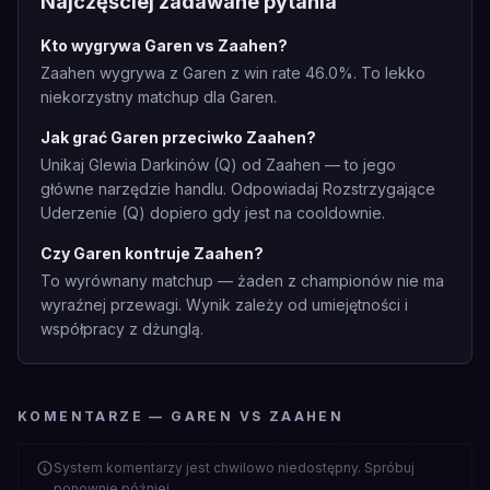
Najczęściej zadawane pytania
Kto wygrywa Garen vs Zaahen?
Zaahen wygrywa z Garen z win rate 46.0%. To lekko
niekorzystny matchup dla Garen.
Jak grać Garen przeciwko Zaahen?
Unikaj Glewia Darkinów (Q) od Zaahen — to jego
główne narzędzie handlu. Odpowiadaj Rozstrzygające
Uderzenie (Q) dopiero gdy jest na cooldownie.
Czy Garen kontruje Zaahen?
To wyrównany matchup — żaden z championów nie ma
wyraźnej przewagi. Wynik zależy od umiejętności i
współpracy z dżunglą.
KOMENTARZE — GAREN VS ZAAHEN
System komentarzy jest chwilowo niedostępny. Spróbuj
ponownie później.