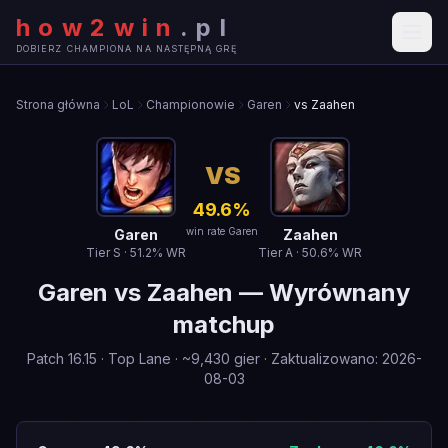
how2win
.
pl
DOBIERZ CHAMPIONA NA NASTĘPNĄ GRĘ
Strona główna
LoL
Championowie
Garen
vs Zaahen
VS
49.6
%
win rate Garen
Garen
Zaahen
Tier
S
·
51.2
% WR
Tier
A
·
50.6
% WR
Garen
vs
Zaahen
—
Wyrównany
matchup
Patch
16.15
·
Top Lane
· ~
9,430
gier
·
Zaktualizowano
:
2026-
08-03