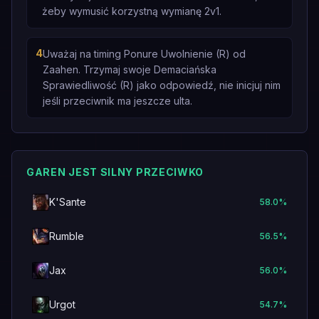
żeby wymusić korzystną wymianę 2v1.
4
Uważaj na timing Ponure Uwolnienie (R) od
Zaahen. Trzymaj swoje Demaciańska
Sprawiedliwość (R) jako odpowiedź, nie inicjuj nim
jeśli przeciwnik ma jeszcze ulta.
GAREN JEST SILNY PRZECIWKO
K'Sante
58.0
%
Rumble
56.5
%
Jax
56.0
%
Urgot
54.7
%