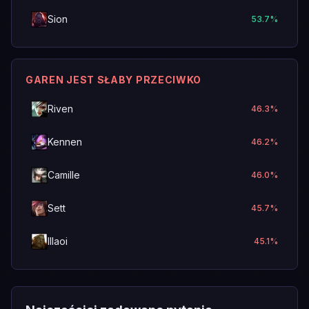
Sion
53.7
%
GAREN JEST SŁABY PRZECIWKO
Riven
46.3
%
Kennen
46.2
%
Camille
46.0
%
Sett
45.7
%
Illaoi
45.1
%