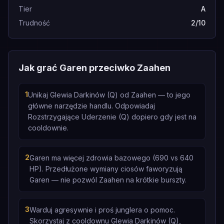
Tier
A
Trudność
2/10
Jak grać Garen przeciwko Zaahen
1
Unikaj Glewia Darkinów (Q) od Zaahen — to jego
główne narzędzie handlu. Odpowiadaj
Rozstrzygające Uderzenie (Q) dopiero gdy jest na
cooldownie.
2
Garen ma więcej zdrowia bazowego (690 vs 640
HP). Przedłużone wymiany ciosów faworyzują
Garen — nie pozwól Zaahen na krótkie burszty.
3
Warduj agresywnie i proś junglera o pomoc.
Skorzystaj z cooldownu Glewia Darkinów (Q),