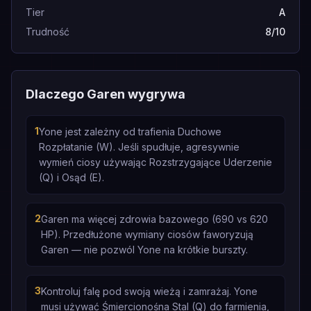
Tier
A
Trudność
8/10
Dlaczego Garen wygrywa
1
Yone jest zależny od trafienia Duchowe
Rozpłatanie (W). Jeśli spudłuje, agresywnie
wymień ciosy używając Rozstrzygające Uderzenie
(Q) i Osąd (E).
2
Garen ma więcej zdrowia bazowego (690 vs 620
HP). Przedłużone wymiany ciosów faworyzują
Garen — nie pozwól Yone na krótkie burszty.
3
Kontroluj falę pod swoją wieżą i zamrażaj. Yone
musi używać Śmiercionośna Stal (Q) do farmienia,