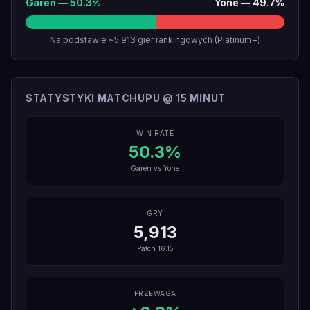
Garen
—
50.3
%
Yone
—
49.7
%
Na podstawie ~5,913 gier rankingowych (Platinum+)
STATYSTYKI MATCHUPU @ 15 MINUT
WIN RATE
50.3
%
Garen
vs
Yone
GRY
5,913
Patch
16.15
PRZEWAGA