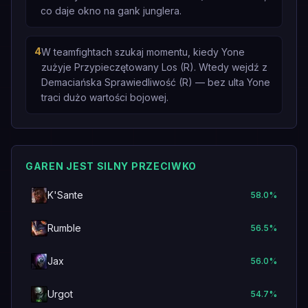
co daje okno na gank junglera.
4
W teamfightach szukaj momentu, kiedy Yone
zużyje Przypieczętowany Los (R). Wtedy wejdź z
Demaciańska Sprawiedliwość (R) — bez ulta Yone
traci dużo wartości bojowej.
GAREN JEST SILNY PRZECIWKO
K'Sante
58.0
%
Rumble
56.5
%
Jax
56.0
%
Urgot
54.7
%