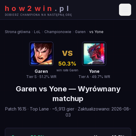
how2win
.
pl
DOBIERZ CHAMPIONA NA NASTĘPNĄ GRĘ
Strona główna
LoL
Championowie
Garen
vs Yone
VS
50.3
%
win rate Garen
Garen
Yone
Tier
S
·
51.2
% WR
Tier
A
·
49.7
% WR
Garen
vs
Yone
—
Wyrównany
matchup
Patch
16.15
·
Top Lane
· ~
5,913
gier
·
Zaktualizowano
:
2026-08-
03