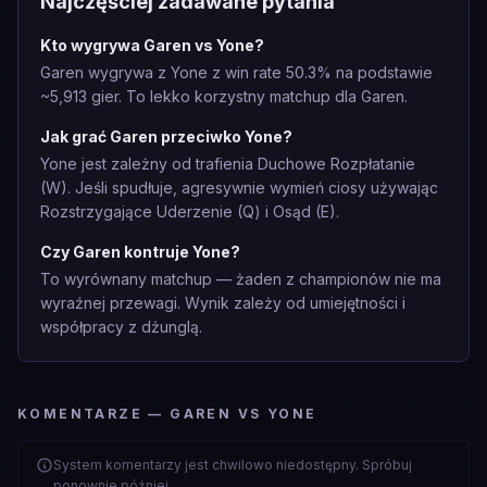
Najczęściej zadawane pytania
Kto wygrywa Garen vs Yone?
Garen wygrywa z Yone z win rate 50.3% na podstawie
~5,913 gier. To lekko korzystny matchup dla Garen.
Jak grać Garen przeciwko Yone?
Yone jest zależny od trafienia Duchowe Rozpłatanie
(W). Jeśli spudłuje, agresywnie wymień ciosy używając
Rozstrzygające Uderzenie (Q) i Osąd (E).
Czy Garen kontruje Yone?
To wyrównany matchup — żaden z championów nie ma
wyraźnej przewagi. Wynik zależy od umiejętności i
współpracy z dżunglą.
KOMENTARZE — GAREN VS YONE
System komentarzy jest chwilowo niedostępny. Spróbuj
ponownie później.