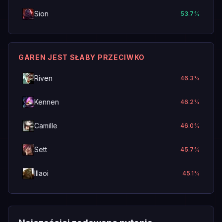
Sion
53.7
%
GAREN JEST SŁABY PRZECIWKO
Riven
46.3
%
Kennen
46.2
%
Camille
46.0
%
Sett
45.7
%
Illaoi
45.1
%