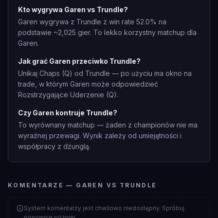
Kto wygrywa Garen vs Trundle?
Garen wygrywa z Trundle z win rate 52.0% na
podstawie ~2,025 gier. To lekko korzystny matchup dla
Garen.
Jak grać Garen przeciwko Trundle?
Unikaj Chaps (Q) od Trundle — po użyciu ma okno na
trade, w którym Garen może odpowiedzieć
Rozstrzygające Uderzenie (Q).
Czy Garen kontruje Trundle?
To wyrównany matchup — żaden z championów nie ma
wyraźnej przewagi. Wynik zależy od umiejętności i
współpracy z dżunglą.
KOMENTARZE — GAREN VS TRUNDLE
System komentarzy jest chwilowo niedostępny. Spróbuj
ponownie później.