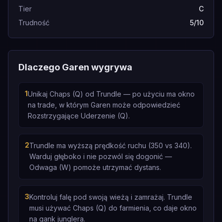
Tier
C
Trudność
5/10
Dlaczego Garen wygrywa
1
Unikaj Chaps (Q) od Trundle — po użyciu ma okno
na trade, w którym Garen może odpowiedzieć
Rozstrzygające Uderzenie (Q).
2
Trundle ma wyższą prędkość ruchu (350 vs 340).
Warduj głęboko i nie pozwól się dogonić —
Odwaga (W) pomoże utrzymać dystans.
3
Kontroluj falę pod swoją wieżą i zamrażaj. Trundle
musi używać Chaps (Q) do farmienia, co daje okno
na gank junglera.