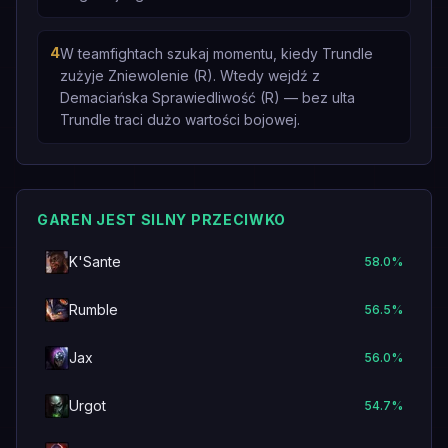
4
W teamfightach szukaj momentu, kiedy Trundle
zużyje Zniewolenie (R). Wtedy wejdź z
Demaciańska Sprawiedliwość (R) — bez ulta
Trundle traci dużo wartości bojowej.
GAREN JEST SILNY PRZECIWKO
K'Sante
58.0
%
Rumble
56.5
%
Jax
56.0
%
Urgot
54.7
%