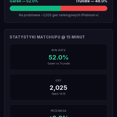
Garen
—
52.0
%
Trundle
—
48.0
%
Na podstawie ~2,025 gier rankingowych (Platinum+)
STATYSTYKI MATCHUPU @ 15 MINUT
WIN RATE
52.0
%
Garen
vs
Trundle
GRY
2,025
Patch
16.15
PRZEWAGA