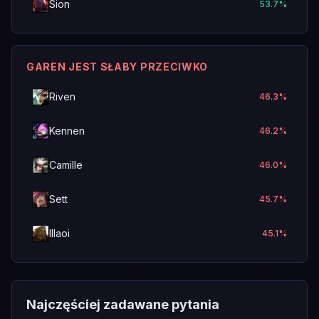
Sion
53.7
%
GAREN JEST SŁABY PRZECIWKO
Riven
46.3
%
Kennen
46.2
%
Camille
46.0
%
Sett
45.7
%
Illaoi
45.1
%
Najczęściej zadawane pytania