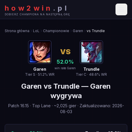
how2win
.
pl
DOBIERZ CHAMPIONA NA NASTĘPNĄ GRĘ
Strona główna
LoL
Championowie
Garen
vs Trundle
VS
52.0
%
win rate Garen
Garen
Trundle
Tier
S
·
51.2
% WR
Tier
C
·
48.6
% WR
Garen
vs
Trundle
—
Garen
wygrywa
Patch
16.15
·
Top Lane
· ~
2,025
gier
·
Zaktualizowano
:
2026-
08-03